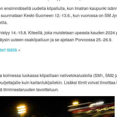
 ensimmäisellä uudella kilpailulla, kun Imatran kaupunki isänn
ta suunnataan Keski-Suomeen 12.-13.6., kun vuorossa on SM Jy
illa.
styy 14.-15.8. Kiteellä, joka muistetaan upeasta kauden 2024 p
äysin uuteen osakilpailuun ja se ajetaan Porvoossa 25.-26.9.
ri täältä
»
ista kolmessa luokassa kilpaillaan nelivetokalustolla (SM1, SM2
ljettajalle kuin kartanlukijallekin. Lisäksi tiimit voivat ilmoittaa
tä tiimimestaruuden tavoitteluun.