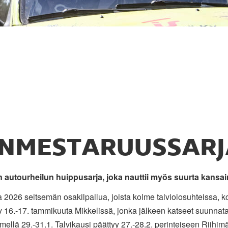
NMESTARUUSSARJ
 autourheilun huippusarja, joka nauttii myös suurta kansain
 2026 seitsemän osakilpailua, joista kolme talviolosuhteissa, ko
y 16.-17. tammikuuta Mikkelissä, jonka jälkeen katseet suunnat
llä 29.-31.1. Talvikausi päättyy 27.-28.2. perinteiseen Riihimäk