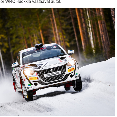
or WRC -luokkia vastaavat autot.