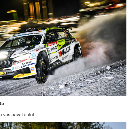
R5
vastaavat autot.