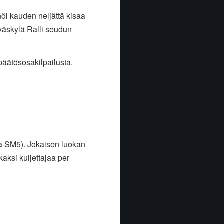
öi kauden neljättä kisaa
väskylä Ralli seudun
äätösosakilpailusta.
 ja SM5). Jokaisen luokan
 kaksi kuljettajaa per