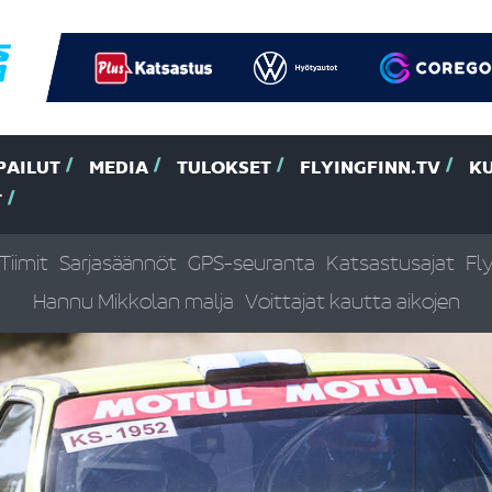
PAILUT
MEDIA
TULOKSET
FLYINGFINN.TV
K
T
Tiimit
Sarjasäännöt
GPS-seuranta
Katsastusajat
Fl
Hannu Mikkolan malja
Voittajat kautta aikojen