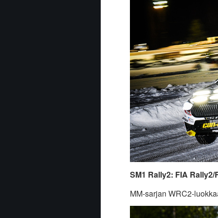
SM1 Rally2: FIA Rally2/
MM-sarjan WRC2-luokkaa 