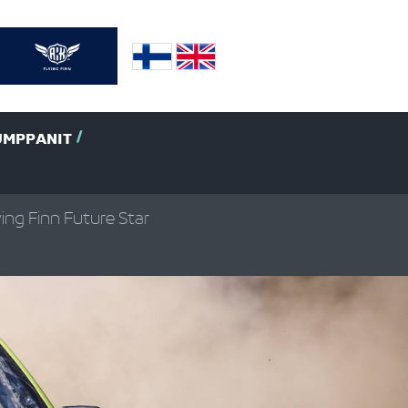
UMPPANIT
ying Finn Future Star