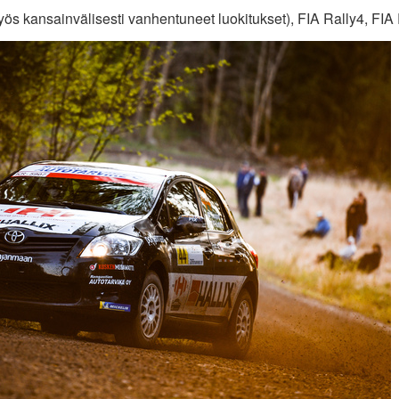
ös kansainvälisesti vanhentuneet luokitukset), FIA Rally4, FIA