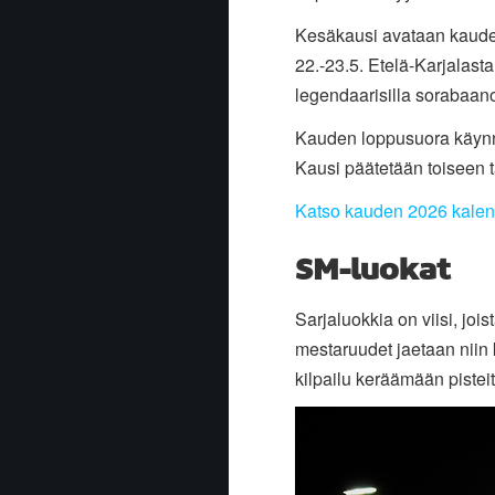
Kesäkausi avataan kauden
22.-23.5. Etelä-Karjalas
legendaarisilla sorabaano
Kauden loppusuora käynni
Kausi päätetään toiseen t
Katso kauden 2026 kalente
SM-luokat
Sarjaluokkia on viisi, jo
mestaruudet jaetaan niin ku
kilpailu keräämään pistei