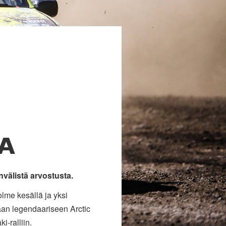
A
välistä arvostusta.
lme kesällä ja yksi
aan legendaariseen Arctic
i-ralliin.