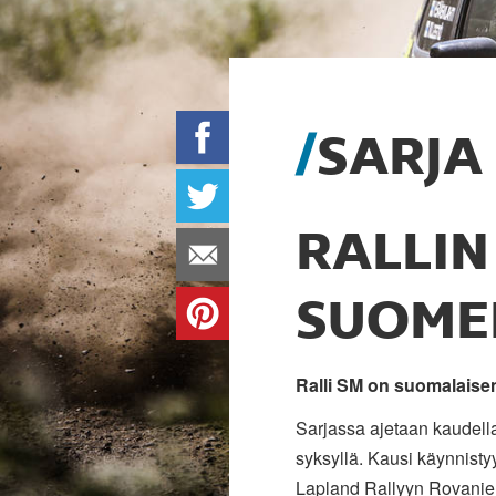
SARJA
RALLIN
SUOME
Ralli SM on suomalaisen
Sarjassa ajetaan kaudella
syksyllä. Kausi käynnisty
Lapland Rallyyn Rovanieme