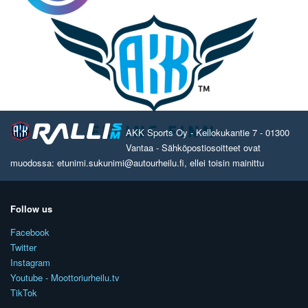
AKK Sports Oy - Kellokukantie 7 - 01300
Vantaa - Sähköpostiosoitteet ovat
muodossa: etunimi.sukunimi@autourheilu.fi, ellei toisin mainittu
Follow us
Facebook
Twitter
Instagram
Youtube - Moottoriurheilu.tv
TikTok