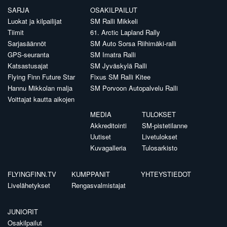
SARJA
OSAKILPAILUT
Luokat ja kilpailijat
SM Ralli Mikkeli
Tiimit
61. Arctic Lapland Rally
Sarjasäännöt
SM Auto Sorsa Riihimäki-ralli
GPS-seuranta
SM Imatra Ralli
Katsastusajat
SM Jyväskylä Ralli
Flying Finn Future Star
Fixus SM Ralli Kitee
Hannu Mikkolan malja
SM Porvoon Autopalvelu Ralli
Voittajat kautta aikojen
MEDIA
TULOKSET
Akkreditointi
SM-pistetilanne
Uutiset
Livetulokset
Kuvagalleria
Tulosarkisto
FLYINGFINN.TV
KUMPPANIT
YHTEYSTIEDOT
Livelähetykset
Rengasvalmistajat
JUNIORIT
Osakilpailut