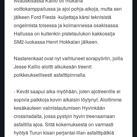
Avauskisassa Kallio oli mukana
voittokamppailussa ja ajoi pohja-aikoja, mutta sen
jälkeen Ford Fiesta -kuljettaja kärsi teknisistä
ongelmista toisessa ja kolmannessa osakisassa.
Hallussa on kuitenkin pistetaulukon kakkossija
SM2-luokassa Henri Hokkalan jälkeen.
Nastarenkaat ovat nyt vaihtuneet sorapyöriin, joilla
Jesse Kallio aloitti alkukesän treenit
poikkeuksellisesti asfalttipinnalla.
- Kevät saapui aika myöhään, joten ajotreenille ei
sopivia paikkoja kovin aikaisin löytynyt. Aloitimme
kesäkauteen valmistautumisen Hyvinkään
crossiradalta, jossa pystyin hyvin treenaamaan
asfaltilla ajoa. Siitä kokemuksesta on varmasti
hyötyä Turun kisan perjantai-illan asfalttipätkiä