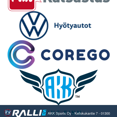
AKK Sports Oy - Kellokukantie 7 - 01300