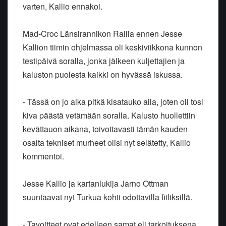
varten, Kallio ennakoi.
Mad-Croc Länsirannikon Rallia ennen Jesse
Kallion tiimin ohjelmassa oli keskiviikkona kunnon
testipäivä soralla, jonka jälkeen kuljettajien ja
kaluston puolesta kaikki on hyvässä iskussa.
- Tässä on jo aika pitkä kisatauko alla, joten oli tosi
kiva päästä vetämään soralla. Kalusto huollettiin
kevättauon aikana, toivottavasti tämän kauden
osalta tekniset murheet olisi nyt selätetty, Kallio
kommentoi.
Jesse Kallio ja kartanlukija Jarno Ottman
suuntaavat nyt Turkua kohti odottavilla fiiliksillä.
- Tavoitteet ovat edelleen samat eli tarkoituksena