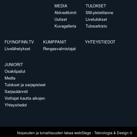
MEDIA
TULOKSET
Akkreditointi
SM-pistetilanne
Uutiset
Livetulokset
Kuvagalleria
Tulosarkisto
FLYINGFINN.TV
KUMPPANIT
YHTEYSTIEDOT
Livelähetykset
Rengasvalmistajat
JUNIORIT
Osakilpailut
Media
Tulokset ja sarjapisteet
Sarjasäännöt
Voittajat kautta aikojen
Yhteystiedot
Nopeuden ja turvallisuuden takaa
webStage
- Teknologia & Design ©