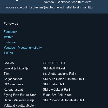
Vantaa - Sähköpostiosoitteet ovat
muodossa: etunimi.sukunimi@autourheilu.fi, ellei toisin mainittu
Follow us
Facebook
Twitter
Instagram
Youtube - Moottoriurheilu.tv
TikTok
SARJA
OSAKILPAILUT
Luokat ja kilpailijat
SM Ralli Mikkeli
Tiimit
61. Arctic Lapland Rally
Sarjasäännöt
SM Auto Sorsa Riihimäki-ralli
GPS-seuranta
SM Imatra Ralli
Katsastusajat
SM Jyväskylä Ralli
Flying Finn Future Star
Fixus SM Ralli Kitee
Hannu Mikkolan malja
SM Porvoon Autopalvelu Ralli
Voittajat kautta aikojen