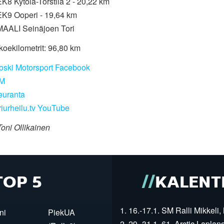
K8 Kytölä-Torstila 2 - 20,22 km
EK9 Ooperi - 19,64 km
MAALI Seinäjoen Tori
koekilometrit: 96,80 km
koski Motorsport Facebook
SM
euranta
riurheilu.tv YouTube
oni Ollikainen
TOP 5
KALENT
1. 16.-17.1. SM Ralli Mikkeli, 
ni
PiekUA
2. 29.-31.1. 61. Arctic Laplan