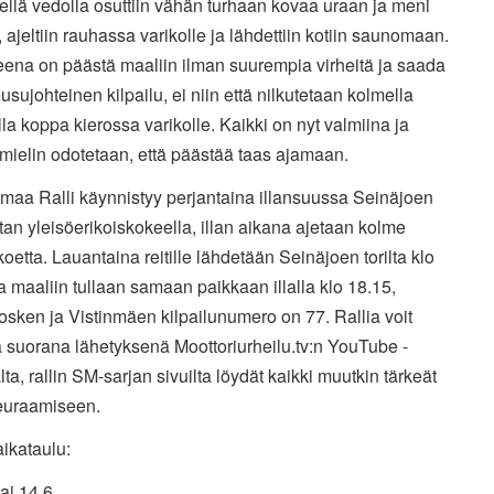
ellä vedolla osuttiin vähän turhaan kovaa uraan ja meni
 ajeltiin rauhassa varikolle ja lähdettiin kotiin saunomaan.
eena on päästä maaliin ilman suurempia virheitä ja saada
usujohteinen kilpailu, ei niin että nilkutetaan kolmella
la koppa kierossa varikolle. Kaikki on nyt valmiina ja
 mielin odotetaan, että päästää taas ajamaan.
maa Ralli käynnistyy perjantaina illansuussa Seinäjoen
an yleisöerikoiskokeella, illan aikana ajetaan kolme
koetta. Lauantaina reitille lähdetään Seinäjoen torilta klo
a maaliin tullaan samaan paikkaan illalla klo 18.15,
osken ja Vistinmäen kilpailunumero on 77. Rallia voit
 suorana lähetyksenä Moottoriurheilu.tv:n YouTube -
ta, rallin SM-sarjan sivuilta löydät kaikki muutkin tärkeät
 seuraamiseen.
aikataulu:
ai 14.6.