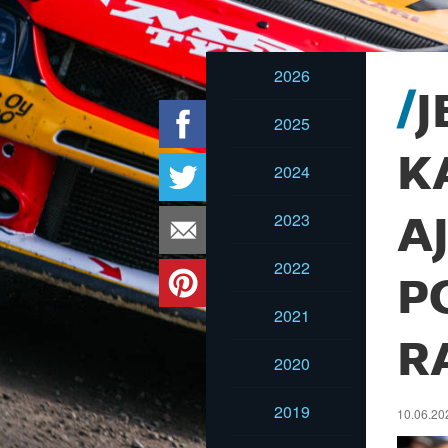
2026
J
2025
K
2024
2023
A
2022
P
2021
R
2020
2019
10.06.202