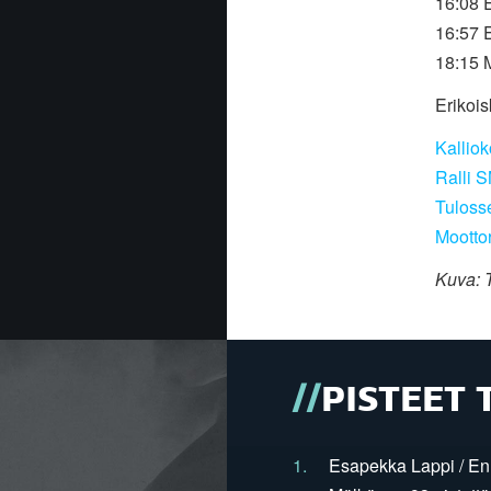
16:08 E
16:57 
18:15 
Erikois
Kallio
Ralli 
Tuloss
Mootto
Kuva: T
PISTEET 
1.
Esapekka Lappi / En