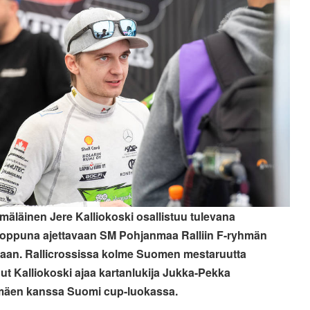
mäläinen Jere Kalliokoski osallistuu tulevana
loppuna ajettavaan SM Pohjanmaa Ralliin F-ryhmän
laan. Rallicrossissa kolme Suomen mestaruutta
nut Kalliokoski ajaa kartanlukija Jukka-Pekka
mäen kanssa Suomi cup-luokassa.