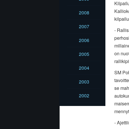
Kilpail
Kalliok
2008
kilpail
2007
- Ralli
perhosi
2006
millain
on nuot
2005
ralliki
2004
SM Poh
tavoitt
2003
se mahd
2002
autokun
maisemi
mennyt
- Ajett