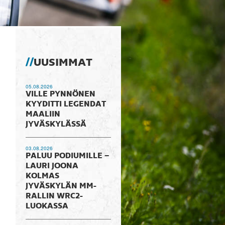
UUSIMMAT
05.08.2026
VILLE PYNNÖNEN
KYYDITTI LEGENDAT
MAALIIN
JYVÄSKYLÄSSÄ
03.08.2026
PALUU PODIUMILLE –
LAURI JOONA
KOLMAS
JYVÄSKYLÄN MM-
RALLIN WRC2-
LUOKASSA