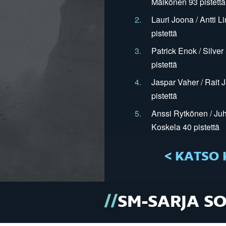
Mälkönen 93 pistettä
2.
Lauri Joona / Antti L
pistettä
3.
Patrick Enok / Silve
pistettä
4.
Jaspar Vaher / Rait 
pistettä
5.
Anssi Rytkönen / Juh
Koskela 40 pistettä
< KATSO 
SM-SARJA S