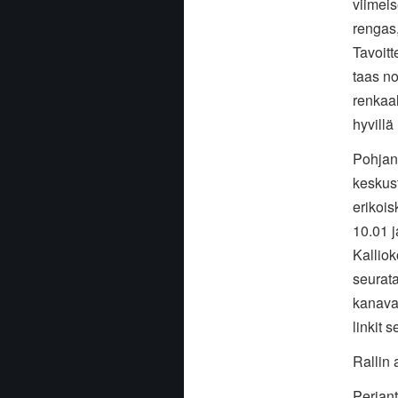
viimeis
rengas,
Tavoitt
taas no
renkaal
hyvillä
Pohjan
keskust
erikois
10.01 j
Kalliok
seurata
kanaval
linkit
Rallin 
Perjant