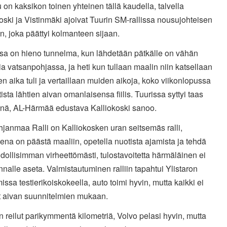
u on kaksikon toinen yhteinen tällä kaudella, talvella
oski ja Vistinmäki ajoivat Tuurin SM-rallissa nousujohteisen
un, joka päättyi kolmanteen sijaan.
ssa on hieno tunnelma, kun lähdetään pätkälle on vähän
a vatsanpohjassa, ja heti kun tullaan maalin niin katsellaan
en aika tuli ja vertaillaan muiden aikoja, koko viikonlopussa
ista lähtien aivan omanlaisensa fiilis. Tuurissa syttyi taas
pinä, AL-Härmää edustava Kalliokoski sanoo.
janmaa Ralli on Kalliokosken uran seitsemäs ralli,
eena on päästä maaliin, opetella nuotista ajamista ja tehdä
ollisimman virheettömästi, tulostavoitetta härmäläinen ei
nalle aseta. Valmistautuminen ralliin tapahtui Ylistaron
ssa testierikoiskokeella, auto toimi hyvin, mutta kaikki ei
 aivan suunnitelmien mukaan.
iin reilut parikymmentä kilometriä, Volvo pelasi hyvin, mutta