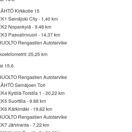
LÄHTÖ Kirkkotie 15
K1 Seinäjoki City - 1,40 km
EK2 Nopankylä - 9.48 km
EK3 Paavalinvuori - 14,37 km
HUOLTO Rengastien Autotarvike
koekilometrit: 25,25 km
i 15.6.
HUOLTO Rengastien Autotarvike
LÄHTÖ Seinäjoen Tori
K4 Kytölä-Torstila 1 - 20,22 km
K5 Suorttila - 9.88 km
EK6 Kärkimäki - 19,62 km
HUOLTO Rengastien Autotarvike
K7 Järviranta - 7,22 km