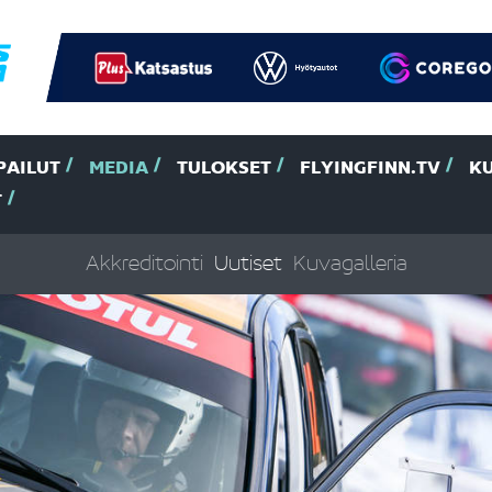
PAILUT
MEDIA
TULOKSET
FLYINGFINN.TV
K
T
Akkreditointi
Uutiset
Kuvagalleria