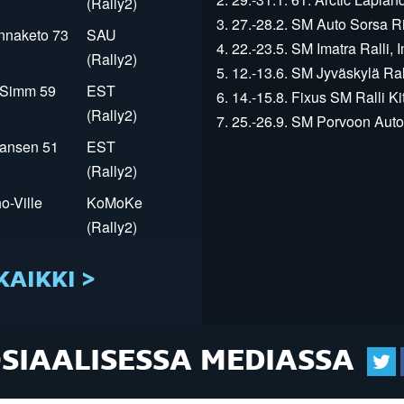
(Rally2)
3. 27.-28.2. SM Auto Sorsa Rii
innaketo 73
SAU
4. 22.-23.5. SM Imatra Ralli, I
(Rally2)
5. 12.-13.6. SM Jyväskylä Rall
r Simm 59
EST
6. 14.-15.8. Fixus SM Ralli Kit
(Rally2)
7. 25.-26.9. SM Porvoon Autop
Jansen 51
EST
(Rally2)
o-Ville
KoMoKe
(Rally2)
KAIKKI >
OSIAALISESSA MEDIASSA