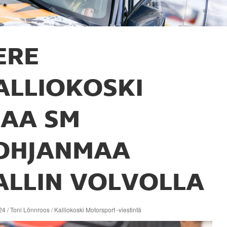
ERE
ALLIOKOSKI
JAA SM
OHJANMAA
ALLIN VOLVOLLA
4 / Toni Lönnroos / Kalliokoski Motorsport -viestintä