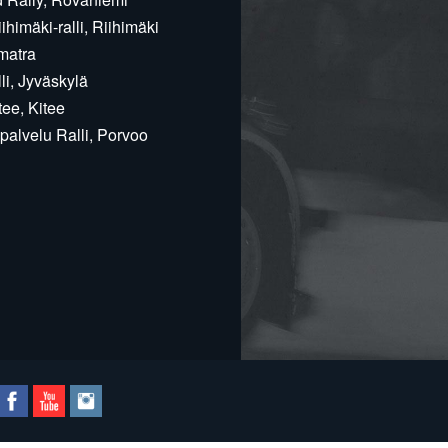
himäki-ralli, Riihimäki
matra
i, Jyväskylä
ee, Kitee
alvelu Ralli, Porvoo