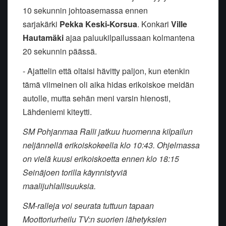
10 sekunnin johtoasemassa ennen
sarjakärki
Pekka Keski-Korsua
. Konkari
Ville
Hautamäki
ajaa paluukilpailussaan kolmantena
20 sekunnin päässä.
- Ajattelin että oltaisi hävitty paljon, kun etenkin
tämä viimeinen oli aika hidas erikoiskoe meidän
autolle, mutta sehän meni varsin hienosti,
Lähdeniemi kiteytti.
SM Pohjanmaa Ralli jatkuu huomenna kilpailun
neljännellä erikoiskokeella klo 10:43. Ohjelmassa
on vielä kuusi erikoiskoetta ennen klo 18:15
Seinäjoen torilla käynnistyviä
maalijuhlallisuuksia.
SM-ralleja voi seurata tuttuun tapaan
Moottoriurheilu TV:n suorien lähetyksien