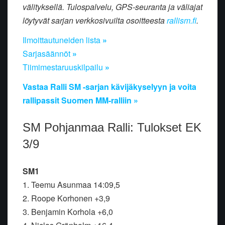
välityksellä. Tulospalvelu, GPS-seuranta ja väliajat
löytyvät sarjan verkkosivuilta osoitteesta
rallism.fi
.
Ilmoittautuneiden lista
»
Sarjasäännöt
»
Tiimimestaruuskilpailu
»
Vastaa Ralli SM -sarjan kävijäkyselyyn ja voita
rallipassit Suomen MM-ralliin »
SM Pohjanmaa Ralli: Tulokset EK
3/9
SM1
1. Teemu Asunmaa 14:09,5
2. Roope Korhonen +3,9
3. Benjamin Korhola +6,0