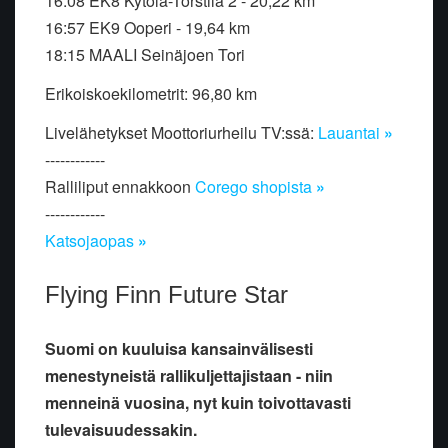
16:08 EK8 Kytölä-Torstila 2 - 20,22 km
16:57 EK9 Ooperi - 19,64 km
18:15 MAALI Seinäjoen Tori
Erikoiskoekilometrit: 96,80 km
Livelähetykset Moottoriurheilu TV:ssä:
Lauantai
»
------------
Ralliliput ennakkoon
Corego shopista
»
------------
Katsojaopas
»
Flying Finn Future Star
Suomi on kuuluisa kansainvälisesti
menestyneistä rallikuljettajistaan - niin
menneinä vuosina, nyt kuin toivottavasti
tulevaisuudessakin.