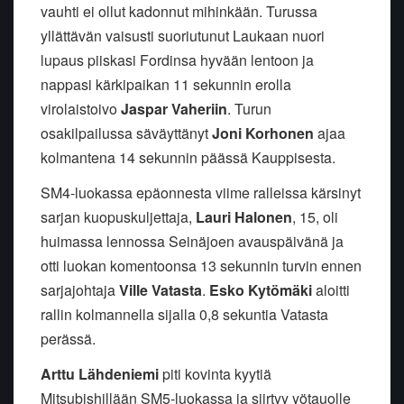
vauhti ei ollut kadonnut mihinkään. Turussa
yllättävän vaisusti suoriutunut Laukaan nuori
lupaus piiskasi Fordinsa hyvään lentoon ja
nappasi kärkipaikan 11 sekunnin erolla
virolaistoivo
Jaspar Vaheriin
. Turun
osakilpailussa säväyttänyt
Joni Korhonen
ajaa
kolmantena 14 sekunnin päässä Kauppisesta.
SM4-luokassa epäonnesta viime ralleissa kärsinyt
sarjan kuopuskuljettaja,
Lauri Halonen
, 15, oli
huimassa lennossa Seinäjoen avauspäivänä ja
otti luokan komentoonsa 13 sekunnin turvin ennen
sarjajohtaja
Ville Vatasta
.
Esko Kytömäki
aloitti
rallin kolmannella sijalla 0,8 sekuntia Vatasta
perässä.
Arttu Lähdeniemi
piti kovinta kyytiä
Mitsubishillään SM5-luokassa ja siirtyy yötauolle