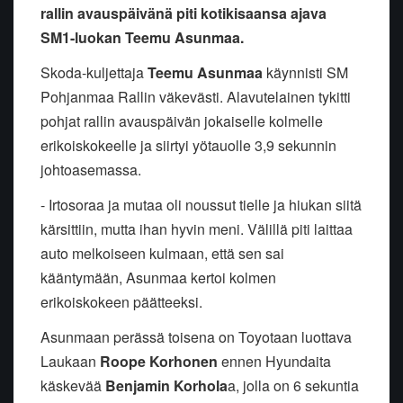
rallin avauspäivänä piti kotikisaansa ajava
SM1-luokan Teemu Asunmaa.
Skoda-kuljettaja
Teemu Asunmaa
käynnisti SM
Pohjanmaa Rallin väkevästi. Alavutelainen tykitti
pohjat rallin avauspäivän jokaiselle kolmelle
erikoiskokeelle ja siirtyi yötauolle 3,9 sekunnin
johtoasemassa.
- Irtosoraa ja mutaa oli noussut tielle ja hiukan siitä
kärsittiin, mutta ihan hyvin meni. Välillä piti laittaa
auto melkoiseen kulmaan, että sen sai
kääntymään, Asunmaa kertoi kolmen
erikoiskokeen päätteeksi.
Asunmaan perässä toisena on Toyotaan luottava
Laukaan
Roope Korhonen
ennen Hyundaita
käskevää
Benjamin Korhola
a, jolla on 6 sekuntia