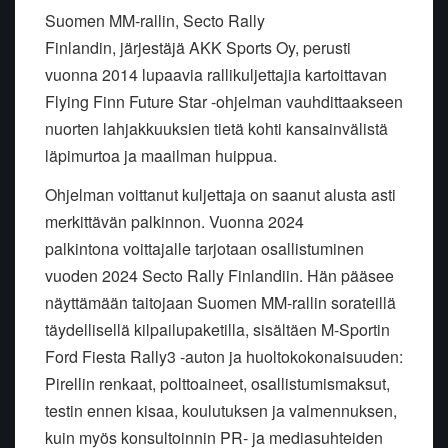
Suomen MM-rallin, Secto Rally
Finlandin, järjestäjä AKK Sports Oy, perusti
vuonna 2014 lupaavia rallikuljettajia kartoittavan
Flying Finn Future Star -ohjelman vauhdittaakseen
nuorten lahjakkuuksien tietä kohti kansainvälistä
läpimurtoa ja maailman huippua.
Ohjelman voittanut kuljettaja on saanut alusta asti
merkittävän palkinnon. Vuonna 2024
palkintona voittajalle tarjotaan osallistuminen
vuoden 2024 Secto Rally Finlandiin. Hän pääsee
näyttämään taitojaan Suomen MM-rallin sorateillä
täydellisellä kilpailupaketilla, sisältäen M-Sportin
Ford Fiesta Rally3 -auton ja huoltokokonaisuuden:
Pirellin renkaat, polttoaineet, osallistumismaksut,
testin ennen kisaa, koulutuksen ja valmennuksen,
kuin myös konsultoinnin PR- ja mediasuhteiden