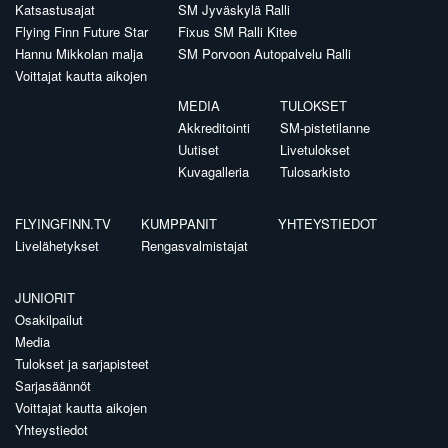
Katsastusajat
SM Jyväskylä Ralli
Flying Finn Future Star
Fixus SM Ralli Kitee
Hannu Mikkolan malja
SM Porvoon Autopalvelu Ralli
Voittajat kautta aikojen
MEDIA
TULOKSET
Akkreditointi
SM-pistetilanne
Uutiset
Livetulokset
Kuvagalleria
Tulosarkisto
FLYINGFINN.TV
KUMPPANIT
YHTEYSTIEDOT
Livelähetykset
Rengasvalmistajat
JUNIORIT
Osakilpailut
Media
Tulokset ja sarjapisteet
Sarjasäännöt
Voittajat kautta aikojen
Yhteystiedot