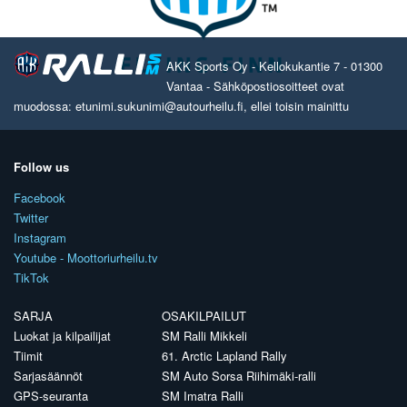
AKK Sports Oy - Kellokukantie 7 - 01300
Vantaa - Sähköpostiosoitteet ovat
muodossa: etunimi.sukunimi@autourheilu.fi, ellei toisin mainittu
Follow us
Facebook
Twitter
Instagram
Youtube - Moottoriurheilu.tv
TikTok
SARJA
OSAKILPAILUT
Luokat ja kilpailijat
SM Ralli Mikkeli
Tiimit
61. Arctic Lapland Rally
Sarjasäännöt
SM Auto Sorsa Riihimäki-ralli
GPS-seuranta
SM Imatra Ralli