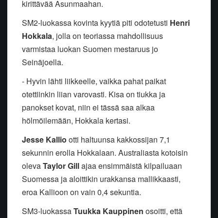
kirittävää Asunmaahan.
SM2-luokassa kovinta kyytiä piti odotetusti
Henri
Hokkala
, jolla on teoriassa mahdollisuus
varmistaa luokan Suomen mestaruus jo
Seinäjoella.
- Hyvin lähti liikkeelle, vaikka pahat paikat
otettiinkin liian varovasti. Kisa on tiukka ja
panokset kovat, niin ei tässä saa alkaa
hölmöilemään, Hokkala kertasi.
Jesse Kallio
otti haltuunsa kakkossijan 7,1
sekunnin erolla Hokkalaan. Australiasta kotoisin
oleva
Taylor Gill
ajaa ensimmäistä kilpailuaan
Suomessa ja aloittikin urakkansa mallikkaasti,
eroa Kallioon on vain 0,4 sekuntia.
SM3-luokassa
Tuukka Kauppinen
osoitti, että