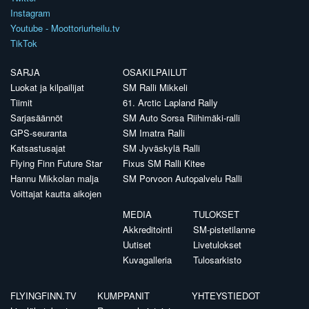
Instagram
Youtube - Moottoriurheilu.tv
TikTok
SARJA
OSAKILPAILUT
Luokat ja kilpailijat
SM Ralli Mikkeli
Tiimit
61. Arctic Lapland Rally
Sarjasäännöt
SM Auto Sorsa Riihimäki-ralli
GPS-seuranta
SM Imatra Ralli
Katsastusajat
SM Jyväskylä Ralli
Flying Finn Future Star
Fixus SM Ralli Kitee
Hannu Mikkolan malja
SM Porvoon Autopalvelu Ralli
Voittajat kautta aikojen
MEDIA
TULOKSET
Akkreditointi
SM-pistetilanne
Uutiset
Livetulokset
Kuvagalleria
Tulosarkisto
FLYINGFINN.TV
KUMPPANIT
YHTEYSTIEDOT