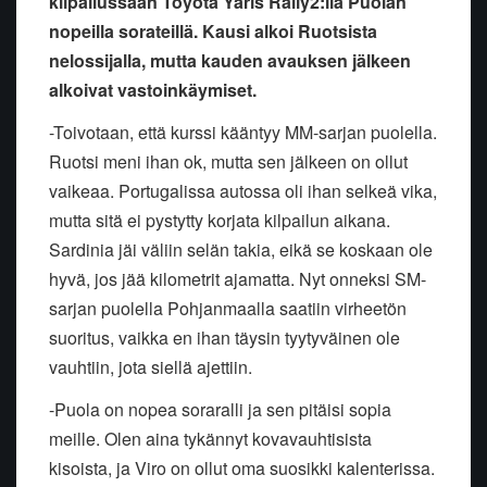
kilpailussaan Toyota Yaris Rally2:lla Puolan
nopeilla sorateillä. Kausi alkoi Ruotsista
nelossijalla, mutta kauden avauksen jälkeen
alkoivat vastoinkäymiset.
-Toivotaan, että kurssi kääntyy MM-sarjan puolella.
Ruotsi meni ihan ok, mutta sen jälkeen on ollut
vaikeaa. Portugalissa autossa oli ihan selkeä vika,
mutta sitä ei pystytty korjata kilpailun aikana.
Sardinia jäi väliin selän takia, eikä se koskaan ole
hyvä, jos jää kilometrit ajamatta. Nyt onneksi SM-
sarjan puolella Pohjanmaalla saatiin virheetön
suoritus, vaikka en ihan täysin tyytyväinen ole
vauhtiin, jota siellä ajettiin.
-Puola on nopea soraralli ja sen pitäisi sopia
meille. Olen aina tykännyt kovavauhtisista
kisoista, ja Viro on ollut oma suosikki kalenterissa.