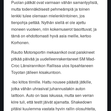
Puolan pätkät ovat varmaan vähän samantyylisiä,
mutta todennäköisesti pehmeämpiä ja toinen
lenkki tulee olemaan mielenkiintoinen, jos
tienpohja pettää. Nythän siellä ei ole ajettu
moneen vuoteen, niin kokemuserot tasoittuvat, ja
tämä on ehdottomasti hyvä asia meille, kertoo
Korhonen.
Rautio Motorsportin mekaanikot ovat paiskineet
pitkää päivää ja uudelleenrakentaneet SM Mad-
Croc Länsirannikon Rallissa ulos lipsahtaneen
Toyotan jälleen kisakuntoon.
-Iso kiitos tiimille. Hattu nousee päästä jätkille,
jotka vähän uhrasivat juhannustakin auton
laittoon. Auto on taas iskussa, mutta sen verran
kiire tuli, että testit jäivät ajamatta. Shakedown
pitäisi kuulemma vastata hyvin rallin olosuhteita,