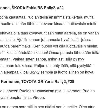
Joona, ŠKODA Fabia RS Rally2, #24
oona kaasuttaa Puolan teillä ensimmäistä kertaa, mutta
n huolimatta hän lähtee tulevaan kisaan luottavaisin mielin:
kavaa olla taas kovavauhtisen reitin äärellä, se on vähän
a itselle. Ajettiin ennen juhannusta hyvät testit, joissa
 autoa paremmaksi. Sen puolin voi olla luottavaisin mielin.
 fiiliksellä lähdetään kisaan! Omaa parasta lähdetään totta
emään. Vaikea sitten sanoa, mihin asti sillä pystyy
utumaan tuloksissa. Paljon on tehty töitä, että pystytään
 aiempaa kilpailukykyisempiä ja luotto siihen on kova.
Korhonen, TOYOTA GR Yaris Rally2, #28
n lähteen Puolaan luottavaisin mielin, verraten Puolan
maan lempiralliinsa Viroon:
 on nopea soraralli ja sen pitäisi sopia meille. Olen aina