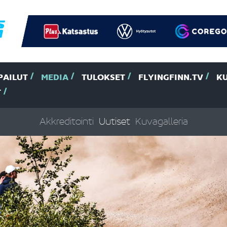
PAILUT
MEDIA
TULOKSET
FLYINGFINN.TV
K
T
Akkreditointi
Uutiset
Kuvagalleria