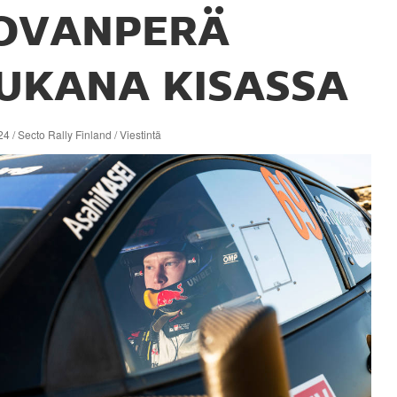
OVANPERÄ
UKANA KISASSA
4 / Secto Rally Finland / Viestintä