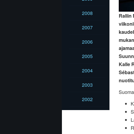
2008
Rallin
viikonl
2007
kaudel
mukana
2006
ajamaa
2005
Suunni
Kalle 
2004
Sébast
nuotit
2003
Suomal
2002
K
S
L
R