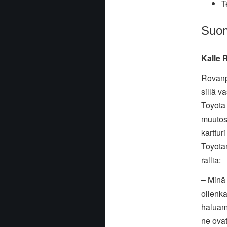
T
Suom
Kalle 
Rovanpe
sillä v
Toyota 
muutos 
karttur
Toyotan
rallia:
– Minä
ollenka
haluam
ne ovat