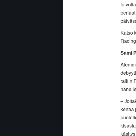
toivott
periaa
päiväs
Katso k
Racing
Sami P
Aiemmin
debyyt
ralliin 
hänelle
– Joita
kertaa 
puolell
kisasta
käsitys