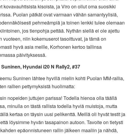
t kovavauhtisista kisoista, ja Viro on ollut oma suosikki
erissa. Puolan pätkät ovat varmaan vähän samantyylisiä,
todennäköisesti pehmeämpiä ja toinen lenkki tulee olemaan
iintoinen, jos tienpohja pettää. Nythän siellä ei ole ajettu
vuoteen, niin kokemuserot tasoittuvat, ja tämä on
masti hyvä asia meille, Korhonen kertoo tallinsa
semassa päivityksessä.
Suninen, Hyundai i20 N Rally2, #37
emu Suninen lähtee hyvillä mielin kohti Puolan MM-rallia,
ten rallien pettymyksistä huolimatta:
sin nopeiden juttujen parissa! Todella hienoa olla täällä
a, minulla on tästä rallista todella hyviä muistoja, mutta
 tällä kertaa on täysin uusi pelikenttä. Meillä oli hyvät testit ja
 että löysimme hyvän tasapainon autoon. Tavoite on tietysti
 kahden epäonnistuneen rallin jälkeen maaliin ja nähdä,