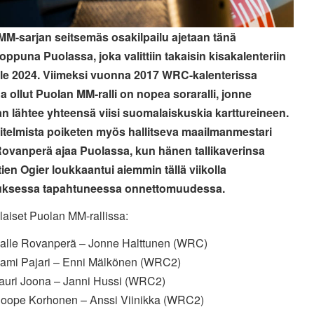
 MM-sarjan seitsemäs osakilpailu ajetaan tänä
oppuna Puolassa, joka valittiin takaisin kisakalenteriin
le 2024. Viimeksi vuonna 2017 WRC-kalenterissa
 ollut Puolan MM-ralli on nopea soraralli, jonne
n lähtee yhteensä viisi suomalaiskuskia karttureineen.
telmista poiketen myös hallitseva maailmanmestari
Rovanperä ajaa Puolassa, kun hänen tallikaverinsa
ien Ogier loukkaantui aiemmin tällä viikolla
uksessa tapahtuneessa onnettomuudessa.
aiset Puolan MM-rallissa:
alle Rovanperä – Jonne Halttunen (WRC)
ami Pajari – Enni Mälkönen (WRC2)
auri Joona – Janni Hussi (WRC2)
oope Korhonen – Anssi Viinikka (WRC2)