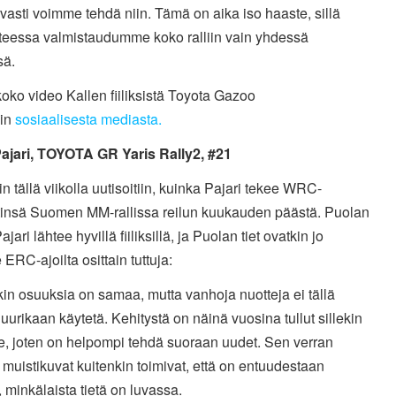
avasti voimme tehdä niin. Tämä on aika iso haaste, sillä
tteessa valmistaudumme koko ralliin vain yhdessä
sä.
oko video Kallen fiiliksistä Toyota Gazoo
in
sosiaalisesta mediasta.
ajari, TOYOTA GR Yaris Rally2, #21
 tällä viikolla uutisoitiin, kuinka Pajari tekee WRC-
tinsä Suomen MM-rallissa reilun kuukauden päästä. Puolan
Pajari lähtee hyvillä fiiliksillä, ja Puolan tiet ovatkin jo
 ERC-ajoilta osittain tuttuja:
kin osuuksia on samaa, mutta vanhoja nuotteja ei tällä
juurikaan käytetä. Kehitystä on näinä vuosina tullut sillekin
e, joten on helpompi tehdä suoraan uudet. Sen verran
 muistikuvat kuitenkin toimivat, että on entuudestaan
, minkälaista tietä on luvassa.