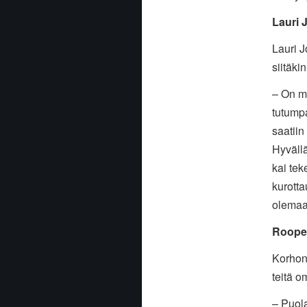
Lauri 
Lauri J
siitäki
– On mu
tutumpa
saatiin
Hyvällä
kai tek
kurotta
olemaan
Roope 
Korhone
teitä o
– Puola