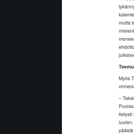
tykänny
kalent
mutta 
mielenk
moneen 
ehdotto
julkai
Teemu 
Myös Te
viimeis
– Takai
Puolass
tietysti
luulen,
päästä