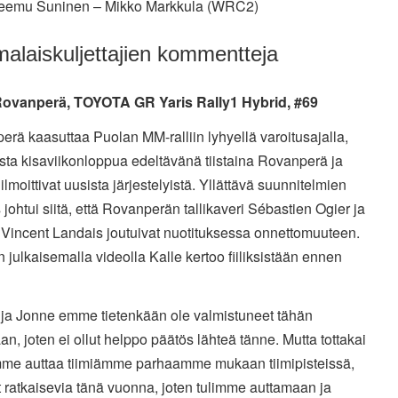
eemu Suninen – Mikko Markkula (WRC2)
alaiskuljettajien kommentteja
Rovanperä, TOYOTA GR Yaris Rally1 Hybrid, #69
rä kaasuttaa Puolan MM-ralliin lyhyellä varoitusajalla,
asta kisaviikonloppua edeltävänä tiistaina Rovanperä ja
ilmoittivat uusista järjestelyistä. Yllättävä suunnitelmien
johtui siitä, että Rovanperän tallikaveri Sébastien Ogier ja
i Vincent Landais joutuivat nuotituksessa onnettomuuteen.
 julkaisemalla videolla Kalle kertoo fiiliksistään ennen
 ja Jonne emme tietenkään ole valmistuneet tähän
an, joten ei ollut helppo päätös lähteä tänne. Mutta tottakai
me auttaa tiimiämme parhaamme mukaan tiimipisteissä,
 ratkaisevia tänä vuonna, joten tulimme auttamaan ja