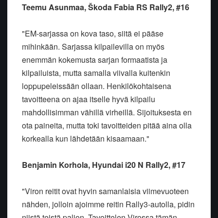
Teemu Asunmaa, Škoda Fabia RS Rally2, #16
"EM-sarjassa on kova taso, siitä ei pääse
mihinkään. Sarjassa kilpailevilla on myös
enemmän kokemusta sarjan formaatista ja
kilpailuista, mutta samalla viivalla kuitenkin
loppupeleissään ollaan. Henkilökohtaisena
tavoitteena on ajaa itselle hyvä kilpailu
mahdollisimman vähillä virheillä. Sijoituksesta en
ota paineita, mutta toki tavoitteiden pitää aina olla
korkealla kun lähdetään kisaamaan."
Benjamin Korhola, Hyundai i20 N Rally2, #17
"Viron reitit ovat hyvin samanlaisia viimevuoteen
nähden, jolloin ajoimme reitin Rally3-autolla, pidin
niistä teistä paljon. Tavoittelen Virossa tämän