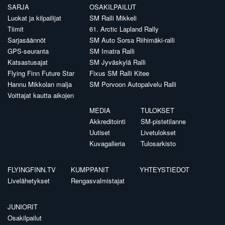
SARJA
OSAKILPAILUT
Luokat ja kilpailijat
SM Ralli Mikkeli
Tiimit
61. Arctic Lapland Rally
Sarjasäännöt
SM Auto Sorsa Riihimäki-ralli
GPS-seuranta
SM Imatra Ralli
Katsastusajat
SM Jyväskylä Ralli
Flying Finn Future Star
Fixus SM Ralli Kitee
Hannu Mikkolan malja
SM Porvoon Autopalvelu Ralli
Voittajat kautta aikojen
MEDIA
TULOKSET
Akkreditointi
SM-pistetilanne
Uutiset
Livetulokset
Kuvagalleria
Tulosarkisto
FLYINGFINN.TV
KUMPPANIT
YHTEYSTIEDOT
Livelähetykset
Rengasvalmistajat
JUNIORIT
Osakilpailut