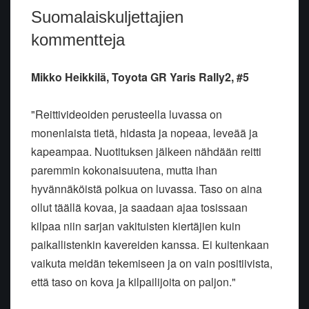
Suomalaiskuljettajien
kommentteja
Mikko Heikkilä, Toyota GR Yaris Rally2, #5
"Reittivideoiden perusteella luvassa on
monenlaista tietä, hidasta ja nopeaa, leveää ja
kapeampaa. Nuotituksen jälkeen nähdään reitti
paremmin kokonaisuutena, mutta ihan
hyvännäköistä polkua on luvassa. Taso on aina
ollut täällä kovaa, ja saadaan ajaa tosissaan
kilpaa niin sarjan vakituisten kiertäjien kuin
paikallistenkin kavereiden kanssa. Ei kuitenkaan
vaikuta meidän tekemiseen ja on vain positiivista,
että taso on kova ja kilpailijoita on paljon."