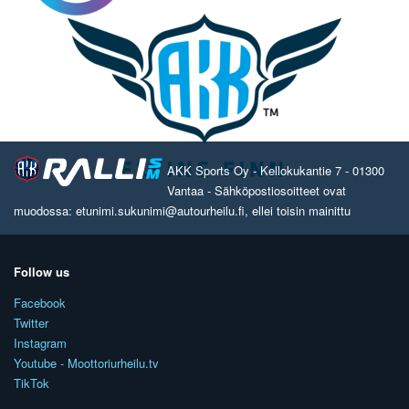
AKK Sports Oy - Kellokukantie 7 - 01300
Vantaa - Sähköpostiosoitteet ovat
muodossa: etunimi.sukunimi@autourheilu.fi, ellei toisin mainittu
Follow us
Facebook
Twitter
Instagram
Youtube - Moottoriurheilu.tv
TikTok