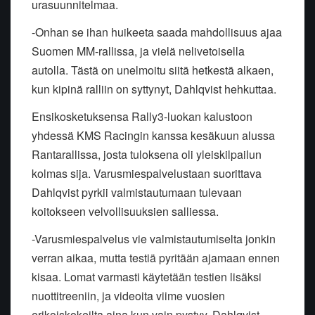
urasuunnitelmaa.
-Onhan se ihan huikeeta saada mahdollisuus ajaa
Suomen MM-rallissa, ja vielä nelivetoisella
autolla. Tästä on unelmoitu siitä hetkestä alkaen,
kun kipinä ralliin on syttynyt, Dahlqvist hehkuttaa.
Ensikosketuksensa Rally3-luokan kalustoon
yhdessä KMS Racingin kanssa kesäkuun alussa
Rantarallissa, josta tuloksena oli yleiskilpailun
kolmas sija. Varusmiespalvelustaan suorittava
Dahlqvist pyrkii valmistautumaan tulevaan
koitokseen velvollisuuksien salliessa.
-Varusmiespalvelus vie valmistautumiselta jonkin
verran aikaa, mutta testiä pyritään ajamaan ennen
kisaa. Lomat varmasti käytetään testien lisäksi
nuottitreeniin, ja videoita viime vuosien
erikoiskokeilta aina kun vain pystyy, Dahlqvist