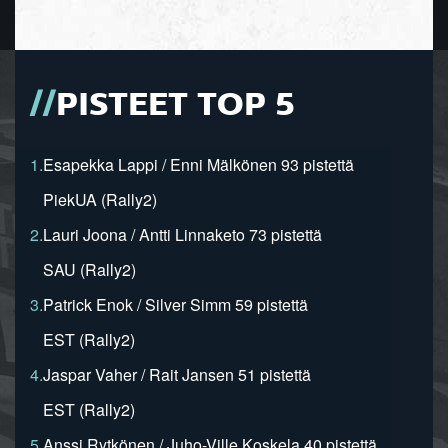
PISTEET TOP 5
1.
Esapekka Lappi / Enni Mälkönen 93 pistettä
PiekUA (Rally2)
2.
Lauri Joona / Antti Linnaketo 73 pistettä
SAU (Rally2)
3.
Patrick Enok / Silver Simm 59 pistettä
EST (Rally2)
4.
Jaspar Vaher / Rait Jansen 51 pistettä
EST (Rally2)
5.
Anssi Rytkönen / Juho-Ville Koskela 40 pistettä