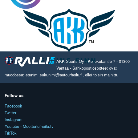
AKK Sports Oy - Kellokukantie 7 - 01300
Vantaa - Sähköpostiosoitteet ovat
muodossa: etunimi.sukunimi@autourheilu.fi, ellei toisin mainittu
Follow us
Facebook
Twitter
Instagram
Youtube - Moottoriurheilu.tv
TikTok