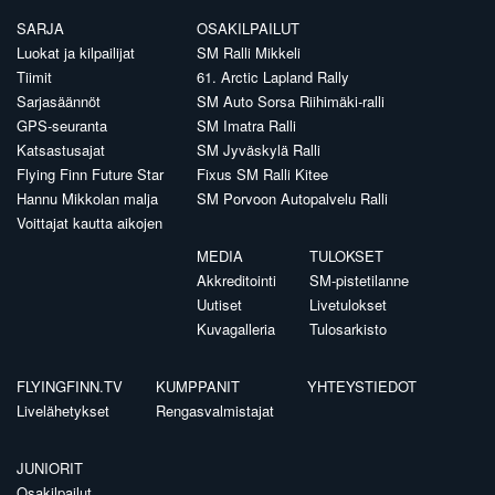
SARJA
OSAKILPAILUT
Luokat ja kilpailijat
SM Ralli Mikkeli
Tiimit
61. Arctic Lapland Rally
Sarjasäännöt
SM Auto Sorsa Riihimäki-ralli
GPS-seuranta
SM Imatra Ralli
Katsastusajat
SM Jyväskylä Ralli
Flying Finn Future Star
Fixus SM Ralli Kitee
Hannu Mikkolan malja
SM Porvoon Autopalvelu Ralli
Voittajat kautta aikojen
MEDIA
TULOKSET
Akkreditointi
SM-pistetilanne
Uutiset
Livetulokset
Kuvagalleria
Tulosarkisto
FLYINGFINN.TV
KUMPPANIT
YHTEYSTIEDOT
Livelähetykset
Rengasvalmistajat
JUNIORIT
Osakilpailut