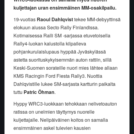
kuljettajan uran ensimmäinen MM-osakilpailu.
19-vuotias
Raoul Dahlqvist
tekee MM-debyyttinsä
elokuun alussa Secto Rally Finlandissa.
Kotimaisessa Ralli SM -sarjassa etuvetoisella
Rally4-luokan kalustolla kilpaileva
pohjankurulaislupaus hyppää Jyväskylässä
astetta suorituskykyisemmän auton rattiin, sillä
Keski-Suomen sorateille nuori mies lähtee allaan
KMS Racingin Ford Fiesta Rally3. Nuottia
Dahlqvistille lukee SM-sarjasta kartturin paikalta
tuttu
Patric Öhman
.
Hyppy WRC3-luokkaan tehokkaan nelivetoauton
ratissa on unelmien täyttymys nuorelle
kuljettajalle. Nelipäiväinen koitos on samalla
ensimmäinen askel tulevien kausien