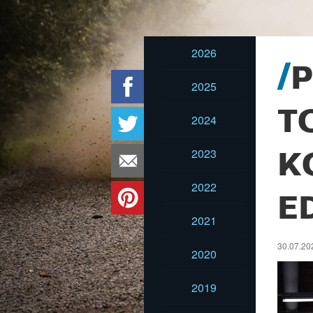
2026
P
2025
T
2024
2023
K
2022
E
2021
30.07.20
2020
2019