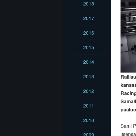
2018
2017
2016
2015
2014
2013
Ralliau
kanssa
2012
Racing
Samall
2011
pääluo
2010
Sami Pa
itsens
2009