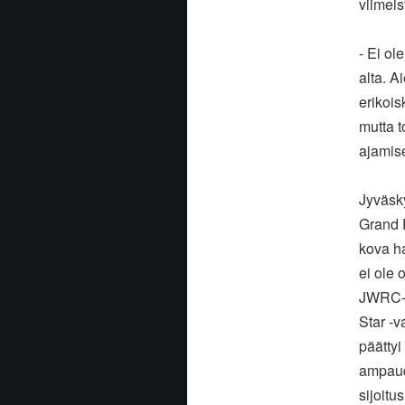
viimeist
- Ei ole
alta. 
erikois
mutta t
ajamise
Jyväsky
Grand 
kova ha
ei ole 
JWRC-l
Star -v
päättyi
ampaudu
sijoitu