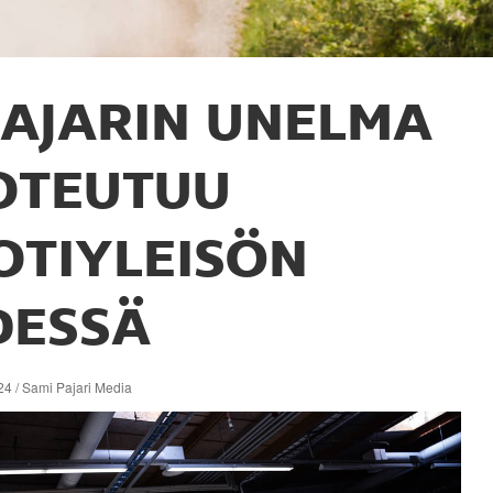
AJARIN UNELMA
OTEUTUU
OTIYLEISÖN
DESSÄ
24 / Sami Pajari Media