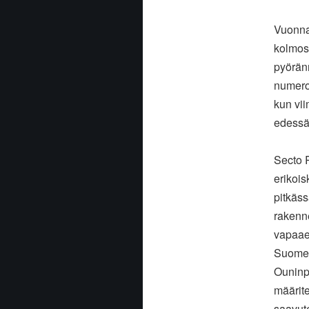
Vuonna
kolmosp
pyöränr
numero 
kun vi
edessä
Secto R
erikoi
pitkäs
rakenne
vapaaeh
Suomess
Ouninp
määrite
saavute