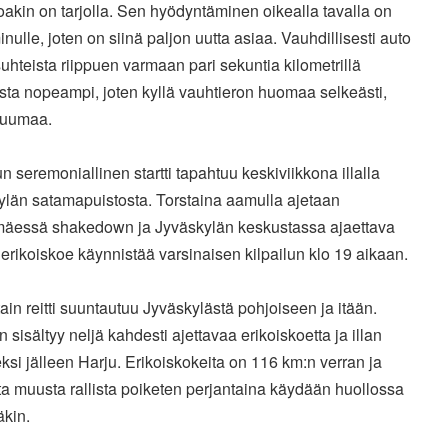
oakin on tarjolla. Sen hyödyntäminen oikealla tavalla on
inulle, joten on siinä paljon uutta asiaa. Vauhdillisesti auto
uhteista riippuen varmaan pari sekuntia kilometrillä
sta nopeampi, joten kyllä vauhtieron huomaa selkeästi,
 tuumaa.
un seremoniallinen startti tapahtuu keskiviikkona illalla
ylän satamapuistosta. Torstaina aamulla ajetaan
äessä shakedown ja Jyväskylän keskustassa ajaettava
erikoiskoe käynnistää varsinaisen kilpailun klo 19 aikaan.
ain reitti suuntautuu Jyväskylästä pohjoiseen ja itään.
 sisältyy neljä kahdesti ajettavaa erikoiskoetta ja illan
ksi jälleen Harju. Erikoiskokeita on 116 km:n verran ja
a muusta rallista poiketen perjantaina käydään huollossa
äkin.