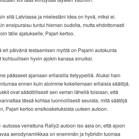
sin sitä Latviassa ja mielestäni idea on hyvä, miksi ei.
in ensipuraisu tuntui hieman oudolta, mutta ehdottomasti
oin tälle ajatukselle, Pajari kertoo.
ä eri päivänä testaamisen myötä on Pajarin autokunta
 kohtuullisen hyvin ajokin kanssa sinuiksi.
e päässeet ajamaan erilaisilla tietyypeillä. Aluksi hain
untumaa ennen kuin aloimme kokeilemaan erilaisia säätöjä.
skit ovat säädöllisesti sen verran lähellä toisiaan, että
annattaa tässä kohtaa luonnollisesti seurata, mitä säätöjä
on, Pajari kertoo ensikosketuksista uuteen autoon.
1-autossa verrattuna Rally2-autoon iso asia on, että ajoon
tavaa aerodynamiikkaa on enemmän ja hybridin tuomaa