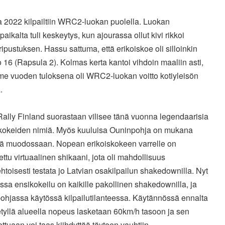
 2022 kilpailtiin WRC2-luokan puolella. Luokan
aikalta tuli keskeytys, kun ajourassa ollut kivi rikkoi
ipustuksen. Hassu sattuma, että erikoiskoe oli silloinkin
16 (Rapsula 2). Kolmas kerta kantoi vihdoin maaliin asti,
ime vuoden tuloksena oli WRC2-luokan voitto kotiyleisön
.
ally Finland suorastaan vilisee tänä vuonna legendaarisia
skokeiden nimiä. Myös kuuluisa Ouninpohja on mukana
sä muodossaan. Nopean erikoiskokeen varrelle on
ttu virtuaalinen shikaani, jota oli mahdollisuus
toisesti testata jo Latvian osakilpailun shakedownilla. Nyt
a ensikokeilu on kaikille pakollinen shakedownilla, ja
ohjassa käytössä kilpailutilanteessa. Käytännössä ennalta
tyllä alueella nopeus lasketaan 60km/h tasoon ja sen
ttuaan voi taas kiihdyttää täyteen vauhtiin.