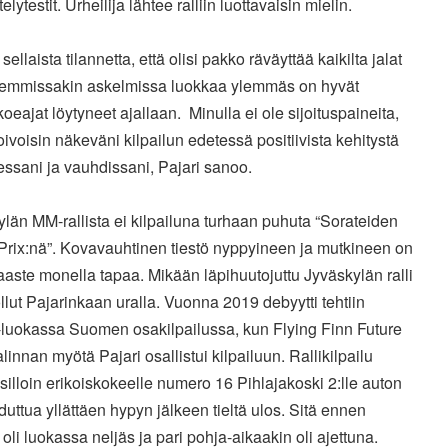
elytestit. Urheilija lähtee ralliin luottavaisin mielin.
 sellaista tilannetta, että olisi pakko räväyttää kaikilta jalat
Aiemmissakin askelmissa luokkaa ylemmäs on hyvät
koeajat löytyneet ajallaan. Minulla ei ole sijoituspaineita,
oivoisin näkeväni kilpailun edetessä positiivista kehitystä
ssani ja vauhdissani, Pajari sanoo.
län MM-rallista ei kilpailuna turhaan puhuta “Sorateiden
Prix:nä”. Kovavauhtinen tiestö nyppyineen ja mutkineen on
aste monella tapaa. Mikään läpihuutojuttu Jyväskylän ralli
ollut Pajarinkaan uralla. Vuonna 2019 debyytti tehtiin
uokassa Suomen osakilpailussa, kun Flying Finn Future
alinnan myötä Pajari osallistui kilpailuun. Rallikilpailu
 silloin erikoiskokeelle numero 16 Pihlajakoski 2:lle auton
ttua yllättäen hypyn jälkeen tieltä ulos. Sitä ennen
s oli luokassa neljäs ja pari pohja-aikaakin oli ajettuna.