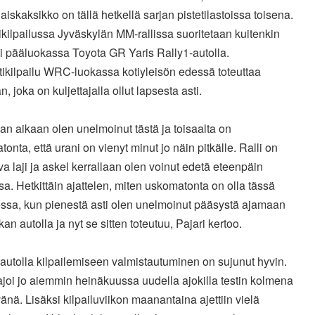
iskaksikko on tällä hetkellä sarjan pistetilastoissa toisena.
ikilpailussa Jyväskylän MM-rallissa suoritetaan kuitenkin
i pääluokassa Toyota GR Yaris Rally1-autolla.
ikilpailu WRC-luokassa kotiyleisön edessä toteuttaa
, joka on kuljettajalla ollut lapsesta asti.
n aikaan olen unelmoinut tästä ja toisaalta on
onta, että urani on vienyt minut jo näin pitkälle. Ralli on
a laji ja askel kerrallaan olen voinut edetä eteenpäin
a. Hetkittäin ajattelen, miten uskomatonta on olla tässä
essa, kun pienestä asti olen unelmoinut pääsystä ajamaan
an autolla ja nyt se sitten toteutuu, Pajari kertoo.
autolla kilpailemiseen valmistautuminen on sujunut hyvin.
ajoi jo aiemmin heinäkuussa uudella ajokilla testin kolmena
vänä. Lisäksi kilpailuviikon maanantaina ajettiin vielä