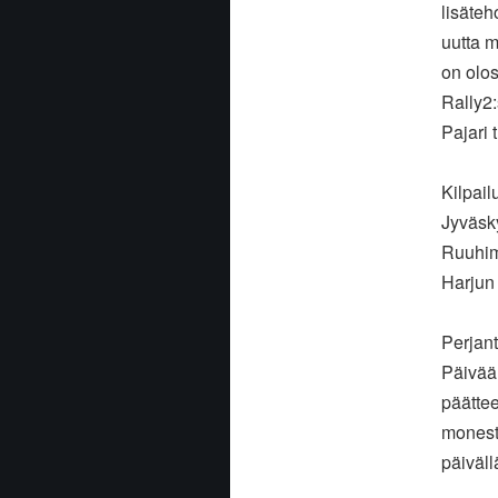
lisäteh
uutta m
on olos
Rally2:
Pajari
Kilpail
Jyväsk
Ruuhim
Harjun 
Perjant
Päivään
päättee
monest
päiväll