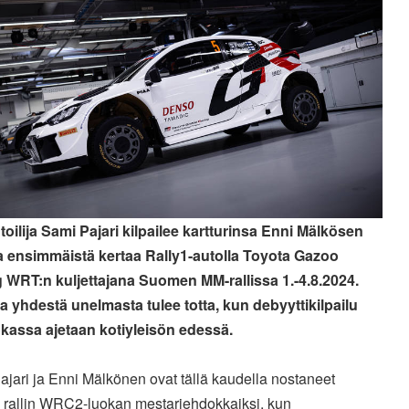
toilija Sami Pajari kilpailee kartturinsa Enni Mälkösen
 ensimmäistä kertaa Rally1-autolla Toyota Gazoo
 WRT:n kuljettajana Suomen MM-rallissa 1.-4.8.2024.
a yhdestä unelmasta tulee totta, kun debyyttikilpailu
kassa ajetaan kotiyleisön edessä.
jari ja Enni Mälkönen ovat tällä kaudella nostaneet
ä rallin WRC2-luokan mestariehdokkaiksi, kun