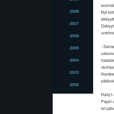
suomala
2008
Nyt kot
debyytt
2007
Debyytt
unelman
2006
- Samaa
2005
uskomat
2004
haastav
rauhass
2003
tilante
pääluok
2002
Rally1-
Pajari 
eri päi