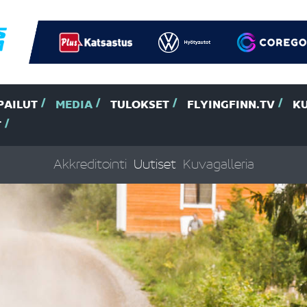
PAILUT
MEDIA
TULOKSET
FLYINGFINN.TV
K
T
Akkreditointi
Uutiset
Kuvagalleria