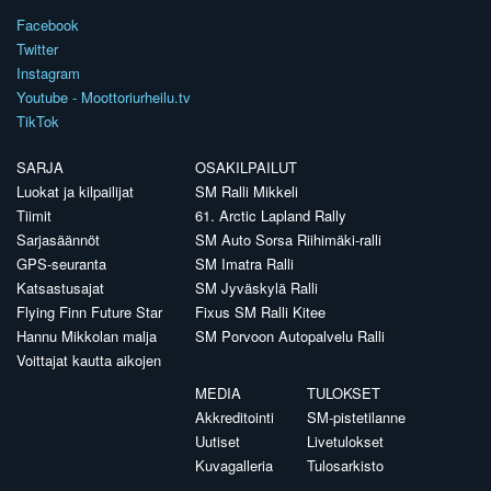
Facebook
Twitter
Instagram
Youtube - Moottoriurheilu.tv
TikTok
SARJA
OSAKILPAILUT
Luokat ja kilpailijat
SM Ralli Mikkeli
Tiimit
61. Arctic Lapland Rally
Sarjasäännöt
SM Auto Sorsa Riihimäki-ralli
GPS-seuranta
SM Imatra Ralli
Katsastusajat
SM Jyväskylä Ralli
Flying Finn Future Star
Fixus SM Ralli Kitee
Hannu Mikkolan malja
SM Porvoon Autopalvelu Ralli
Voittajat kautta aikojen
MEDIA
TULOKSET
Akkreditointi
SM-pistetilanne
Uutiset
Livetulokset
Kuvagalleria
Tulosarkisto