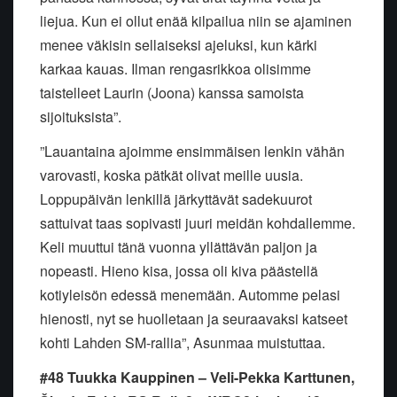
liejua. Kun ei ollut enää kilpailua niin se ajaminen
menee väkisin sellaiseksi ajeluksi, kun kärki
karkaa kauas. Ilman rengasrikkoa olisimme
taistelleet Laurin (Joona) kanssa samoista
sijoituksista”.
”Lauantaina ajoimme ensimmäisen lenkin vähän
varovasti, koska pätkät olivat meille uusia.
Loppupäivän lenkillä järkyttävät sadekuurot
sattuivat taas sopivasti juuri meidän kohdallemme.
Keli muuttui tänä vuonna yllättävän paljon ja
nopeasti. Hieno kisa, jossa oli kiva päästellä
kotiyleisön edessä menemään. Automme pelasi
hienosti, nyt se huolletaan ja seuraavaksi katseet
kohti Lahden SM-rallia”, Asunmaa muistuttaa.
#48 Tuukka Kauppinen – Veli-Pekka Karttunen,