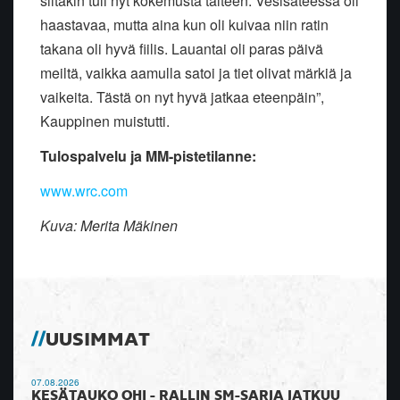
siitäkin tuli nyt kokemusta talteen. Vesisateessa oli
haastavaa, mutta aina kun oli kuivaa niin ratin
takana oli hyvä fiilis. Lauantai oli paras päivä
meiltä, vaikka aamulla satoi ja tiet olivat märkiä ja
vaikeita. Tästä on nyt hyvä jatkaa eteenpäin”,
Kauppinen muistutti.
Tulospalvelu ja MM-pistetilanne:
www.wrc.com
Kuva: Merita Mäkinen
UUSIMMAT
07.08.2026
KESÄTAUKO OHI - RALLIN SM-SARJA JATKUU