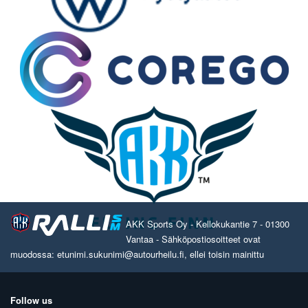
AKK Sports Oy - Kellokukantie 7 - 01300
Vantaa - Sähköpostiosoitteet ovat
muodossa: etunimi.sukunimi@autourheilu.fi, ellei toisin mainittu
Follow us