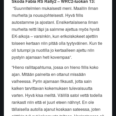
Škoda Fabia RS Rally2 – WRC2-luokan 13:
”Suunnitelmien mukaisesti meni. Maaliin ilman
murheita ja nousujohteisesti. Hyvä fiilis
autostamme ja ajostani. Ensikertalaisena ilman
murheita reitti läpi ja saimme ajettua myös hyviä
EK-aikoja – varsinkin, kun erikoiskokeet ajettiin
toiseen kertaan niin pitää olla tyytyväinen. Kun tie
oli tutumpi ja nuotilla jo kertaalleen ajettu niin
pystyin ajamaan heti kovempaa”.
”Hieno rallitapahtuma, jossa on hieno fiilis koko
ajan. Mitään paineita en ottanut missään
vaiheessa. Pyrin ajamaan fiksusti, jotta sain
kaiken tarvittavan kokemuksen tulevaisuutta
varten. Hyvä kisa meiltä. Välillä satoi vettä todella
rankasti niin että ei juuri eteen nähnyt. En ole
tällaisella autolla ajanut koskaan sateessa, joten