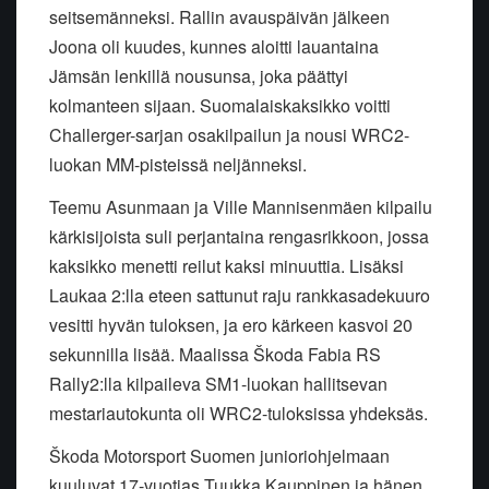
seitsemänneksi. Rallin avauspäivän jälkeen
Joona oli kuudes, kunnes aloitti lauantaina
Jämsän lenkillä nousunsa, joka päättyi
kolmanteen sijaan. Suomalaiskaksikko voitti
Challerger-sarjan osakilpailun ja nousi WRC2-
luokan MM-pisteissä neljänneksi.
Teemu Asunmaan ja Ville Mannisenmäen kilpailu
kärkisijoista suli perjantaina rengasrikkoon, jossa
kaksikko menetti reilut kaksi minuuttia. Lisäksi
Laukaa 2:lla eteen sattunut raju rankkasadekuuro
vesitti hyvän tuloksen, ja ero kärkeen kasvoi 20
sekunnilla lisää. Maalissa Škoda Fabia RS
Rally2:lla kilpaileva SM1-luokan hallitsevan
mestariautokunta oli WRC2-tuloksissa yhdeksäs.
Škoda Motorsport Suomen junioriohjelmaan
kuuluvat 17-vuotias Tuukka Kauppinen ja hänen