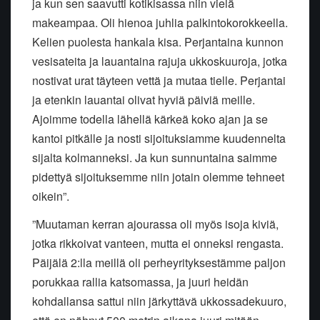
ja kun sen saavutti kotikisassa niin vielä
makeampaa. Oli hienoa juhlia palkintokorokkeella.
Kelien puolesta hankala kisa. Perjantaina kunnon
vesisateita ja lauantaina rajuja ukkoskuuroja, jotka
nostivat urat täyteen vettä ja mutaa tielle. Perjantai
ja etenkin lauantai olivat hyviä päiviä meille.
Ajoimme todella lähellä kärkeä koko ajan ja se
kantoi pitkälle ja nosti sijoituksiamme kuudennelta
sijalta kolmanneksi. Ja kun sunnuntaina saimme
pidettyä sijoituksemme niin jotain olemme tehneet
oikein”.
”Muutaman kerran ajourassa oli myös isoja kiviä,
jotka rikkoivat vanteen, mutta ei onneksi rengasta.
Päijälä 2:lla meillä oli perheyrityksestämme paljon
porukkaa rallia katsomassa, ja juuri heidän
kohdallansa sattui niin järkyttävä ukkossadekuuro,