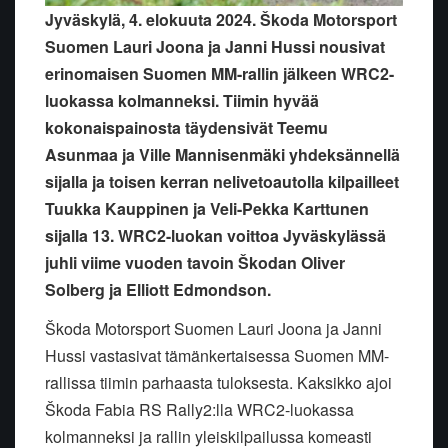
Jyväskylä, 4. elokuuta 2024. Škoda Motorsport
Suomen Lauri Joona ja Janni Hussi nousivat
erinomaisen Suomen MM-rallin jälkeen WRC2-
luokassa kolmanneksi. Tiimin hyvää
kokonaispainosta täydensivät Teemu
Asunmaa ja Ville Mannisenmäki yhdeksännellä
sijalla ja toisen kerran nelivetoautolla kilpailleet
Tuukka Kauppinen ja Veli-Pekka Karttunen
sijalla 13. WRC2-luokan voittoa Jyväskylässä
juhli viime vuoden tavoin Škodan Oliver
Solberg ja Elliott Edmondson.
Škoda Motorsport Suomen Lauri Joona ja Janni
Hussi vastasivat tämänkertaisessa Suomen MM-
rallissa tiimin parhaasta tuloksesta. Kaksikko ajoi
Škoda Fabia RS Rally2:lla WRC2-luokassa
kolmanneksi ja rallin yleiskilpailussa komeasti