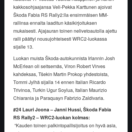
kakkosohjaajansa Veli-Pekka Karttunen ajoivat
Škoda Fabia RS Rally2:lla ensimmäisen MM-
rallinsa ennalta laaditun käsikirjoituksen
mukaisesti. Ajajauran toinen nelivetoautolla ajettu
ralli päättyi nousujohteisesti WRC2-luokassa
sijalle 13.
Luokan muista Škoda-autokunnista Irlannin Josh
McErlean oli seitsemäs, Viron Robert Virves
kahdeksas, Tšekin Martin Prokop yhdestoista,
Tommi Jylhä sijalla 14 ennen Italian Ricardo
Trivinoa, Turkin Ugur Soylua, Italian Maurizio
Chiarania ja Paraquayn Fabrizio Zaldivaria.
#24 Lauri Joona – Janni Hussi, Škoda Fabia
RS Rally2 – WRC2-luokan kolmas:
”Kauden toinen palkintopallisijoitus on hyvä asia,