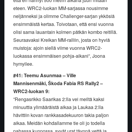
että en nähnyt 500 metrin aikana juuri mitään
eteen. WRC2-luokan MM-sarjassa nousimme
neljänneksi ja olimme Challenger-sarjan ykkösiä
ensimmäistä kertaa. Toivotaan, että ensi vuonna
olisi sama lauantain kolmen pätkän kombo reitillä.
Seuraavaksi Kreikan MM-ralliin, josta on hyviä
muistoja: ajoin siellä viime vuonna WRC2-
luokassa ensimmäisen pohja-aikani”, Joona
hymyilee.
#41: Teemu Asunmaa – Ville
Mannisenmäki,
Škoda Fabia RS Rally2 –
WRC2-luokan 9:
”Rengasrikko Saarikas 2:lla vei meiltä kaksi
minuuttia ylimääräistä aikaa ja Laukaa 2:lla
hävittiin kovan rankkasadekuuron takia paljon
aikaa. Meidän kohdallamme tie oli jo todella
pahassa kunnossa, syvät urat täynnä vettä ja