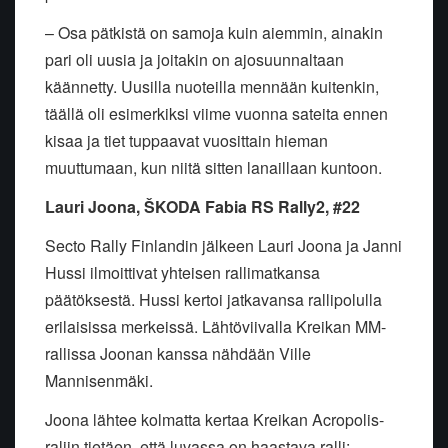
– Osa pätkistä on samoja kuin aiemmin, ainakin
pari oli uusia ja joitakin on ajosuunnaltaan
käännetty. Uusilla nuoteilla mennään kuitenkin,
täällä oli esimerkiksi viime vuonna sateita ennen
kisaa ja tiet tuppaavat vuosittain hieman
muuttumaan, kun niitä sitten lanaillaan kuntoon.
Lauri Joona, ŠKODA Fabia RS Rally2, #22
Secto Rally Finlandin jälkeen Lauri Joona ja Janni
Hussi ilmoittivat yhteisen rallimatkansa
päätöksestä. Hussi kertoi jatkavansa rallipolulla
erilaisissa merkeissä. Lähtöviivalla Kreikan MM-
rallissa Joonan kanssa nähdään Ville
Mannisenmäki.
Joona lähtee kolmatta kertaa Kreikan Acropolis-
raliin tietäen, että luvassa on haastava ralli: