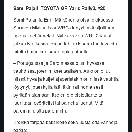
Sami Pajari, TOYOTA GR Yaris Rally2, #20
Sami Pajari ja Enni Mälkönen ajoivat elokuussa
Suomen MM-rallissa WRC-debyyttinsä sijoittuen
upeasti neljänneksi. Nyt kaksikon WRC2-kausi
jatkuu Kreikassa. Pajari lähtee kisaan luottavaisin
mielin ilman sen suurempia paineita:
– Portugalissa ja Sardiniassa oltiin hyvässä
vauhdissa, joten miksei täälläkin. Auto on ollut
niissä hyvä ja kuljettajaparistakin on niissä vauhtia
löytynyt, joten kyllä täälläkin rallinomaisesti
pyritään ajamaan. Itse en ole pistetilanteita
juurikaan pyöritellyt tai paineita luonut. Mitä
paremmin, sitä paremmin.
Kreikka tarjoaa kaksikolle sekä uusia että vanhoja
pätkiä: