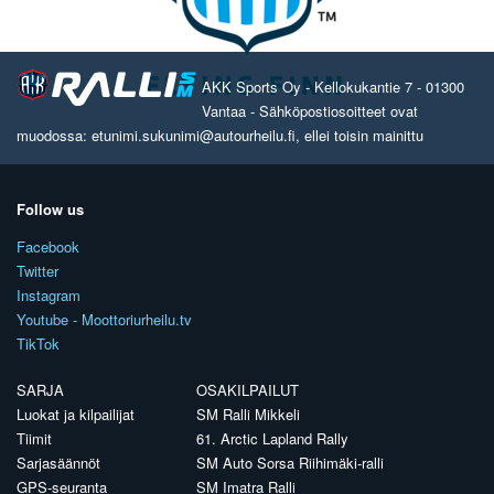
AKK Sports Oy - Kellokukantie 7 - 01300
Vantaa - Sähköpostiosoitteet ovat
muodossa: etunimi.sukunimi@autourheilu.fi, ellei toisin mainittu
Follow us
Facebook
Twitter
Instagram
Youtube - Moottoriurheilu.tv
TikTok
SARJA
OSAKILPAILUT
Luokat ja kilpailijat
SM Ralli Mikkeli
Tiimit
61. Arctic Lapland Rally
Sarjasäännöt
SM Auto Sorsa Riihimäki-ralli
GPS-seuranta
SM Imatra Ralli