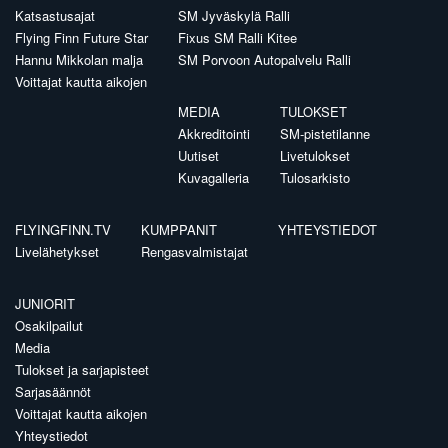
Katsastusajat
SM Jyväskylä Ralli
Flying Finn Future Star
Fixus SM Ralli Kitee
Hannu Mikkolan malja
SM Porvoon Autopalvelu Ralli
Voittajat kautta aikojen
MEDIA
TULOKSET
Akkreditointi
SM-pistetilanne
Uutiset
Livetulokset
Kuvagalleria
Tulosarkisto
FLYINGFINN.TV
KUMPPANIT
YHTEYSTIEDOT
Livelähetykset
Rengasvalmistajat
JUNIORIT
Osakilpailut
Media
Tulokset ja sarjapisteet
Sarjasäännöt
Voittajat kautta aikojen
Yhteystiedot