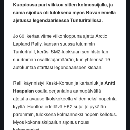
Kuopiossa pari viikkoa sitten kolmossijalla, ja
sama sijoitus oli tuloksena myös Rovaniemellä
ajetussa legendaarisessa Tunturirallissa.
Jo 60. kertaa viime viikonloppuna ajettu Arctic
Lapland Rally, kansan suussa tutummin
Tunturiralli, keräsi SM2-luokkaan sen historian
suurimman osallistujamäärän, kun yhteensä 19
autokuntaa starttasi legendaariseen kisaan.
Ralli käynnistyi Keski-Korsun ja kartanlukija
Antti
Haapalan
osalta perjantaina aamupäivällä
ajetulla avauserikoiskokeella viidenneksi nopeinta
kyytiä. Huoltoa edeltävä EK2 sujui jo pykälän
paremmin, tuloksena kolmanneksi nopein kellotus.
Myös kokonaiskilpailun sijoitus nousi
kolmanneksi.