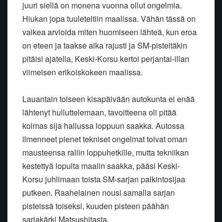
juuri siellä on monena vuonna ollut ongelmia.
Hiukan jopa tuuleteltiin maalissa. Vähän tässä on
vaikea arvioida miten huomiseen lähteä, kun eroa
on eteen ja taakse aika rajusti ja SM-pisteitäkin
pitäisi ajatella, Keski-Korsu kertoi perjantai-illan
viimeisen erikoiskokeen maalissa.
Lauantain toiseen kisapäivään autokunta ei enää
lähtenyt hulluttelemaan, tavoitteena oli pitää
kolmas sija hallussa loppuun saakka. Autossa
ilmenneet pienet tekniset ongelmat toivat oman
mausteensa rallin loppuhetkille, mutta tekniikan
kestettyä lopulta maalin saakka, pääsi Keski-
Korsu juhlimaan toista SM-sarjan palkintosijaa
putkeen. Raahelainen nousi samalla sarjan
pisteissä toiseksi, kuuden pisteen päähän
sarjakärki Matsushitasta.