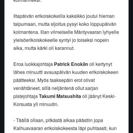
Iltapäivän erikoiskokeilla kaksikko joutui hieman
taipumaan, mutta sijoitus pysyi koko loppupäivän
kolmantena. Illan viimeiselle Mäntyvaaran lyhyelle
yleisöerikoiskokeelle syntyi jo toiseksi nopein
aika, mutta kärki oli karannut.
Eroa luokkajohtaja
Patrick Enokiin
oli kertynyt
lähes minuutti avauspäivän kuuden erikoiskokeen
päätteeksi. Myös taaksepäin erot olivat
venähtäneet, sillä neljäntenä ollut sarjan
pistejohtaja
Takumi Matsushita
oli jäänyt Keski-
Korsusta yli minuutin.
- Täällä ollaan, pitkästä aikaa päästiin jopa
Kaihuavaaran erikoiskokeesta läpi puhtaasti, kun