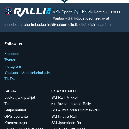
AKK Sports Oy - Kellokukantie 7 - 01300
Vantaa - Sähköpostiosoitteet ovat
muodossa: etunimi.sukunimi@autourheilu.fi, ellei toisin mainittu
Follow us
Facebook
Twitter
Instagram
Youtube - Moottoriurheilu.tv
TikTok
SARJA
OSAKILPAILUT
Luokat ja kilpailijat
SM Ralli Mikkeli
Tiimit
61. Arctic Lapland Rally
Sarjasäännöt
SM Auto Sorsa Riihimäki-ralli
GPS-seuranta
SM Imatra Ralli
Katsastusajat
SM Jyväskylä Ralli
Flying Finn Future Star
Fixus SM Ralli Kitee