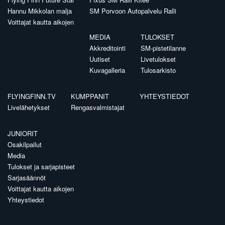
Hannu Mikkolan malja
SM Porvoon Autopalvelu Ralli
Voittajat kautta aikojen
MEDIA
TULOKSET
Akkreditointi
SM-pistetilanne
Uutiset
Livetulokset
Kuvagalleria
Tulosarkisto
FLYINGFINN.TV
KUMPPANIT
YHTEYSTIEDOT
Livelähetykset
Rengasvalmistajat
JUNIORIT
Osakilpailut
Media
Tulokset ja sarjapisteet
Sarjasäännöt
Voittajat kautta aikojen
Yhteystiedot