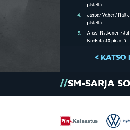
pistettä
4.
Jaspar Vaher / Rait 
pistettä
5.
Anssi Rytkönen / Juh
Koskela 40 pistettä
< KATSO 
SM-SARJA S