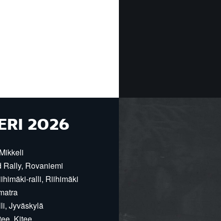
ERI 2026
Mikkeli
d Rally, Rovaniemi
himäki-ralli, Riihimäki
matra
i, Jyväskylä
ee, Kitee