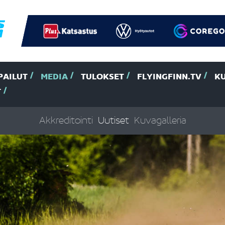
PAILUT
MEDIA
TULOKSET
FLYINGFINN.TV
K
T
Akkreditointi
Uutiset
Kuvagalleria