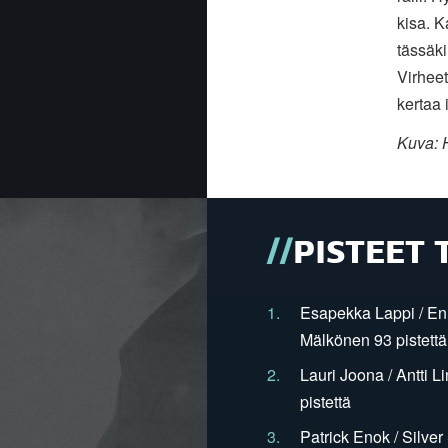
kisa. K
tässäki
Virheet
kertaa 
Kuva:
PISTEET 
1.
Esapekka Lappi / En
Mälkönen 93 pistettä
2.
Lauri Joona / Antti L
pistettä
3.
Patrick Enok / Silve