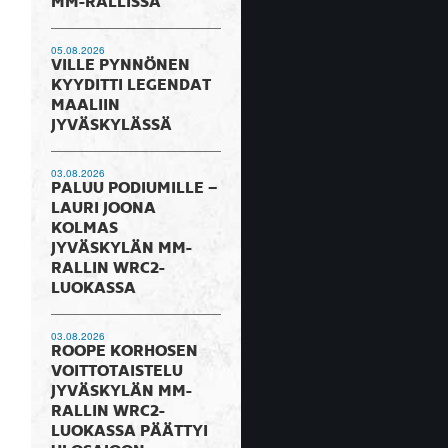
MM-RALLISSA
05.08.2026
VILLE PYNNÖNEN
KYYDITTI LEGENDAT
MAALIIN
JYVÄSKYLÄSSÄ
03.08.2026
PALUU PODIUMILLE –
LAURI JOONA
KOLMAS
JYVÄSKYLÄN MM-
RALLIN WRC2-
LUOKASSA
03.08.2026
ROOPE KORHOSEN
VOITTOTAISTELU
JYVÄSKYLÄN MM-
RALLIN WRC2-
LUOKASSA PÄÄTTYI