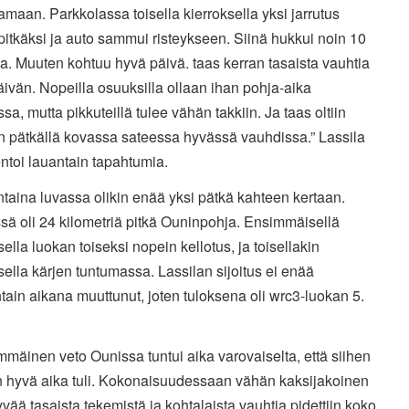
amaan. Parkkolassa toisella kierroksella yksi jarrutus
itkäksi ja auto sammui risteykseen. Siinä hukkui noin 10
a. Muuten kohtuu hyvä päivä. taas kerran tasaista vauhtia
ivän. Nopeilla osuuksilla ollaan ihan pohja-aika
sa, mutta pikkuteillä tulee vähän takkiin. Ja taas oltiin
n pätkällä kovassa sateessa hyvässä vauhdissa.” Lassila
toi lauantain tapahtumia.
aina luvassa olikin enää yksi pätkä kahteen kertaan.
sä oli 24 kilometriä pitkä Ouninpohja. Ensimmäisellä
sella luokan toiseksi nopein kellotus, ja toisellakin
sella kärjen tuntumassa. Lassilan sijoitus ei enää
ain aikana muuttunut, joten tuloksena oli wrc3-luokan 5.
mmäinen veto Ounissa tuntui aika varovaiselta, että siihen
 hyvä aika tuli. Kokonaisuudessaan vähän kaksijakoinen
Hyvää tasaista tekemistä ja kohtalaista vauhtia pidettiin koko