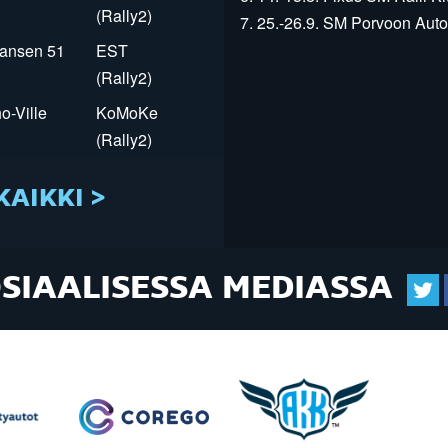
(Rally2)
7. 25.-26.9. SM Porvoon Autop
Jansen 51
EST
(Rally2)
o-Ville
KoMoKe
(Rally2)
KAIKKI >
OSIAALISESSA MEDIASSA