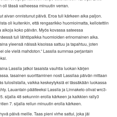
 oli tässä vaiheessa minuutin verran.
llut aivan onnistunut päivä. Eroa tuli kärkeen aika paljon.
vista oli kuitenkin, että rengasrikko huomioimatta, kellotettiin
ia aikoja koko päivän. Myös kovassa sateessa
äessä tuli lähtöpaikka huomioiden erinomainen aika.
ina yleensä näissä kisoissa sattuu ja tapahtuu, joten
 ei ole vielä mahdoton.” Lassila summaa perjantain
ksi.
ina Lassila jatkoi tasaista vauhtia luokan kärjen
ssa. tasainen suorittaminen nosti Lassilaa päivän mittaan
 tuloslistalla, vaikka keskeytyksiä ei tässäkään luokassa
ähty. Lauantain päätteeksi Lassila ja Linnaketo olivat wrc3-
5. sijalla 48 sekunnin erolla kärkeen ja kaikkien rally3
tien 7. sijalla reilun minuutin erolla kärkeen.
 hyvä päivä meille. Taas pieni virhe sattui, joka jäi