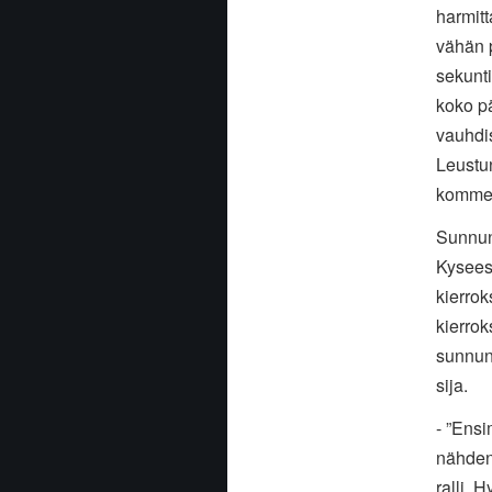
harmitt
vähän p
sekunti
koko pä
vauhdis
Leustu
kommen
Sunnunt
Kysees
kierrok
kierrok
sunnunt
sija.
- ”Ensi
nähden
ralli. 