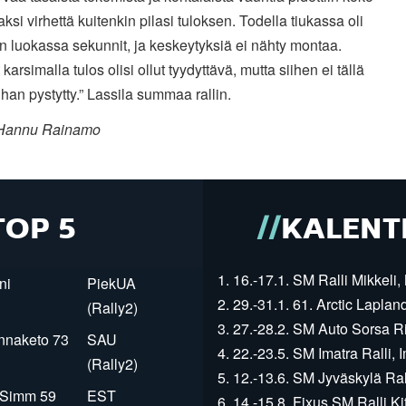
aksi virhettä kuitenkin pilasi tuloksen. Todella tiukassa oli
n luokassa sekunnit, ja keskeytyksiä ei nähty montaa.
 karsimalla tulos olisi ollut tyydyttävä, mutta siihen ei tällä
ihan pystytty.” Lassila summaa rallin.
 Hannu Rainamo
TOP 5
KALENT
1. 16.-17.1. SM Ralli Mikkeli, 
ni
PiekUA
2. 29.-31.1. 61. Arctic Laplan
(Rally2)
3. 27.-28.2. SM Auto Sorsa Rii
innaketo 73
SAU
4. 22.-23.5. SM Imatra Ralli, I
(Rally2)
5. 12.-13.6. SM Jyväskylä Rall
r Simm 59
EST
6. 14.-15.8. Fixus SM Ralli Kit