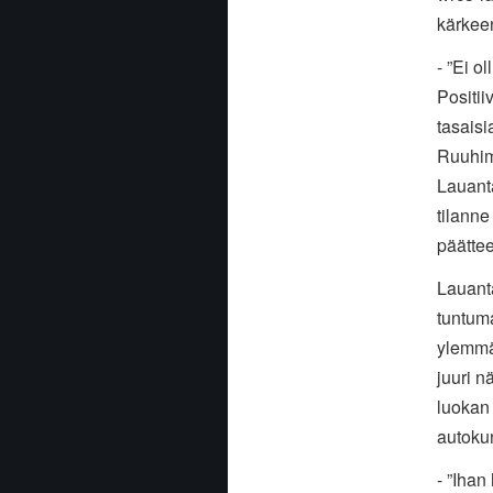
kärkeen
- ”Ei o
Positii
tasais
Ruuhim
Lauanta
tilanne
päättee
Lauanta
tuntuma
ylemmäs
juuri n
luokan 
autokun
- ”Ihan