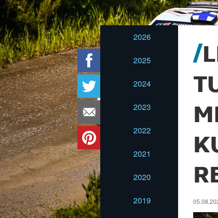
2026
L
2025
T
2024
2023
M
2022
K
2021
R
2020
2019
05.08.202