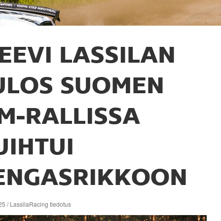
EEVI LASSILAN
ULOS SUOMEN
M-RALLISSA
UIHTUI
ENGASRIKKOON
5 / LassilaRacing tiedotus