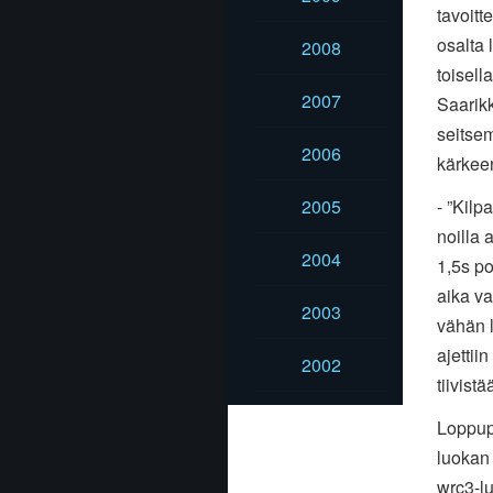
tavoitt
osalta 
2008
toisell
2007
Saarikk
seitsem
2006
kärkeen
2005
- ”Kilp
noilla 
2004
1,5s po
aika va
2003
vähän li
ajettii
2002
tiivist
Loppupä
luokan 
wrc3-lu