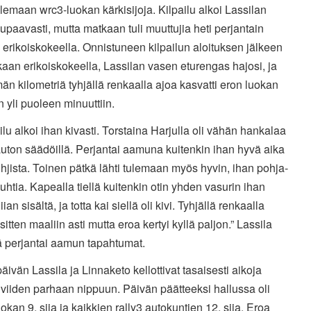
elemaan wrc3-luokan kärkisijoja. Kilpailu alkoi Lassilan
lupaavasti, mutta matkaan tuli muuttujia heti perjantain
a erikoiskokeella. Onnistuneen kilpailun aloituksen jälkeen
aan erikoiskokeella, Lassilan vasen eturengas hajosi, ja
än kilometriä tyhjällä renkaalla ajoa kasvatti eron luokan
 yli puoleen minuuttiin.
ailu alkoi ihan kivasti. Torstaina Harjulla oli vähän hankalaa
auton säädöillä. Perjantai aamuna kuitenkin ihan hyvä aika
hjista. Toinen pätkä lähti tulemaan myös hyvin, ihan pohja-
uhtia. Kapealla tiellä kuitenkin otin yhden vasurin ihan
ian sisältä, ja totta kai siellä oli kivi. Tyhjällä renkaalla
n sitten maaliin asti mutta eroa kertyi kyllä paljon.” Lassila
ää perjantai aamun tapahtumat.
ivän Lassila ja Linnaketo kellottivat tasaisesti aikoja
viiden parhaan nippuun. Päivän päätteeksi hallussa oli
okan 9. sija ja kaikkien rally3 autokuntien 12. sija. Eroa