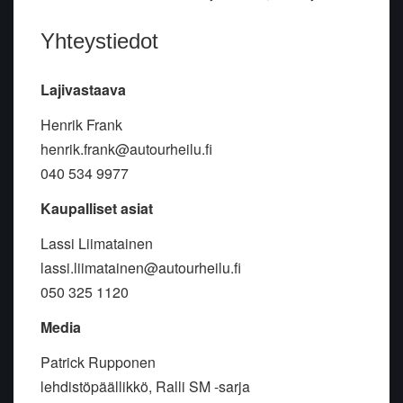
Yhteystiedot
Lajivastaava
Henrik Frank
henrik.frank@autourheilu.fi
040 534 9977
Kaupalliset asiat
Lassi Liimatainen
lassi.liimatainen@autourheilu.fi
050 325 1120
Media
Patrick Rupponen
lehdistöpäällikkö, Ralli SM -sarja