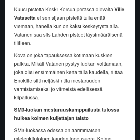
Kuusi pistettä Keski-Korsua perässä olevalta
Ville
Vataselta
ei sen sijaan pisteitä tulla enää
viemään, hänellä kun on kaksi keskeytystä alla.
Vatanen saa siis Lahden pisteet täysimääräisenä
tililleen.
Kova on joka tapauksessa kotimaan kuskien
paikka. Mikäli Vatanen pystyy luokan voittamaan,
joka olisi ensimmäinen kerta tällä kaudella, riittää
Enokille silti neljäskin tila mestaruuden
varmistamiseksi jo viimeistä edellisessä
kilpailussa.
SM3-luokan mestaruuskamppailusta tulossa
huikea kolmen kuljettajan taisto
SM3-luokassa edessä on äärimmäisen
mielenkiintoinen kauden loppusuora. Kolme