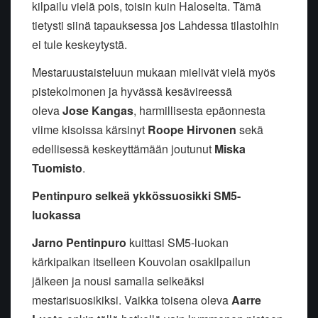
kilpailu vielä pois, toisin kuin Haloselta. Tämä
tietysti siinä tapauksessa jos Lahdessa tilastoihin
ei tule keskeytystä.
Mestaruustaisteluun mukaan mielivät vielä myös
pistekolmonen ja hyvässä kesävireessä
oleva
Jose Kangas
, harmillisesta epäonnesta
viime kisoissa kärsinyt
Roope Hirvonen
sekä
edellisessä keskeyttämään joutunut
Miska
Tuomisto
.
Pentinpuro selkeä ykkössuosikki SM5-
luokassa
Jarno Pentinpuro
kuittasi SM5-luokan
kärkipaikan itselleen Kouvolan osakilpailun
jälkeen ja nousi samalla selkeäksi
mestarisuosikiksi. Vaikka toisena oleva
Aarre