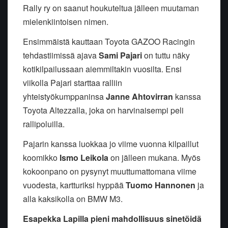
Rally ry on saanut houkuteltua jälleen muutaman
mielenkiintoisen nimen.
Ensimmäistä kauttaan Toyota GAZOO Racingin
tehdastiimissä ajava
Sami Pajari
on tuttu näky
kotikilpailussaan aiemmiltakin vuosilta. Ensi
viikolla Pajari starttaa ralliin
yhteistyökumppaninsa
Janne Ahtovirran
kanssa
Toyota Altezzalla, joka on harvinaisempi peli
rallipoluilla.
Pajarin kanssa luokkaa jo viime vuonna kilpaillut
koomikko
Ismo Leikola
on jälleen mukana. Myös
kokoonpano on pysynyt muuttumattomana viime
vuodesta, kartturiksi hyppää
Tuomo Hannonen
ja
alla kaksikolla on BMW M3.
Esapekka Lapilla pieni mahdollisuus sinetöidä