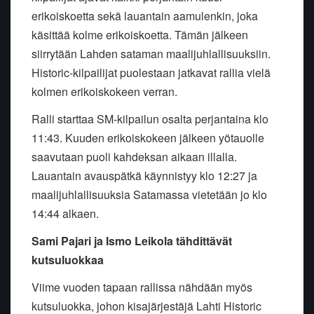
erikoiskoetta sekä lauantain aamulenkin, joka
käsittää kolme erikoiskoetta. Tämän jälkeen
siirrytään Lahden sataman maalijuhlallisuuksiin.
Historic-kilpailijat puolestaan jatkavat rallia vielä
kolmen erikoiskokeen verran.
Ralli starttaa SM-kilpailun osalta perjantaina klo
11:43. Kuuden erikoiskokeen jälkeen yötauolle
saavutaan puoli kahdeksan aikaan illalla.
Lauantain avauspätkä käynnistyy klo 12:27 ja
maalijuhlallisuuksia Satamassa vietetään jo klo
14:44 alkaen.
Sami Pajari ja Ismo Leikola tähdittävät
kutsuluokkaa
Viime vuoden tapaan rallissa nähdään myös
kutsuluokka, johon kisajärjestäjä Lahti Historic