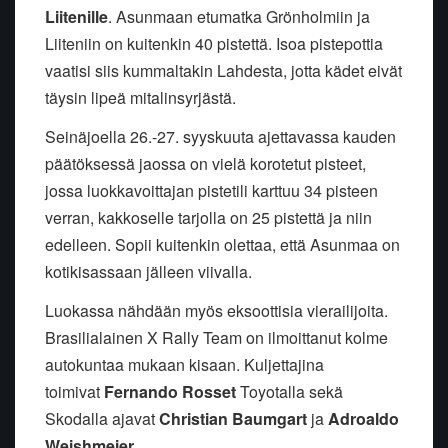
Liitenille
. Asunmaan etumatka Grönholmiin ja
Liiteniin on kuitenkin 40 pistettä. Isoa pistepottia
vaatisi siis kummaltakin Lahdesta, jotta kädet eivät
täysin lipeä mitalinsyrjästä.
Seinäjoella 26.-27. syyskuuta ajettavassa kauden
päätöksessä jaossa on vielä korotetut pisteet,
jossa luokkavoittajan pistetili karttuu 34 pisteen
verran, kakkoselle tarjolla on 25 pistettä ja niin
edelleen. Sopii kuitenkin olettaa, että Asunmaa on
kotikisassaan jälleen viivalla.
Luokassa nähdään myös eksoottisia vierailijoita.
Brasilialainen X Rally Team on ilmoittanut kolme
autokuntaa mukaan kisaan. Kuljettajina
toimivat
Fernando Rosset
Toyotalla sekä
Skodalla ajavat
Christian Baumgart
ja
Adroaldo
Weishmeier
.