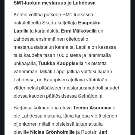
SM1-luokan mestaruus jo Lahdessa
Kolme voittoa putkeen SM1-luokassa
nakutelleella Skoda-kuljettaja
Esapekka
Lapilla
ja kartanlukija
Enni Mälkösellä
on
Lahdessa ensimmäinen ottelupallo
mestaruustaistelun kannalta. Lapilla on kasassa
tältä kaudelta tasan 100 pistettä ja lähimmällä
uhkaajalla,
Tuukka Kauppisella
18 pistettä
vähemmän. Mikäli Lappi jatkaa voittokulkuaan
Lahdessa, on Kauppisen ajettava vähintään
viidenneksi pitääkseen mestaruusmahdollisuudet
elossa kauden päätöskisassa Seinäjoella.
Sarjassa kolmantena oleva
Teemu Asunmaa
ei
ole Lahdessa mukana, tämä tarjoaa vielä pienen
oljenkorren mitaliin pisteissä takamatkalla
oleville
Niclas Grönholmille
ja Ruotsin
Jari