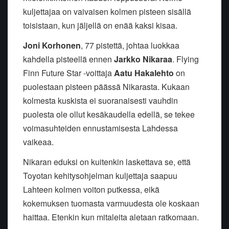
kuljettajaa on vaivaisen kolmen pisteen sisällä
toisistaan, kun jäljellä on enää kaksi kisaa.
Joni Korhonen
, 77 pistettä, johtaa luokkaa
kahdella pisteellä ennen
Jarkko Nikaraa
. Flying
Finn Future Star -voittaja
Aatu Hakalehto
on
puolestaan pisteen päässä Nikarasta. Kukaan
kolmesta kuskista ei suoranaisesti vauhdin
puolesta ole ollut kesäkaudella edellä, se tekee
voimasuhteiden ennustamisesta Lahdessa
vaikeaa.
Nikaran eduksi on kuitenkin laskettava se, että
Toyotan kehitysohjelman kuljettaja saapuu
Lahteen kolmen voiton putkessa, eikä
kokemuksen tuomasta varmuudesta ole koskaan
haittaa. Etenkin kun mitaleita aletaan ratkomaan.