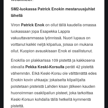
SM2-luokassa Patrick Enokin mestaruusjuhlat
lähellä
Viron
Patrick Enok
on ollut tällä kaudella omassa
luokassaan jopa Esapekka Lappia
vakuuttavammassa lyönnissä. Nuori lupaus on
voittanut kaikki neljä kilpailua, joissa on mukana
ollut. Kuopion avauskisaan Enok ei osallistunut.
Enokilla on plakkarissa 109 pistettä ja kakkosena
olevalla
Pekka Keski-Korsulla
peräti 42 pistettä
vähemmän. Eikä Keski-Korsu ole välttämättä edes
Enokin kovin uhkaaja: jokaiselta kilpailijalta
poistetaan pisteistä Lahden kisan jälkeen kauden
huonoimman osakilpailun pisteet, joka tarkoittaa
Keski-Korsun kohdalla tällä hetkellä kymmentä
pistettä.