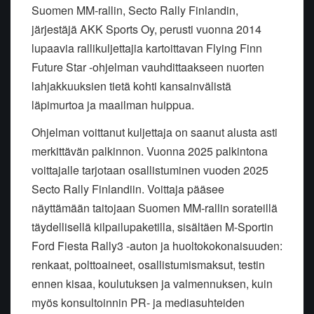
Suomen MM-rallin, Secto Rally Finlandin,
järjestäjä AKK Sports Oy, perusti vuonna 2014
lupaavia rallikuljettajia kartoittavan Flying Finn
Future Star -ohjelman vauhdittaakseen nuorten
lahjakkuuksien tietä kohti kansainvälistä
läpimurtoa ja maailman huippua.
Ohjelman voittanut kuljettaja on saanut alusta asti
merkittävän palkinnon. Vuonna 2025 palkintona
voittajalle tarjotaan osallistuminen vuoden 2025
Secto Rally Finlandiin. Voittaja pääsee
näyttämään taitojaan Suomen MM-rallin sorateillä
täydellisellä kilpailupaketilla, sisältäen M-Sportin
Ford Fiesta Rally3 -auton ja huoltokokonaisuuden:
renkaat, polttoaineet, osallistumismaksut, testin
ennen kisaa, koulutuksen ja valmennuksen, kuin
myös konsultoinnin PR- ja mediasuhteiden