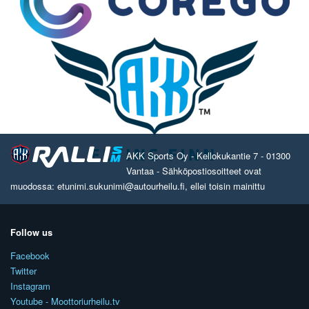
AKK Sports Oy - Kellokukantie 7 - 01300
Vantaa - Sähköpostiosoitteet ovat
muodossa: etunimi.sukunimi@autourheilu.fi, ellei toisin mainittu
Follow us
Facebook
Twitter
Instagram
Youtube - Moottoriurheilu.tv