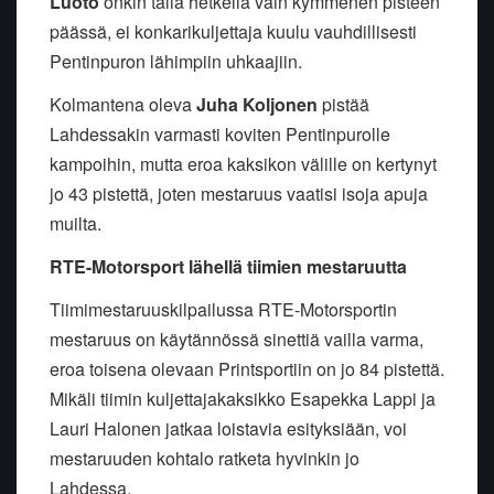
Luoto
onkin tällä hetkellä vain kymmenen pisteen
päässä, ei konkarikuljettaja kuulu vauhdillisesti
Pentinpuron lähimpiin uhkaajiin.
Kolmantena oleva
Juha Koljonen
pistää
Lahdessakin varmasti koviten Pentinpurolle
kampoihin, mutta eroa kaksikon välille on kertynyt
jo 43 pistettä, joten mestaruus vaatisi isoja apuja
muilta.
RTE-Motorsport lähellä tiimien mestaruutta
Tiimimestaruuskilpailussa RTE-Motorsportin
mestaruus on käytännössä sinettiä vailla varma,
eroa toisena olevaan Printsportiin on jo 84 pistettä.
Mikäli tiimin kuljettajakaksikko Esapekka Lappi ja
Lauri Halonen jatkaa loistavia esityksiään, voi
mestaruuden kohtalo ratketa hyvinkin jo
Lahdessa.