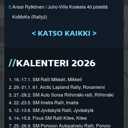
5.
Anssi Rytkönen / Juho-Ville Koskela 40 pistettä
KoMoKe (Rally2)
< KATSO KAIKKI >
KALENTERI 2026
1. 16.-17.1. SM Ralli Mikkeli, Mikkeli
2. 29.-31.1. 61. Arctic Lapland Rally, Rovaniemi
3. 27.-28.2. SM Auto Sorsa Riihimäki-ralli, Riihimäki
4. 22.-23.5. SM Imatra Ralli, Imatra
5. 12.-13.6. SM Jyväskylä Ralli, Jyväskylä
6. 14.-15.8. Fixus SM Ralli Kitee, Kitee
7. 25.-26.9. SM Porvoon Autopalvelu Ralli, Porvoo