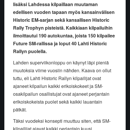
lisäksi Lahdessa kilpaillaan muutaman
edellisen vuoden tapaan myös kansainvälisen
Historic EM-sarjan sekä kansallisen Historic
Rally Trophyn pisteistä. Kaikkiaan kilpailuihin
ilmoittautui 190 autokuntaa, joista 150 kilpailee
Future SM-rallissa ja loput 40 Lahti Historic
Rallyn puolella.
Lahden superviikonloppu on käynyt läpi pieniä
muutoksia viime vuosiin nähden. Kaava on ollut
tuttu, eli Lahti Historic Rallyn kilpailijat ovat
ajaneet kilpailun kaikki erikoiskokeet ja SM-
osakilpailun osallistujat ovat ajaneet perjantain
erikoiskokeista puolet sekä kaikki lauantain
pätkät.
Täksi vuodeksi konsepti muuttuu siten, että SM-
kilpailijat ajavat kaikki perjantain kuusi