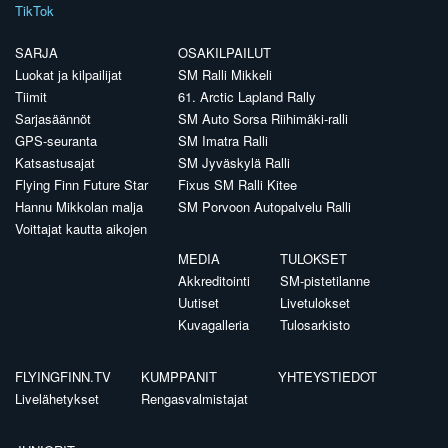
TikTok
SARJA
OSAKILPAILUT
Luokat ja kilpailijat
SM Ralli Mikkeli
Tiimit
61. Arctic Lapland Rally
Sarjasäännöt
SM Auto Sorsa Riihimäki-ralli
GPS-seuranta
SM Imatra Ralli
Katsastusajat
SM Jyväskylä Ralli
Flying Finn Future Star
Fixus SM Ralli Kitee
Hannu Mikkolan malja
SM Porvoon Autopalvelu Ralli
Voittajat kautta aikojen
MEDIA
TULOKSET
Akkreditointi
SM-pistetilanne
Uutiset
Livetulokset
Kuvagalleria
Tulosarkisto
FLYINGFINN.TV
KUMPPANIT
YHTEYSTIEDOT
Livelähetykset
Rengasvalmistajat