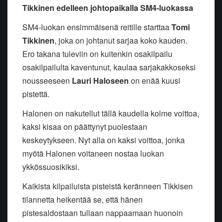
Tikkinen edelleen johtopaikalla SM4-luokassa
SM4-luokan ensimmäisenä reitille starttaa
Tomi
Tikkinen
, joka on johtanut sarjaa koko kauden.
Ero takana tuleviin on kuitenkin osakilpailu
osakilpailulta kaventunut, kaulaa sarjakakkoseksi
nousseeseen
Lauri Haloseen
on enää kuusi
pistettä.
Halonen on nakutellut tällä kaudella kolme voittoa,
kaksi kisaa on päättynyt puolestaan
keskeytykseen. Nyt alla on kaksi voittoa, jonka
myötä Halonen voitaneen nostaa luokan
ykkössuosikiksi.
Kaikista kilpailuista pisteistä keränneen Tikkisen
tilannetta heikentää se, että hänen
pistesaldostaan tullaan nappaamaan huonoin