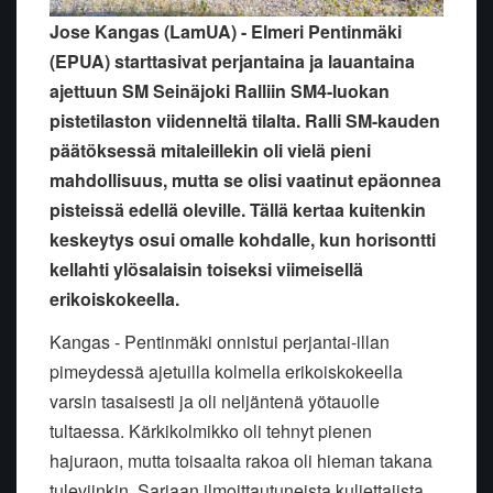
Jose Kangas (LamUA) - Elmeri Pentinmäki
(EPUA) starttasivat perjantaina ja lauantaina
ajettuun SM Seinäjoki Ralliin SM4-luokan
pistetilaston viidenneltä tilalta. Ralli SM-kauden
päätöksessä mitaleillekin oli vielä pieni
mahdollisuus, mutta se olisi vaatinut epäonnea
pisteissä edellä oleville. Tällä kertaa kuitenkin
keskeytys osui omalle kohdalle, kun horisontti
kellahti ylösalaisin toiseksi viimeisellä
erikoiskokeella.
Kangas - Pentinmäki onnistui perjantai-illan
pimeydessä ajetuilla kolmella erikoiskokeella
varsin tasaisesti ja oli neljäntenä yötauolle
tultaessa. Kärkikolmikko oli tehnyt pienen
hajuraon, mutta toisaalta rakoa oli hieman takana
tuleviinkin. Sarjaan ilmoittautuneista kuljettajista