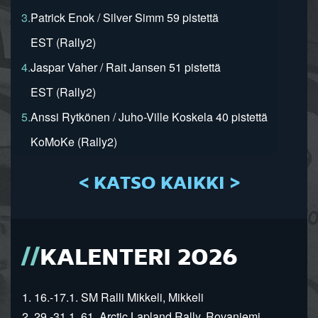
3.
Patrick Enok / Silver Simm 59 pistettä
EST (Rally2)
4.
Jaspar Vaher / Rait Jansen 51 pistettä
EST (Rally2)
5.
Anssi Rytkönen / Juho-Ville Koskela 40 pistettä
KoMoKe (Rally2)
< KATSO KAIKKI >
KALENTERI 2026
1. 16.-17.1. SM Ralli Mikkeli, Mikkeli
2. 29.-31.1. 61. Arctic Lapland Rally, Rovaniemi