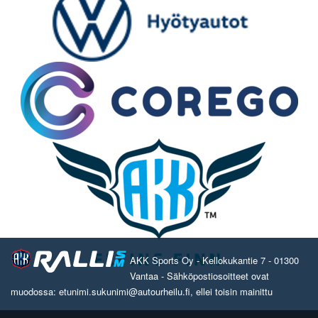
AKK Sports Oy - Kellokukantie 7 - 01300
Vantaa - Sähköpostiosoitteet ovat
muodossa: etunimi.sukunimi@autourheilu.fi, ellei toisin mainittu