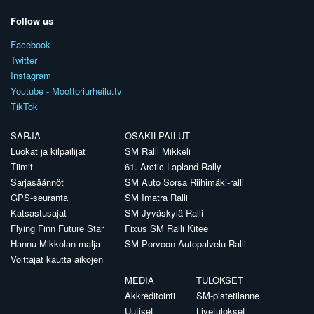
Follow us
Facebook
Twitter
Instagram
Youtube - Moottoriurheilu.tv
TikTok
SARJA
OSAKILPAILUT
Luokat ja kilpailijat
SM Ralli Mikkeli
Tiimit
61. Arctic Lapland Rally
Sarjasäännöt
SM Auto Sorsa Riihimäki-ralli
GPS-seuranta
SM Imatra Ralli
Katsastusajat
SM Jyväskylä Ralli
Flying Finn Future Star
Fixus SM Ralli Kitee
Hannu Mikkolan malja
SM Porvoon Autopalvelu Ralli
Voittajat kautta aikojen
MEDIA
TULOKSET
Akkreditointi
SM-pistetilanne
Uutiset
Livetulokset