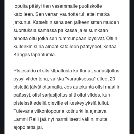
lopulta päätyi tien vasemmalle puoliskolle
katolleen. Sen verran vaurioita tuli ettei matka
jatkunut. Katseltiin siinä sen jälkeen sitten muiden
suorituksia samassa paikassa ja ei suinkaan
ainoita oltu jotka sen rummunpään löysivät. Oltiin
kuitenkin siinä ainoat katolleen päätyneet, kertaa
Kangas tapahtumia.
Pistesaldo ei siis kilpailusta karttunut, sarjasijoitus
pysyi viidentenä, vaikka "varauksessa" olleet 20
pistettä jäivät ottamatta. Jos autokunta olisi maaliin
päässyt, olisi sarjasijoitus silti ollut viides, kun
pisteissä edellä oleville ei keskeytyksiä tullut.
Tulevana viikonloppuna kotinurkilla ajettava
Lammi Ralli jää nyt harmillisesti väliin, mutta
ajopoltetta jäi.