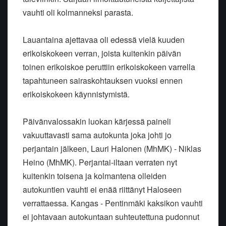
vauhti oli kolmanneksi parasta.
Lauantaina ajettavaa oli edessä vielä kuuden
erikoiskokeen verran, joista kuitenkin päivän
toinen erikoiskoe peruttiin erikoiskokeen varrella
tapahtuneen sairaskohtauksen vuoksi ennen
erikoiskokeen käynnistymistä.
Päivänvalossakin luokan kärjessä paineli
vakuuttavasti sama autokunta joka johti jo
perjantain jälkeen, Lauri Halonen (MhMK) - Niklas
Heino (MhMK). Perjantai-iltaan verraten nyt
kuitenkin toisena ja kolmantena olleiden
autokuntien vauhti ei enää riittänyt Haloseen
verrattaessa. Kangas - Pentinmäki kaksikon vauhti
ei johtavaan autokuntaan suhteutettuna pudonnut