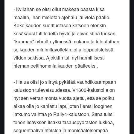
- Kyllähän se olisi ollut makeaa päästä kisa
maaliin, ihan mieletön ajohalu jäi vielä päälle.
Koko kauden suoritustasoa katsoen etenkin
kesäkausi tuli todella hyvin ja aivan siinä luokan
"kuuman" ryhmän ytimessä mukana ja toteutuihan
se kauden minimitavoitekin, olla loppupisteissä
viiden sakissa. Ajokkiin tuli nyt harmillisesti
hieman peltihommia kauden päätteeksi.
- Halua olisi jo siirtyä pykälää vauhdikkaampaan
kalustoon tulevaisuudessa. V1600-kalustolla on
nyt sen verran monta vuotta ajettu, että se polku
alkaa olla jo kahlattu läpi, joten lienisi looginen
jatkumo vaihtaa jo Rally4-kalustoon. Siinä tulisi
tehon lisäyksen lisäksi tasauspyörästön lukkoa,
seguentaalivaihteistoa ja monisäätöisempää