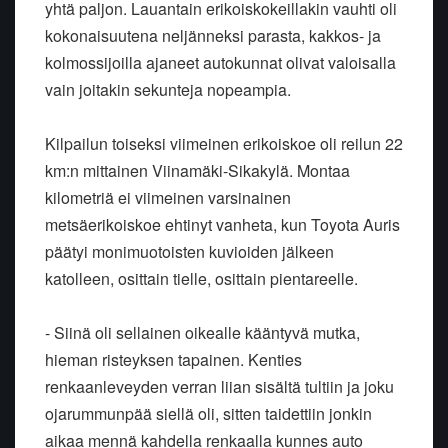
yhtä paljon. Lauantain erikoiskokeillakin vauhti oli
kokonaisuutena neljänneksi parasta, kakkos- ja
kolmossijoilla ajaneet autokunnat olivat valoisalla
vain joitakin sekunteja nopeampia.
Kilpailun toiseksi viimeinen erikoiskoe oli reilun 22
km:n mittainen Viinamäki-Sikakylä. Montaa
kilometriä ei viimeinen varsinainen
metsäerikoiskoe ehtinyt vanheta, kun Toyota Auris
päätyi monimuotoisten kuvioiden jälkeen
katolleen, osittain tielle, osittain pientareelle.
- Siinä oli sellainen oikealle kääntyvä mutka,
hieman risteyksen tapainen. Kenties
renkaanleveyden verran liian sisältä tultiin ja joku
ojarummunpää siellä oli, sitten taidettiin jonkin
aikaa mennä kahdella renkaalla kunnes auto