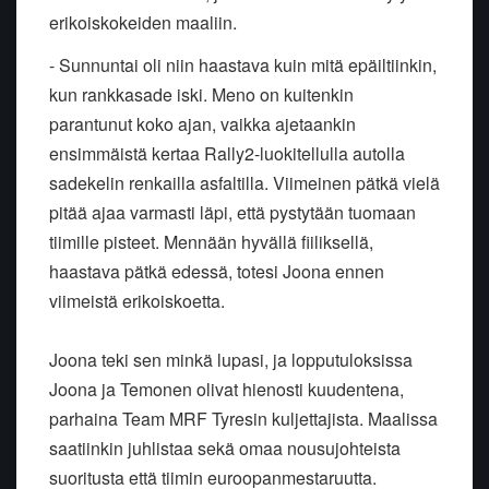
erikoiskokeiden maaliin.
-
Sunnuntai oli niin haastava kuin mitä epäiltiinkin,
kun rankkasade iski. Meno on kuitenkin
parantunut koko ajan, vaikka ajetaankin
ensimmäistä kertaa Rally2-luokitellulla autolla
sadekelin renkailla asfaltilla. Viimeinen pätkä vielä
pitää ajaa varmasti läpi, että pystytään tuomaan
tiimille pisteet. Mennään hyvällä fiiliksellä,
haastava pätkä edessä, totesi Joona ennen
viimeistä erikoiskoetta.
Joona teki sen minkä lupasi, ja lopputuloksissa
Joona ja Temonen olivat hienosti kuudentena,
parhaina Team MRF Tyresin kuljettajista. Maalissa
saatiinkin juhlistaa sekä omaa nousujohteista
suoritusta että tiimin euroopanmestaruutta.