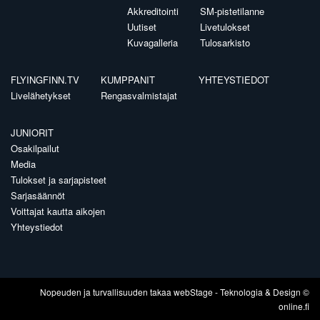
Akkreditointi
SM-pistetilanne
Uutiset
Livetulokset
Kuvagalleria
Tulosarkisto
FLYINGFINN.TV
KUMPPANIT
YHTEYSTIEDOT
Livelähetykset
Rengasvalmistajat
JUNIORIT
Osakilpailut
Media
Tulokset ja sarjapisteet
Sarjasäännöt
Voittajat kautta aikojen
Yhteystiedot
Nopeuden ja turvallisuuden takaa
webStage
- Teknologia & Design ©
online.fi