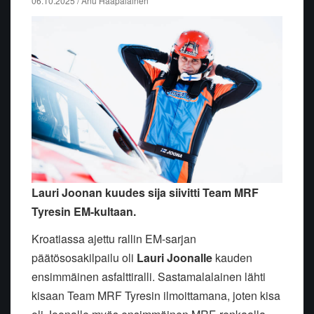
06.10.2025 / Anu Haapalainen
Lauri Joonan kuudes sija siivitti Team MRF
Tyresin EM-kultaan.
Kroatiassa ajettu rallin EM-sarjan
päätösosakilpailu oli
Lauri Joonalle
kauden
ensimmäinen asfalttiralli. Sastamalalainen lähti
kisaan Team MRF Tyresin ilmoittamana, joten kisa