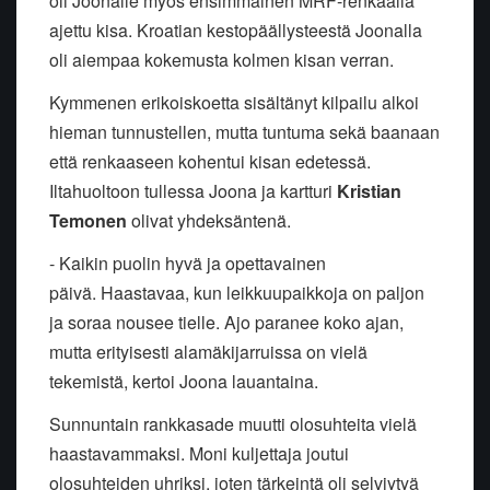
oli Joonalle myös ensimmäinen MRF-renkaalla
ajettu kisa. Kroatian kestopäällysteestä Joonalla
oli aiempaa kokemusta kolmen kisan verran.
Kymmenen erikoiskoetta sisältänyt kilpailu alkoi
hieman tunnustellen, mutta tuntuma sekä baanaan
että renkaaseen kohentui kisan edetessä.
Iltahuoltoon tullessa Joona ja kartturi
Kristian
Temonen
olivat yhdeksäntenä.
- Kaikin puolin hyvä ja opettavainen
päivä.
Haastavaa, kun leikkuupaikkoja on paljon
ja soraa nousee tielle. Ajo paranee koko ajan,
mutta erityisesti alamäkijarruissa on vielä
tekemistä, kertoi Joona lauantaina.
Sunnuntain rankkasade muutti olosuhteita vielä
haastavammaksi. Moni kuljettaja joutui
olosuhteiden uhriksi, joten tärkeintä oli selviytyä