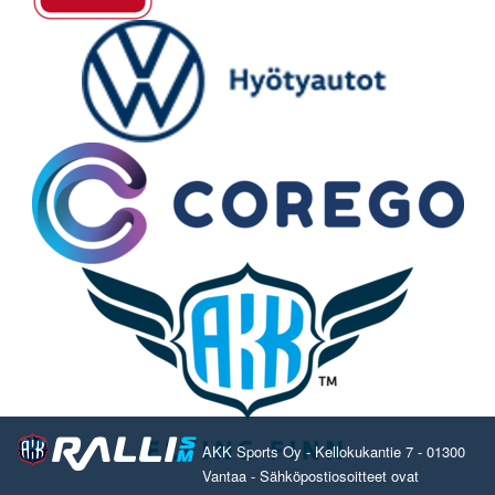
AKK Sports Oy - Kellokukantie 7 - 01300
Vantaa - Sähköpostiosoitteet ovat