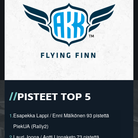
PISTEET TOP 5
1.
Esapekka Lappi / Enni Mälkönen 93 pistettä
PiekUA (Rally2)
2.
Lauri Joona / Antti Linnaketo 73 pistettä