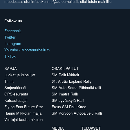
muodossa: etunimi.sukunimi@autourheilu.fi, ellei toisin mainittu
Follow us
Facebook
Twitter
Instagram
Youtube - Moottoriurheilu.tv
TikTok
SARJA
OSAKILPAILUT
Luokat ja kilpailijat
SM Ralli Mikkeli
Tiimit
61. Arctic Lapland Rally
Sarjasäännöt
SM Auto Sorsa Riihimäki-ralli
GPS-seuranta
SM Imatra Ralli
Katsastusajat
SM Jyväskylä Ralli
Flying Finn Future Star
Fixus SM Ralli Kitee
Hannu Mikkolan malja
SM Porvoon Autopalvelu Ralli
Voittajat kautta aikojen
MEDIA
TULOKSET