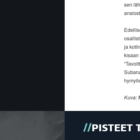
sen läh
ansiost
Edelli
osallis
ja koti
kisaan 
”Tavoit
Subarul
hymyil
Kuva: 
PISTEET 