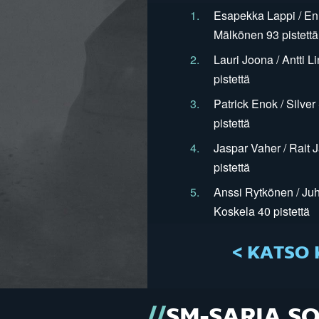
1.
Esapekka Lappi / En
Mälkönen 93 pistettä
2.
Lauri Joona / Antti L
pistettä
3.
Patrick Enok / Silve
pistettä
4.
Jaspar Vaher / Rait 
pistettä
5.
Anssi Rytkönen / Juh
Koskela 40 pistettä
< KATSO 
SM-SARJA S