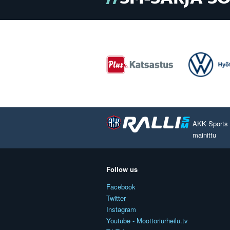
AKK Sports O
mainittu
Follow us
Facebook
Twitter
Instagram
Youtube - Moottoriurheilu.tv