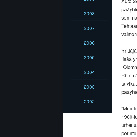
Auto So
pääyht
2008
sen maa
Tehtaan
2007
välittö
2006
Yrittäj
2005
lisää y
”Olemm
2004
Riihimä
talvika
2003
pääyht
2002
”Mootto
1980-lu
urheil
perinte