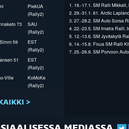
1. 16.-17.1. SM Ralli Mikkeli, 
ni
PiekUA
2. 29.-31.1. 61. Arctic Laplan
(Rally2)
3. 27.-28.2. SM Auto Sorsa Rii
innaketo 73
SAU
4. 22.-23.5. SM Imatra Ralli, I
(Rally2)
5. 12.-13.6. SM Jyväskylä Rall
r Simm 59
EST
6. 14.-15.8. Fixus SM Ralli Kit
(Rally2)
7. 25.-26.9. SM Porvoon Autop
Jansen 51
EST
(Rally2)
o-Ville
KoMoKe
(Rally2)
KAIKKI >
OSIAALISESSA MEDIASSA