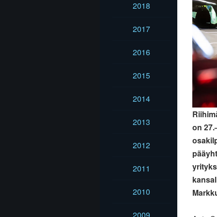
2018
2017
2016
2015
2014
Riihim
2013
on 27.
osakil
2012
pääyht
yrityk
2011
kansal
2010
Markku
2009