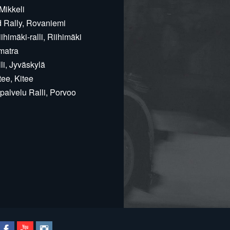
Mikkeli
d Rally, Rovaniemi
himäki-ralli, Riihimäki
matra
i, Jyväskylä
ee, Kitee
alvelu Ralli, Porvoo