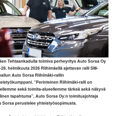
äen Tehtaankadulla toimiva perheyritys Auto Sorsa Oy
–28. helmikuuta 2026 Riihimäellä ajettavan ralli SM-
pailun Auto Sorsa Riihimäki-rallin
eistyökumppani. ”Perinteinen Riihimäki-ralli on
sellemme sekä toimita-alueellemme tärkeä sekä näkyvä
linen tapahtuma”, Auto Sorsa Oy:n toimitusjohtaja
 Sorsa perustelee yhteistyösopimusta.