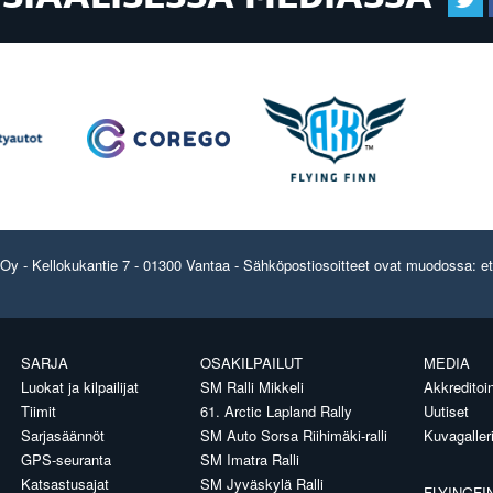
y - Kellokukantie 7 - 01300 Vantaa - Sähköpostiosoitteet ovat muodossa: etun
SARJA
OSAKILPAILUT
MEDIA
Luokat ja kilpailijat
SM Ralli Mikkeli
Akkreditoin
Tiimit
61. Arctic Lapland Rally
Uutiset
Sarjasäännöt
SM Auto Sorsa Riihimäki-ralli
Kuvagaller
GPS-seuranta
SM Imatra Ralli
Katsastusajat
SM Jyväskylä Ralli
FLYINGFI