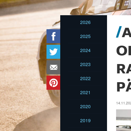
2026
A
2025
O
2024
2023
R
2022
P
2021
14.11.202
2020
2019