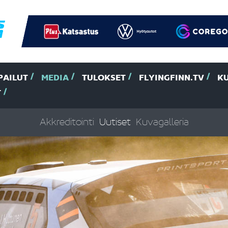
PAILUT
MEDIA
TULOKSET
FLYINGFINN.TV
K
T
Akkreditointi
Uutiset
Kuvagalleria