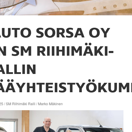
UTO SORSA OY
N SM RIIHIMÄKI-
ALLIN
ÄÄYHTEISTYÖKUM
5 / SM Riihimäki Ralli / Marko Mäkinen