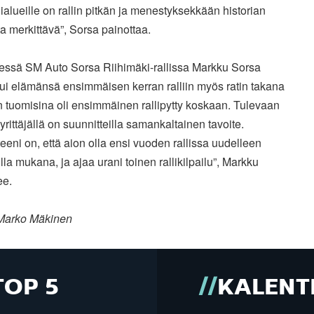
ialueille on rallin pitkän ja menestyksekkään historian
a merkittävä”, Sorsa painottaa.
sessä SM Auto Sorsa Riihimäki-rallissa Markku Sorsa
tui elämänsä ensimmäisen kerran ralliin myös ratin takana
in tuomisina oli ensimmäinen rallipytty koskaan. Tulevaan
yrittäjällä on suunnitteilla samankaltainen tavoite.
teeni on, että aion olla ensi vuoden rallissa uudelleen
la mukana, ja ajaa urani toinen rallikilpailu”, Markku
ee.
Marko Mäkinen
TOP 5
KALENT