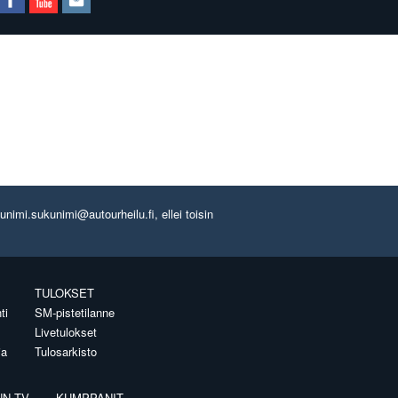
imi.sukunimi@autourheilu.fi, ellei toisin
TULOKSET
ti
SM-pistetilanne
Livetulokset
ia
Tulosarkisto
NN.TV
KUMPPANIT