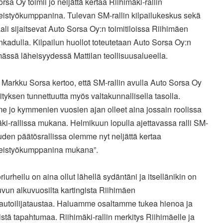
rsa Oy toimii jo neljättä kertaa Riihimäki-rallin
eistyökumppanina. Tulevan SM-rallin kilpailukeskus sekä
li sijaitsevat Auto Sorsa Oy:n toimitiloissa Riihimäen
kadulla. Kilpailun huollot toteutetaan Auto Sorsa Oy:n
mässä läheisyydessä Mattilan teollisuusalueella.
ä Markku Sorsa kertoo, että SM-rallin avulla Auto Sorsa Oy
rityksen tunnettuutta myös valtakunnallisella tasolla.
e jo kymmenien vuosien ajan olleet aina jossain roolissa
ki-rallissa mukana. Helmikuun lopulla ajettavassa ralli SM-
uden päätösrallissa olemme nyt neljättä kertaa
eistyökumppanina mukana”.
riurheilu on aina ollut lähellä sydäntäni ja itsellänikin on
vun alkuvuosilta kartingista Riihimäen
uautoilijataustaa. Haluamme osaltamme tukea hienoa ja
istä tapahtumaa. Riihimäki-rallin merkitys Riihimäelle ja