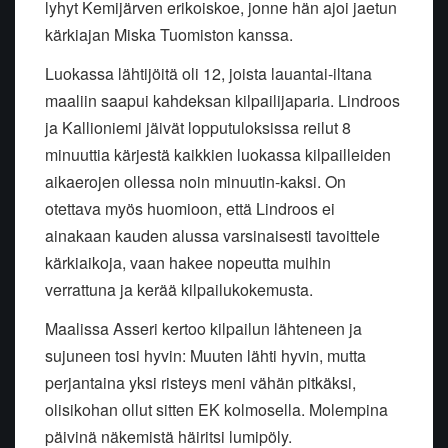
lyhyt Kemijärven erikoiskoe, jonne hän ajoi jaetun
kärkiajan Miska Tuomiston kanssa.
Luokassa lähtijöitä oli 12, joista lauantai-iltana
maaliin saapui kahdeksan kilpailijaparia. Lindroos
ja Kallioniemi jäivät lopputuloksissa reilut 8
minuuttia kärjestä kaikkien luokassa kilpailleiden
aikaerojen ollessa noin minuutin-kaksi. On
otettava myös huomioon, että Lindroos ei
ainakaan kauden alussa varsinaisesti tavoittele
kärkiaikoja, vaan hakee nopeutta muihin
verrattuna ja kerää kilpailukokemusta.
Maalissa Asseri kertoo kilpailun lähteneen ja
sujuneen tosi hyvin: Muuten lähti hyvin, mutta
perjantaina yksi risteys meni vähän pitkäksi,
olisikohan ollut sitten EK kolmosella. Molempina
päivinä näkemistä häiritsi lumipöly.