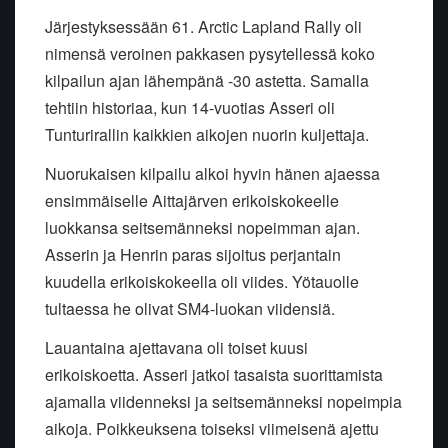
Järjestyksessään 61. Arctic Lapland Rally oli
nimensä veroinen pakkasen pysytellessä koko
kilpailun ajan lähempänä -30 astetta. Samalla
tehtiin historiaa, kun 14-vuotias Asseri oli
Tunturirallin kaikkien aikojen nuorin kuljettaja.
Nuorukaisen kilpailu alkoi hyvin hänen ajaessa
ensimmäiselle Aittajärven erikoiskokeelle
luokkansa seitsemänneksi nopeimman ajan.
Asserin ja Henrin paras sijoitus perjantain
kuudella erikoiskokeella oli viides. Yötauolle
tultaessa he olivat SM4-luokan viidensiä.
Lauantaina ajettavana oli toiset kuusi
erikoiskoetta. Asseri jatkoi tasaista suorittamista
ajamalla viidenneksi ja seitsemänneksi nopeimpia
aikoja. Poikkeuksena toiseksi viimeisenä ajettu