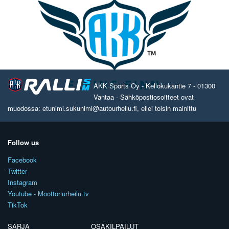
AKK Sports Oy - Kellokukantie 7 - 01300
Vantaa - Sähköpostiosoitteet ovat
muodossa: etunimi.sukunimi@autourheilu.fi, ellei toisin mainittu
Follow us
Facebook
Twitter
Instagram
Youtube - Moottoriurheilu.tv
TikTok
SARJA
OSAKILPAILUT