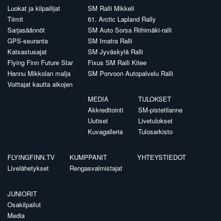
Luokat ja kilpailijat
SM Ralli Mikkeli
Tiimit
61. Arctic Lapland Rally
Sarjasäännöt
SM Auto Sorsa Riihimäki-ralli
GPS-seuranta
SM Imatra Ralli
Katsastusajat
SM Jyväskylä Ralli
Flying Finn Future Star
Fixus SM Ralli Kitee
Hannu Mikkolan malja
SM Porvoon Autopalvelu Ralli
Voittajat kautta aikojen
MEDIA
TULOKSET
Akkreditointi
SM-pistetilanne
Uutiset
Livetulokset
Kuvagalleria
Tulosarkisto
FLYINGFINN.TV
KUMPPANIT
YHTEYSTIEDOT
Livelähetykset
Rengasvalmistajat
JUNIORIT
Osakilpailut
Media