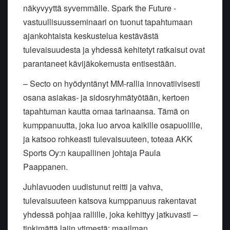
näkyvyyttä syvemmälle. Spark the Future -
vastuullisuusseminaari on tuonut tapahtumaan
ajankohtaista keskustelua kestävästä
tulevaisuudesta ja yhdessä kehitetyt ratkaisut ovat
parantaneet kävijäkokemusta entisestään.
– Secto on hyödyntänyt MM-rallia innovatiivisesti
osana asiakas- ja sidosryhmätyötään, kertoen
tapahtuman kautta omaa tarinaansa. Tämä on
kumppanuutta, joka luo arvoa kaikille osapuolille,
ja katsoo rohkeasti tulevaisuuteen, toteaa AKK
Sports Oy:n kaupallinen johtaja Paula
Paappanen.
Juhlavuoden uudistunut reitti ja vahva,
tulevaisuuteen katsova kumppanuus rakentavat
yhdessä pohjaa rallille, joka kehittyy jatkuvasti –
tinkimättä lajin ytimestä: maailman