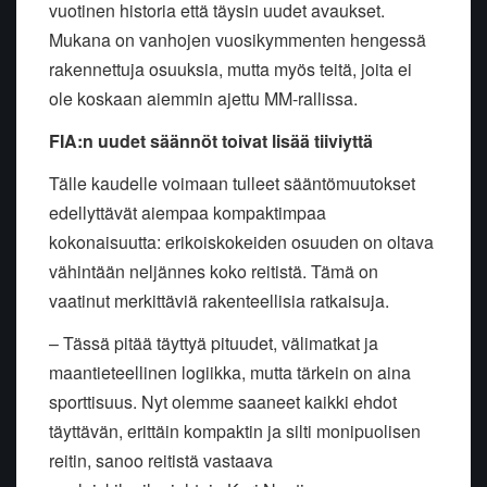
vuotinen historia että täysin uudet avaukset.
Mukana on vanhojen vuosikymmenten hengessä
rakennettuja osuuksia, mutta myös teitä, joita ei
ole koskaan aiemmin ajettu MM-rallissa.
FIA:n uudet säännöt toivat lisää tiiviyttä
Tälle kaudelle voimaan tulleet sääntömuutokset
edellyttävät aiempaa kompaktimpaa
kokonaisuutta: erikoiskokeiden osuuden on oltava
vähintään neljännes koko reitistä. Tämä on
vaatinut merkittäviä rakenteellisia ratkaisuja.
– Tässä pitää täyttyä pituudet, välimatkat ja
maantieteellinen logiikka, mutta tärkein on aina
sporttisuus. Nyt olemme saaneet kaikki ehdot
täyttävän, erittäin kompaktin ja silti monipuolisen
reitin, sanoo reitistä vastaava