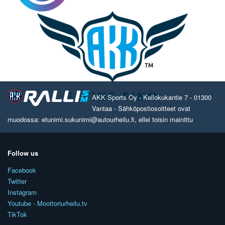
AKK Sports Oy - Kellokukantie 7 - 01300
Vantaa - Sähköpostiosoitteet ovat
muodossa: etunimi.sukunimi@autourheilu.fi, ellei toisin mainittu
Follow us
Facebook
Twitter
Instagram
Youtube - Moottoriurheilu.tv
TikTok