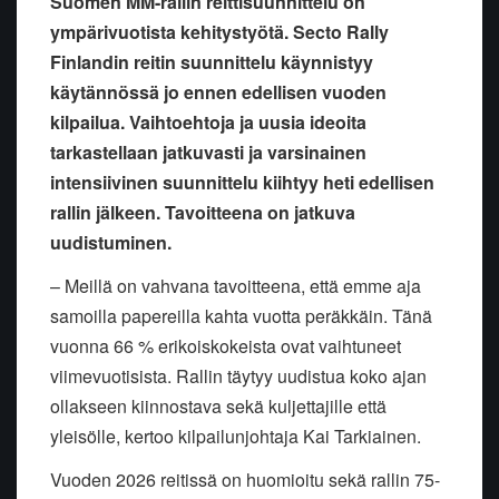
Suomen MM-rallin reittisuunnittelu on
ympärivuotista kehitystyötä. Secto Rally
Finlandin reitin suunnittelu käynnistyy
käytännössä jo ennen edellisen vuoden
kilpailua. Vaihtoehtoja ja uusia ideoita
tarkastellaan jatkuvasti ja varsinainen
intensiivinen suunnittelu kiihtyy heti edellisen
rallin jälkeen. Tavoitteena on jatkuva
uudistuminen.
– Meillä on vahvana tavoitteena, että emme aja
samoilla papereilla kahta vuotta peräkkäin. Tänä
vuonna 66 % erikoiskokeista ovat vaihtuneet
viimevuotisista. Rallin täytyy uudistua koko ajan
ollakseen kiinnostava sekä kuljettajille että
yleisölle, kertoo kilpailunjohtaja Kai Tarkiainen.
Vuoden 2026 reitissä on huomioitu sekä rallin 75-