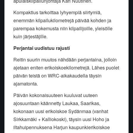
apulaiskilpailunjohtaja Kari Nuutinen.
Kompaktius tarkoittaa lyhyempiä siirtymiä,
enemmän kilpailukilometrejä päivää kohden ja
parempaa kokemusta niin kilpailijoille, yleisölle
kuin järjestäjille.
Perjantai uudistuu rajusti
Reitin suurin muutos nähdään perjantaina, jolloin
ajetaan eniten erikoiskoekilometrejä. Lähes puolet
päivän teistä on WRC-aikakaudella täysin
ajamatonta.
Päivän kokonaisuuteen kuuluvat uuteen
ajosuuntaan käännetty Laukaa, Saarikas,
kokonaan uusi erikoiskoe Sydänmaa (vanhat
Sirkkamäki + Kalliokoski), täysin uusi Hoho ja
iltahuipennuksena Harjun kaupunkierikoiskoe