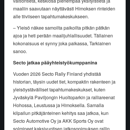
valtiontietä, keskiosa pienempää yksityistietä ja
maaliin saavutaan näyttävästi Himoksen rinteiden
alle tiiviiseen tapahtumakeskukseen.
– Yleisö näkee samoilta paikoilta pitkän pätkän
ajoa ja heti perään maalijuhlallisuudet. Tällainen
kokonaisuus ei synny joka paikassa, Tarkiainen
sanoo.
Secto jatkaa pääyhteistyökumppanina
Vuoden 2026 Secto Rally Finland yhdistää
historian, täysin uudet tiet, kompaktin rakenteen ja
yleisöystävälliset tapahtumakeskukset, kuten
Jyväskylä Paviljongin Huoltoparkin ja ralliareenat
Hohossa, Leustussa ja Himoksella. Samalla
kilpailun pitkäjänteinen kehitys saa jatkoa, kun
Secto Automotive Oy ja AKK Sports Oy ovat
solmineet kaksivuotisen jatkosopimuksen rallin