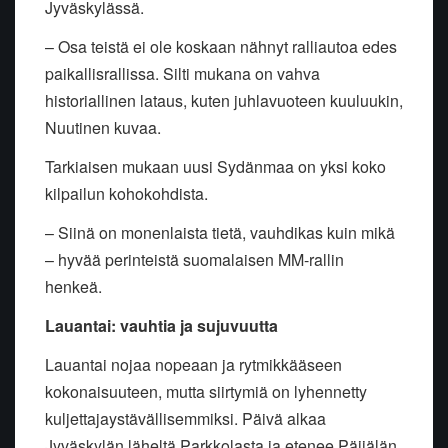
Jyväskylässä.
– Osa teistä ei ole koskaan nähnyt ralliautoa edes
paikallisrallissa. Silti mukana on vahva
historiallinen lataus, kuten juhlavuoteen kuuluukin,
Nuutinen kuvaa.
Tarkiaisen mukaan uusi Sydänmaa on yksi koko
kilpailun kohokohdista.
– Siinä on monenlaista tietä, vauhdikas kuin mikä
– hyvää perinteistä suomalaisen MM-rallin
henkeä.
Lauantai: vauhtia ja sujuvuutta
Lauantai nojaa nopeaan ja rytmikkääseen
kokonaisuuteen, mutta siirtymiä on lyhennetty
kuljettajaystävällisemmiksi. Päivä alkaa
Jyväskylän läheltä Parkkolasta ja etenee Päijälän