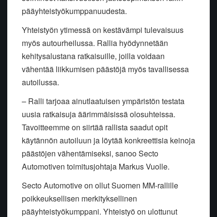
pääyhteistyökumppanuudesta.
Yhteistyön ytimessä on kestävämpi tulevaisuus
myös autourheilussa. Rallia hyödynnetään
kehitysalustana ratkaisuille, joilla voidaan
vähentää liikkumisen päästöjä myös tavallisessa
autoilussa.
– Ralli tarjoaa ainutlaatuisen ympäristön testata
uusia ratkaisuja äärimmäisissä olosuhteissa.
Tavoitteemme on siirtää rallista saadut opit
käytännön autoiluun ja löytää konkreettisia keinoja
päästöjen vähentämiseksi, sanoo Secto
Automotiven toimitusjohtaja Markus Vuolle.
Secto Automotive on ollut Suomen MM-rallille
poikkeuksellisen merkityksellinen
pääyhteistyökumppani. Yhteistyö on ulottunut