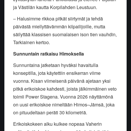
ja Västilän kautta Korpilahden Leustuun.
– Halusimme rikkoa pitkät siirtymät ja tehdä
päivästä miellyttävämmän kilpailijoille, mutta
säilyttää klassisen suomalaisen ison tien vauhdin,
Tarkiainen kertoo.
Sunnuntain ratkaisu Himoksella
Sunnuntaina jatketaan hyväksi havaitulla
konseptilla, jota käytettiin ensikerran viime
vuonna. Kisan viimeisenä päivänä ajetaan yksi
pitkä erikoiskoe kahdesti, joista jälkimmäinen veto
toimii Power Stagena. Vuonna 2026 näyttämönä
on uusi erikoiskoe nimeltään Himos–Jämsä, joka
on pituudeltaan peräti 30 kilometriä.
Erikoiskokeen alku kulkee nopeaa Vaherin