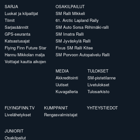
SARJA
OSAKILPAILUT
Luokat ja kilpailijat
SM Ralli Mikkeli
Tiimit
61. Arctic Lapland Rally
Sarjasäännöt
SM Auto Sorsa Riihimäki-ralli
GPS-seuranta
SM Imatra Ralli
Katsastusajat
SM Jyväskylä Ralli
Flying Finn Future Star
Fixus SM Ralli Kitee
Hannu Mikkolan malja
SM Porvoon Autopalvelu Ralli
Voittajat kautta aikojen
MEDIA
TULOKSET
Akkreditointi
SM-pistetilanne
Uutiset
Livetulokset
Kuvagalleria
Tulosarkisto
FLYINGFINN.TV
KUMPPANIT
YHTEYSTIEDOT
Livelähetykset
Rengasvalmistajat
JUNIORIT
Osakilpailut