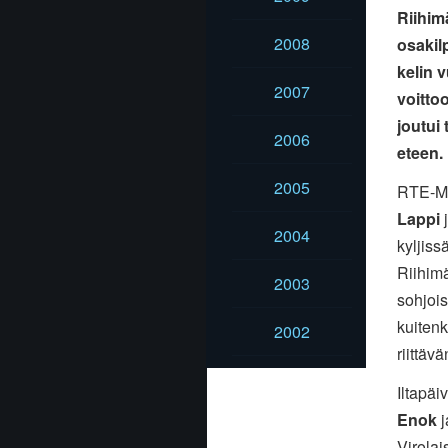
Riihim
2008
osakil
kelin 
2007
voitto
joutui
2006
eteen.
2005
RTE-Mot
Lappi
2004
kyljis
Riihimä
2003
sohjois
kuiten
2002
riittäv
Iltapäi
Enok
j
Virolai