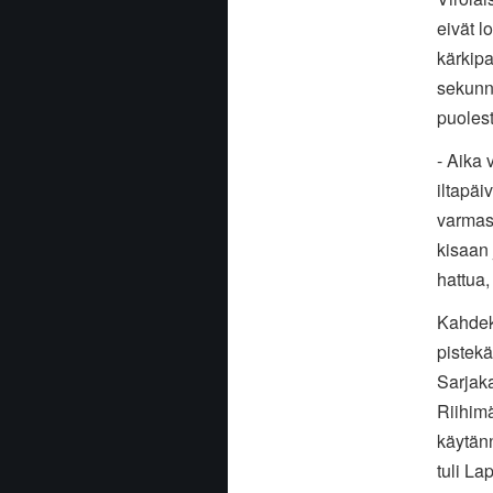
eivät l
kärkipa
sekunni
puolest
- Aika 
iltapäi
varmast
kisaan 
hattua,
Kahdek
pistekä
Sarjak
Riihimä
käytänn
tuli La