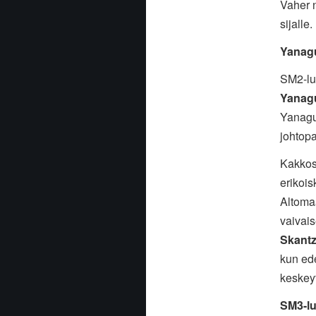
Vaher n
sijalle.
Yanagu
SM2-lu
Yanag
Yanagui
johtop
Kakkos
erikois
Altomaa
vaivais
Skant
kun ed
keskey
SM3-lu