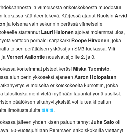
yhdeksännestä ja viimeisestä erikoiskokeesta muodostui
in luokassa käänteentekevä. Kärjessä ajanut Ruotsin
Arvid
son
ja toisena vain sekunnin perässä viimeiselle
kokeelle startannut
Lauri Halonen
ajoivat molemmat ulos,
yötä voittoon porhalsi sarjakärki
Roope Hirvonen
, joka
malla toisen perättäisen ykkössijan SM3-luokassa.
Vili
a
ja
Verneri Aallontie
nousivat sijoille 2. ja 3.
okassa korkeimmat pisteet keräsi
Miska Tuomisto
.
lussa alun perin ykköseksi ajaneen
Aaron Holopaisen
ikahyvitys viimeiseltä erikoiskokeelta kumottiin, jonka
a tulosliuska meni vielä myöhään lauantai-yönä uusiksi.
ston päätöksen aikahyvityksistä voi lukea kilpailun
selta ilmoitustaululta
täältä
.
okassa jälleen yhden kisan paluun tehnyt
Juha Salo
oli
va. 50-vuotisjuhliaan Riihimäen erikoiskokeilla viettänyt