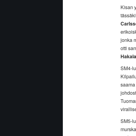
Kisan 
tässäk
Carls
erikois
jonka m
otti sa
Hakal
SM4-lu
Kilpai
saama a
johdost
Tuomari
viralli
SM5-lu
murskaa