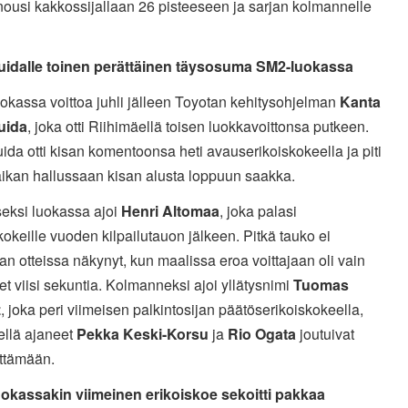
ousi kakkossijallaan 26 pisteeseen ja sarjan kolmannelle
idalle toinen perättäinen täysosuma SM2-luokassa
okassa voittoa juhli jälleen Toyotan kehitysohjelman
Kanta
uida
, joka otti Riihimäellä toisen luokkavoittonsa putkeen.
da otti kisan komentoonsa heti avauserikoiskokeella ja piti
aikan hallussaan kisan alusta loppuun saakka.
eksi luokassa ajoi
Henri Altomaa
, joka palasi
kokeille vuoden kilpailutauon jälkeen. Pitkä tauko ei
n otteissa näkynyt, kun maalissa eroa voittajaan oli vain
et viisi sekuntia. Kolmanneksi ajoi yllätysnimi
Tuomas
z
, joka peri viimeisen palkintosijan päätöserikoiskokeella,
ellä ajaneet
Pekka Keski-Korsu
ja
Rio Ogata
joutuivat
ttämään.
okassakin viimeinen erikoiskoe sekoitti pakkaa