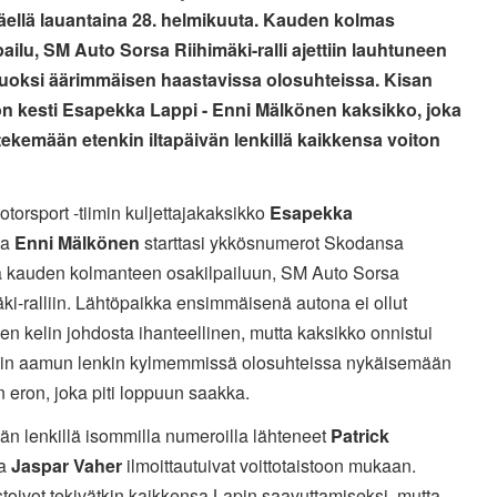
äellä lauantaina 28. helmikuuta. Kauden kolmas
pailu, SM Auto Sorsa Riihimäki-ralli ajettiin lauhtuneen
vuoksi äärimmäisen haastavissa olosuhteissa. Kisan
on kesti Esapekka Lappi - Enni Mälkönen kaksikko, joka
 tekemään etenkin iltapäivän lenkillä kaikkensa voiton
orsport -tiimin kuljettajakaksikko
Esapekka
ja
Enni Mälkönen
starttasi ykkösnumerot Skodansa
sä kauden kolmanteen osakilpailuun, SM Auto Sorsa
ki-ralliin. Lähtöpaikka ensimmäisenä autona ei ollut
en kelin johdosta ihanteellinen, mutta kaksikko onnistui
kin aamun lenkin kylmemmissä olosuhteissa nykäisemään
än eron, joka piti loppuun saakka.
vän lenkillä isommilla numeroilla lähteneet
Patrick
a
Jaspar Vaher
ilmoittautuivat voittotaistoon mukaan.
stoivot tekivätkin kaikkensa Lapin saavuttamiseksi, mutta