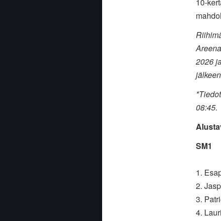
10-ker
mahdoll
Riihimä
Areena
2026 j
jälkeen
*Tiedo
08:45.
Alusta
SM1
1. Esa
2. Jas
3. Pat
4. Laur