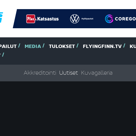
PAILUT
MEDIA
TULOKSET
FLYINGFINN.TV
K
T
Akkreditointi
Uutiset
Kuvagalleria