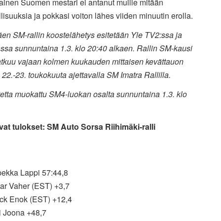
tainen Suomen mestari ei antanut muille mitään
isuuksia ja pokkasi voiton lähes viiden minuutin erolla.
en SM-rallin koostelähetys esitetään Yle TV2:ssa ja
ssa sunnuntaina 1.3. klo 20:40 alkaen. Rallin SM-kausi
atkuu vajaan kolmen kuukauden mittaisen kevättauon
 22.-23. toukokuuta ajettavalla SM Imatra Rallilla.
tetta muokattu SM4-luokan osalta sunnuntaina 1.3. klo
vat tulokset: SM Auto Sorsa Riihimäki-ralli
pekka Lappi 57:44,8
par Vaher (EST) +3,7
rick Enok (EST) +12,4
i Joona +48,7