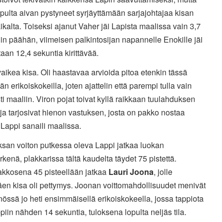
opulta aivan pystyneet syrjäyttämään sarjajohtajaa kisan
ikalta. Toiseksi ajanut Vaher jäi Lapista maalissa vain 3,7
n päähän, viimeisen palkintosijan napannelle Enokille jäi
aan 12,4 sekuntia kirittävää.
vaikea kisa. Oli haastavaa arvioida pitoa etenkin tässä
vän erikoiskokeilla, joten ajattelin että parempi tulla vain
i maaliin. Viron pojat toivat kyllä raikkaan tuulahduksen
ja tarjosivat hienon vastuksen, josta on pakko nostaa
 Lappi sanaili maalissa.
san voiton putkessa oleva Lappi jatkaa luokan
rkenä, plakkarissa tältä kaudelta täydet 75 pistettä.
akkosena 45 pisteellään jatkaa
Lauri Joona
, jolle
en kisa oli pettymys. Joonan voittomahdollisuudet menivät
össä jo heti ensimmäisellä erikoiskokeella, jossa tappiota
ppiin nähden 14 sekuntia, tuloksena lopulta neljäs tila.