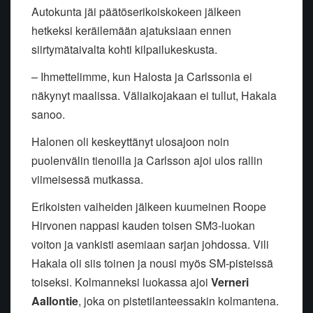
Autokunta jäi päätöserikoiskokeen jälkeen
hetkeksi keräilemään ajatuksiaan ennen
siirtymätaivalta kohti kilpailukeskusta.
– Ihmettelimme, kun Halosta ja Carlssonia ei
näkynyt maalissa. Väliaikojakaan ei tullut, Hakala
sanoo.
Halonen oli keskeyttänyt ulosajoon noin
puolenvälin tienoilla ja Carlsson ajoi ulos rallin
viimeisessä mutkassa.
Erikoisten vaiheiden jälkeen kuumeinen Roope
Hirvonen nappasi kauden toisen SM3-luokan
voiton ja vankisti asemiaan sarjan johdossa. Vili
Hakala oli siis toinen ja nousi myös SM-pisteissä
toiseksi. Kolmanneksi luokassa ajoi
Verneri
Aallontie
, joka on pistetilanteessakin kolmantena.