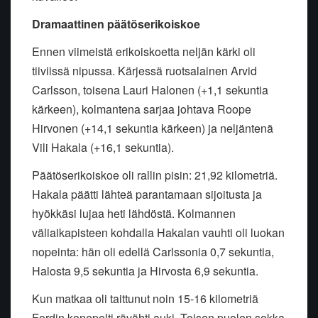
Dramaattinen päätöserikoiskoe
Ennen viimeistä erikoiskoetta neljän kärki oli
tiiviissä nipussa. Kärjessä ruotsalainen Arvid
Carlsson, toisena Lauri Halonen (+1,1 sekuntia
kärkeen), kolmantena sarjaa johtava Roope
Hirvonen (+14,1 sekuntia kärkeen) ja neljäntenä
Vili Hakala (+16,1 sekuntia).
Päätöserikoiskoe oli rallin pisin: 21,92 kilometriä.
Hakala päätti lähteä parantamaan sijoitusta ja
hyökkäsi lujaa heti lähdöstä. Kolmannen
väliaikapisteen kohdalla Hakalan vauhti oli luokan
nopeinta: hän oli edellä Carlssonia 0,7 sekuntia,
Halosta 9,5 sekuntia ja Hirvosta 6,9 sekuntia.
Kun matkaa oli taittunut noin 15-16 kilometriä
Fordin konepelti rävähti auki. Toisen puolen sokka