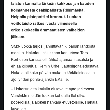
taiston kannalta tärkeän kakkossijan kauden
kolmannesta osakilpailusta Riihimäeltä.
Helpolla pistepotti ei irronnut. Luokan
voittotaisto ratkesi vasta viimeisellä
erikoiskokeella dramaattisten vaiheiden
jälkeen.
SM3-luokka tarjosi jännittävän kilpailun lähdöstä
maaliin. Hakalan taktiikkana kartturinsa Tero
Korhosen kanssa oli lähteä ajamaan tasaista ja
ehjää kilpailua. Kemin Urheiluautoilijoita edustava
Hakala oli koko päivän mukana kärkitaistossa ja
ajoi yhden pohja-ajankin EK2:lle.
– Uskoisin että kaikilla oli tavoite ajaa järkevästi.
Varsinkin meidän luokan kohdalla tiet olivat
pöperöisiä ja ajokeli hankala etuvetoisille, Hakala
kuvailee.