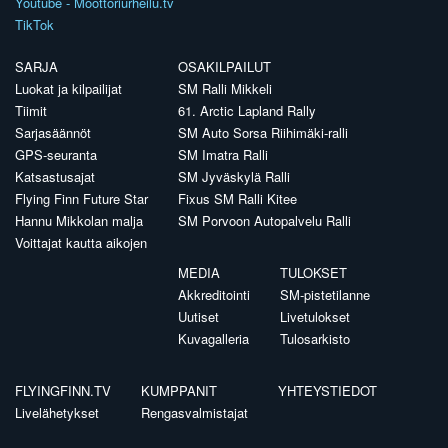
Youtube - Moottoriurheilu.tv
TikTok
SARJA
OSAKILPAILUT
Luokat ja kilpailijat
SM Ralli Mikkeli
Tiimit
61. Arctic Lapland Rally
Sarjasäännöt
SM Auto Sorsa Riihimäki-ralli
GPS-seuranta
SM Imatra Ralli
Katsastusajat
SM Jyväskylä Ralli
Flying Finn Future Star
Fixus SM Ralli Kitee
Hannu Mikkolan malja
SM Porvoon Autopalvelu Ralli
Voittajat kautta aikojen
MEDIA
TULOKSET
Akkreditointi
SM-pistetilanne
Uutiset
Livetulokset
Kuvagalleria
Tulosarkisto
FLYINGFINN.TV
KUMPPANIT
YHTEYSTIEDOT
Livelähetykset
Rengasvalmistajat