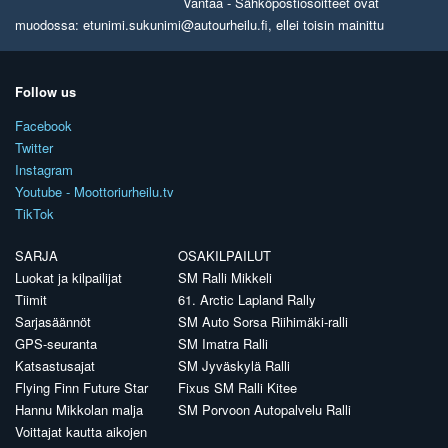
Vantaa - Sähköpostiosoitteet ovat
muodossa: etunimi.sukunimi@autourheilu.fi, ellei toisin mainittu
Follow us
Facebook
Twitter
Instagram
Youtube - Moottoriurheilu.tv
TikTok
SARJA
OSAKILPAILUT
Luokat ja kilpailijat
SM Ralli Mikkeli
Tiimit
61. Arctic Lapland Rally
Sarjasäännöt
SM Auto Sorsa Riihimäki-ralli
GPS-seuranta
SM Imatra Ralli
Katsastusajat
SM Jyväskylä Ralli
Flying Finn Future Star
Fixus SM Ralli Kitee
Hannu Mikkolan malja
SM Porvoon Autopalvelu Ralli
Voittajat kautta aikojen