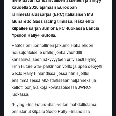
merkittävän kansainvälisen askeleen ja siirtyy
kaudella 2026 ajamaan Euroopan
rallimestaruussarjaa (ERC) italialaisen MS
Munaretto Gass racing tiimissä. Hakalehto
kilpailee sarjan Junior ERC -luokassa Lancia
Ypsilon Rally4 -autolla.
Päätös on luonnollinen jatkumo Hakalehdon
nousujohteiselle uralle, jonka vauhditti
kansainväliseen näkyvyyteen erityisesti Flying
Finn Future Star- palkinnon voitto ja upea debyytti
Secto Rally Finlandissa, jossa hän sijoittui
ensimmäisessä MM-startissaan neljänneksi ja
kellotti pohja-aikoja kovatasoisessa JWRC-
luokassa.
“Flying Finn Future Star -voiton mahdollistama
onnistunut kilpailu Secto Rally Finlandissa