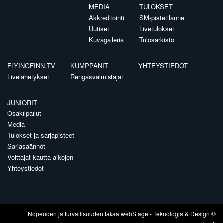
MEDIA
TULOKSET
Akkreditointi
SM-pistetilanne
Uutiset
Livetulokset
Kuvagalleria
Tulosarkisto
FLYINGFINN.TV
KUMPPANIT
YHTEYSTIEDOT
Livelähetykset
Rengasvalmistajat
JUNIORIT
Osakilpailut
Media
Tulokset ja sarjapisteet
Sarjasäännöt
Voittajat kautta aikojen
Yhteystiedot
Nopeuden ja turvallisuuden takaa
webStage
- Teknologia & Design ©