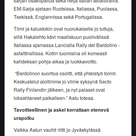
sarjan osakilpailua sekä neljä Italian asfalttirallia.
EM-Sarja ajetaan Ruotsissa, Italiassa, Puolassa,
Tsekissä, Englannissa sekä Portugalissa.
Tiimi ja kalustokin ovat nuorukaiselle jo tuttuja,
sillä Hakalehto kävi maaliskuun puolivälissä
Italiassa ajamassa Lancialla Rally del Bardolino -
asfalttirallissa. Kotiin tuomisina oli komeasti
kahdeksan pohja-aikaa ja luokkavoitto.
“Bardolinon suoritus osoitti, että yhteistyö toimii.
Keskustelut aloitimme jo viime syksynä Secto
Rally Finlandin jälkeen, ja nyt palaset ovat
loksahtaneet paikalleen.” Aatu toteaa.
Tavoitteellinen ja askel kerrallaan etenevä
urapolku
Vaikka Aatun vauhti riitti jo Jyväskylässä