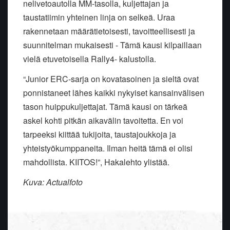
nelivetoautolla MM-tasolla, kuljettajan ja
taustatiimin yhteinen linja on selkeä. Uraa
rakennetaan määrätietoisesti, tavoitteellisesti ja
suunnitelman mukaisesti - Tämä kausi kilpaillaan
vielä etuvetoisella Rally4- kalustolla.
“Junior ERC-sarja on kovatasoinen ja sieltä ovat
ponnistaneet lähes kaikki nykyiset kansainvälisen
tason huippukuljettajat. Tämä kausi on tärkeä
askel kohti pitkän aikavälin tavoitetta. En voi
tarpeeksi kiittää tukijoita, taustajoukkoja ja
yhteistyökumppaneita. Ilman heitä tämä ei olisi
mahdollista. KIITOS!”, Hakalehto ylistää.
Kuva: Actualfoto