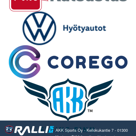
AKK Sports Oy - Kellokukantie 7 - 01300