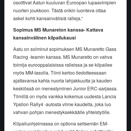
osoittivat Aatun kuuluvan Euroopan lupaavimpien
nuorten joukkoon. Tästä onkin luonteva ottaa
askel kohti kansainvälisiä ralleja.”
Sopimus MS Munareton kanssa- Kattava
kansainvälinen kilpailukausi
Aatu on solminut sopimuksen MS Munaretto Gass
Racing -teamin kanssa. MS Munaretto on vahva
toimija eurooppalaisissa ralleissa ja se kilpailee
myös MM-tasolla. Tiimi kertoo tiedotteessaan
ajattavansa kahta nuorta lahjakkuutta ja kauden
keskiössä on menestyminen Junior ERC-sarjassa.
Tiimillä on myös vankka kokemus uudesta Lancia
Ypsilon Rally4 -autosta viime kaudelta, joka luo
vahvan pohjan menestyksekkäälle yhteistyölle.
Kilpailuohjelmassa on optiona seitsemän EM-