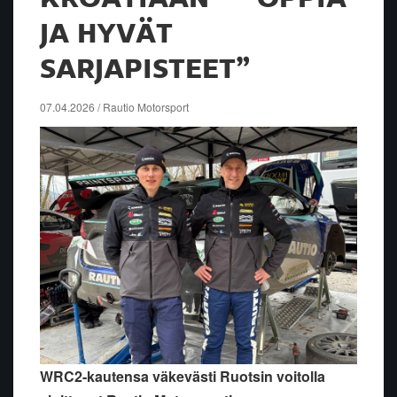
JA HYVÄT
SARJAPISTEET”
07.04.2026 / Rautio Motorsport
WRC2-kautensa väkevästi Ruotsin voitolla