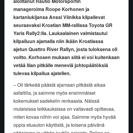
aloittanut Rautio Motorsportin
manageroima Roope Korhonen ja
kartanlukijansa Anssi Viinikka kilpailevat
seuraavaksi Kroatian MM-rallissa Toyota GR
Yaris Rally2:lla. Laukaalainen valmistautui
kilpailuun ajamalla niin ikään Kroatiassa
ajetun Quattro River Rallyn, josta tuloksena oli
voitto. Korhosen mukaan siitä ei voi kuitenkaan
vetää liian pitkälle meneviä johtopäätöksiä
tulevaa kilpailua ajatellen.
– Oli tärkeää päästä ajamaan pitkästä aikaa
asfaltilla, ja saimme myös ensimmäiset
kokemukset sadekelin renkaasta. Näissä
mutaisissa leikkauksissa on valtavasti opittavaa,
miten kovaa niihin voi ajaa. Saimme myös hyvää
oppia etuauton käytöstä, ja toisena päivänä
pääsimme jo vähän jyvälle asioista. Paljon on