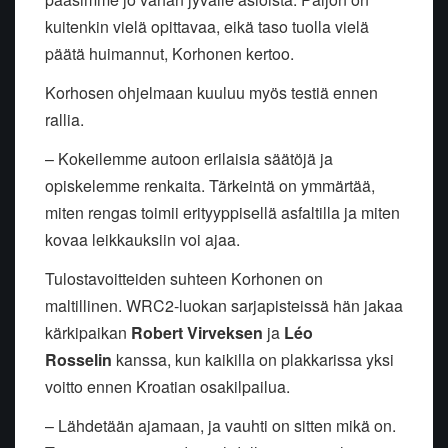
kuitenkin vielä opittavaa, eikä taso tuolla vielä
päätä huimannut, Korhonen kertoo.
Korhosen ohjelmaan kuuluu myös testiä ennen
rallia.
– Kokeilemme autoon erilaisia säätöjä ja
opiskelemme renkaita. Tärkeintä on ymmärtää,
miten rengas toimii erityyppisellä asfaltilla ja miten
kovaa leikkauksiin voi ajaa.
Tulostavoitteiden suhteen Korhonen on
maltillinen. WRC2-luokan sarjapisteissä hän jakaa
kärkipaikan
Robert Virveksen
ja
Léo
Rosselin
kanssa, kun kaikilla on plakkarissa yksi
voitto ennen Kroatian osakilpailua.
– Lähdetään ajamaan, ja vauhti on sitten mikä on.