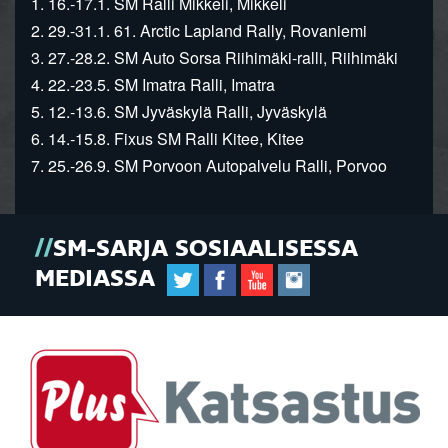
1. 16.-17.1. SM Ralli Mikkeli, Mikkeli
2. 29.-31.1. 61. Arctic Lapland Rally, Rovaniemi
3. 27.-28.2. SM Auto Sorsa Riihimäki-ralli, Riihimäki
4. 22.-23.5. SM Imatra Ralli, Imatra
5. 12.-13.6. SM Jyväskylä Ralli, Jyväskylä
6. 14.-15.8. Fixus SM Ralli Kitee, Kitee
7. 25.-26.9. SM Porvoon Autopalvelu Ralli, Porvoo
SM-SARJA SOSIAALISESSA
MEDIASSA