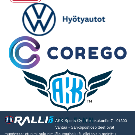
AKK Sports Oy - Kellokukantie 7 - 01300
Vantaa - Sähköpostiosoitteet ovat
muodossa: etunimi.sukunimi@autourheilu.fi, ellei toisin mainittu