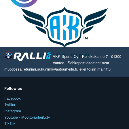
AKK Sports Oy - Kellokukantie 7 - 01300
Vantaa - Sähköpostiosoitteet ovat
muodossa: etunimi.sukunimi@autourheilu.fi, ellei toisin mainittu
Follow us
Facebook
Twitter
Instagram
Youtube - Moottoriurheilu.tv
TikTok