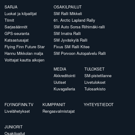
SARJA
OSAKILPAILUT
Luokat ja kilpailijat
SM Ralli Mikkeli
Tiimit
61. Arctic Lapland Rally
Sarjasäännöt
SM Auto Sorsa Riihimäki-ralli
GPS-seuranta
SM Imatra Ralli
Katsastusajat
SM Jyväskylä Ralli
Flying Finn Future Star
Fixus SM Ralli Kitee
Hannu Mikkolan malja
SM Porvoon Autopalvelu Ralli
Voittajat kautta aikojen
MEDIA
TULOKSET
Akkreditointi
SM-pistetilanne
Uutiset
Livetulokset
Kuvagalleria
Tulosarkisto
FLYINGFINN.TV
KUMPPANIT
YHTEYSTIEDOT
Livelähetykset
Rengasvalmistajat
JUNIORIT
Osakilpailut