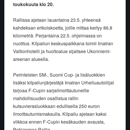
toukokuuta klo 20.
Rallissa ajetaan lauantaina 23.5. yhteensä
kahdeksan erikoiskoetta, joille mittaa kertyy 86,8
kilometriä. Perjantaina 22.5. ohjelmassa on
nuotitus. Kilpailun keskuspaikkana toimii Imatran
Valtionhotelli ja huoltoalue sijaitsee Ukonniemi-
areenan alueella.
Perinteisten SM-, Suomi Cup- ja lisäluokkien
lisäksi kilpailunjärjestäjä Imatran Urheiluautoilijat
tarjoaa F-Cupin sarjailmoittautuneille
mahdollisuuden osallistua rallin
kutsuvierasluokkaan edullisella 250 euron
ilmoittautumismaksulla. Kilpailu ajetaan kaksi
viikkoa ennen F-Cupin kesäkauden avausta,
Pohjanmaa Rallia.