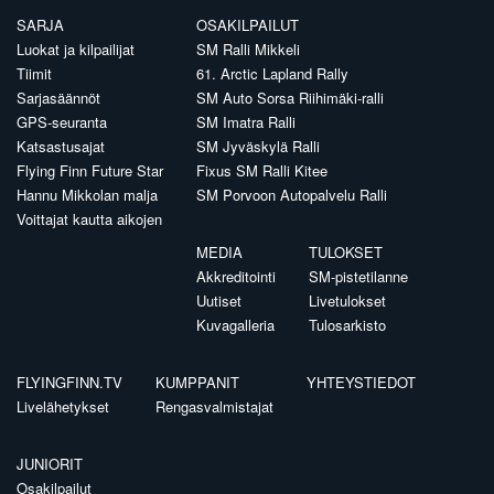
SARJA
OSAKILPAILUT
Luokat ja kilpailijat
SM Ralli Mikkeli
Tiimit
61. Arctic Lapland Rally
Sarjasäännöt
SM Auto Sorsa Riihimäki-ralli
GPS-seuranta
SM Imatra Ralli
Katsastusajat
SM Jyväskylä Ralli
Flying Finn Future Star
Fixus SM Ralli Kitee
Hannu Mikkolan malja
SM Porvoon Autopalvelu Ralli
Voittajat kautta aikojen
MEDIA
TULOKSET
Akkreditointi
SM-pistetilanne
Uutiset
Livetulokset
Kuvagalleria
Tulosarkisto
FLYINGFINN.TV
KUMPPANIT
YHTEYSTIEDOT
Livelähetykset
Rengasvalmistajat
JUNIORIT
Osakilpailut