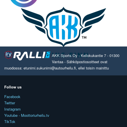
AKK Sports Oy - Kellokukantie 7 - 01300
Vantaa - Sähköpostiosoitteet ovat
muodossa: etunimi.sukunimi@autourheilu.fi, ellei toisin mainittu
Follow us
Facebook
Twitter
Instagram
Youtube - Moottoriurheilu.tv
TikTok