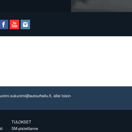
imi.sukunimi@autourheilu.fi, ellei toisin
TULOKSET
ti
SM-pistetilanne