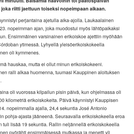
 yli minuutti. Balsamia haavoihin toi päätöspäivän
 joka riitti jaettuun toiseksi nopeimpaan aikaan.
äynnistyi perjantaina ajetulla aika-ajolla. Laukaalainen
i 23. nopeimman ajan, joka muodostui myös lähtöpaikaksi
luun. Ensimmäinen varsinainen erikoiskoe ajettiin myöhään
 Córdoban ytimessä. Lyhyellä yleisöerikoiskokeella
nen oli kymmenes.
mä hauskaa, mutta ei ollut minun erikoiskokeeni.
inen ralli alkaa huomenna, tuumasi Kauppinen aloituksen
.
ina oli vuorossa kilpailun pisin päivä, kun ohjelmassa oli
100 kilometriä erikoiskokeita. Päivä käynnistyi Kauppisen
14. nopeimmalla ajalla, 24,4 sekuntia José Antonio
in pohja-ajasta jääneenä. Seuraavalla erikoiskokeella eroa
 tuli lisää 19 sekuntia. Rallin neljännellä erikoiskokeella
nen pyörähti ensimmäisessä mutkassa ja menetti yli