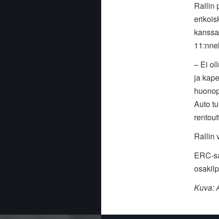
Rallin 
erikois
kanssa.
11:nnek
– Ei ol
ja kape
huonopi
Auto t
rentout
Rallin 
ERC-sa
osakilp
Kuva: