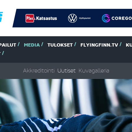
PAILUT
MEDIA
TULOKSET
FLYINGFINN.TV
K
T
Akkreditointi
Uutiset
Kuvagalleria