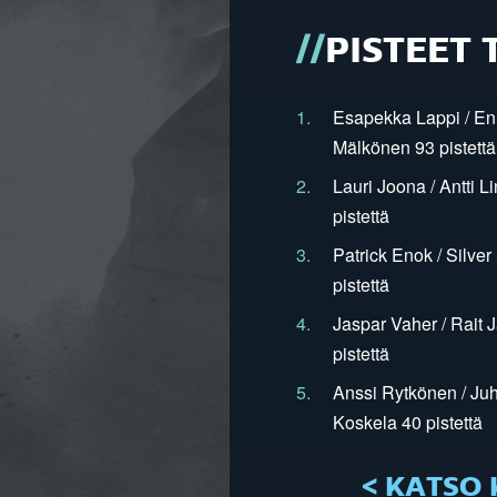
PISTEET 
1.
Esapekka Lappi / En
Mälkönen 93 pistettä
2.
Lauri Joona / Antti L
pistettä
3.
Patrick Enok / Silve
pistettä
4.
Jaspar Vaher / Rait 
pistettä
5.
Anssi Rytkönen / Juh
Koskela 40 pistettä
< KATSO 