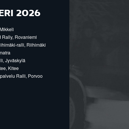
ERI 2026
Mikkeli
d Rally, Rovaniemi
himäki-ralli, Riihimäki
matra
i, Jyväskylä
ee, Kitee
alvelu Ralli, Porvoo