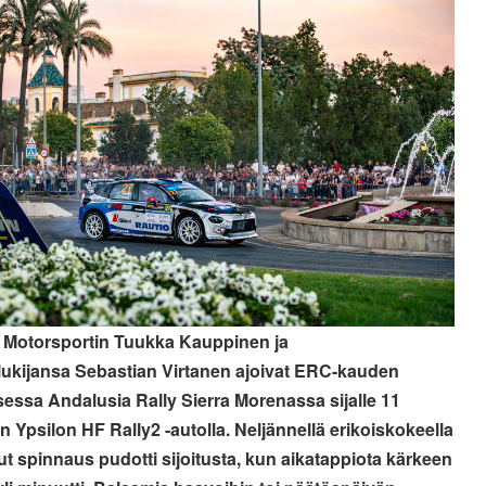
 Motorsportin Tuukka Kauppinen ja
lukijansa Sebastian Virtanen ajoivat ERC-kauden
essa Andalusia Rally Sierra Morenassa sijalle 11
n Ypsilon HF Rally2 -autolla. Neljännellä erikoiskokeella
ut spinnaus pudotti sijoitusta, kun aikatappiota kärkeen