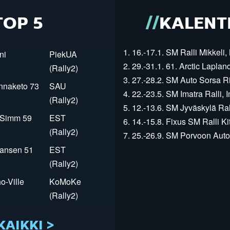
TOP 5
KALENT
1. 16.-17.1. SM Ralli Mikkeli, 
ni
PiekUA
2. 29.-31.1. 61. Arctic Laplan
(Rally2)
3. 27.-28.2. SM Auto Sorsa Rii
innaketo 73
SAU
4. 22.-23.5. SM Imatra Ralli, I
(Rally2)
5. 12.-13.6. SM Jyväskylä Rall
r Simm 59
EST
6. 14.-15.8. Fixus SM Ralli Kit
(Rally2)
7. 25.-26.9. SM Porvoon Autop
Jansen 51
EST
(Rally2)
o-Ville
KoMoKe
(Rally2)
KAIKKI >