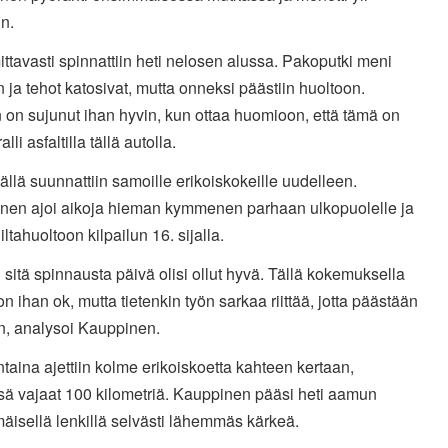
n.
ttavasti spinnattiin heti nelosen alussa. Pakoputki meni
 ja tehot katosivat, mutta onneksi päästiin huoltoon.
on sujunut ihan hyvin, kun ottaa huomioon, että tämä on
alli asfaltilla tällä autolla.
vällä suunnattiin samoille erikoiskokeille uudelleen.
nen ajoi aikoja hieman kymmenen parhaan ulkopuolelle ja
iltahuoltoon kilpailun 16. sijalla.
 sitä spinnausta päivä olisi ollut hyvä. Tällä kokemuksella
on ihan ok, mutta tietenkin työn sarkaa riittää, jotta päästään
n, analysoi Kauppinen.
aina ajettiin kolme erikoiskoetta kahteen kertaan,
sä vajaat 100 kilometriä. Kauppinen pääsi heti aamun
äisellä lenkillä selvästi lähemmäs kärkeä.