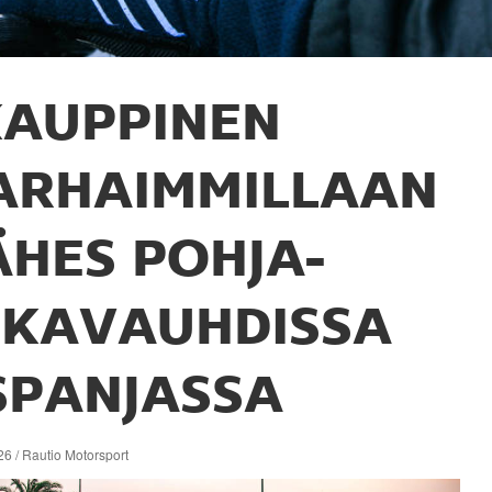
AUPPINEN
ARHAIMMILLAAN
ÄHES POHJA-
IKAVAUHDISSA
SPANJASSA
6 / Rautio Motorsport