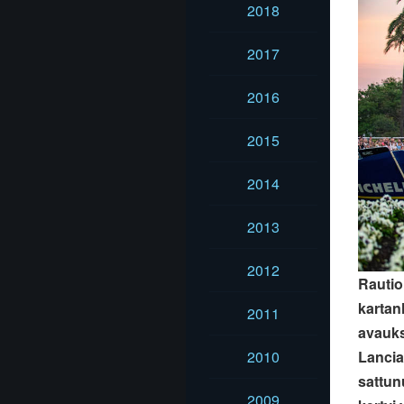
2018
2017
2016
2015
2014
2013
2012
Rautio
kartan
2011
avauks
2010
Lancia
sattun
2009