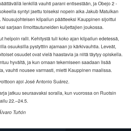
päättävällä lenkillä vauhti parani entisestään, ja Obejo 2 -
kokeella syntyi jaettu toiseksi nopein aika Jakub Matulkan
 Nousujohteisen kilpailun päätteeksi Kauppinen sijoittui
si sarjaan ilmoittautuneiden kuljettajien joukossa.
lut helpoin ralli. Kehitystä tuli koko ajan kilpailun edetessä,
illa osuuksilla pystyttiin ajamaan jo kärkivauhtia. Leveät,
toiset osuudet ovat vielä haastavia ja niitä täytyy opiskella.
untuu hyvältä, ja kun omaan tekemiseen saadaan lisää
ta, vauhti nousee varmasti, mietti Kauppinen maalissa.
voittoon ajoi José Antonio Suárez.
rja jatkuu seuraavaksi soralla, kun vuorossa on Ruotsin
ailu 22.–24.5.
Álvaro Tuñón