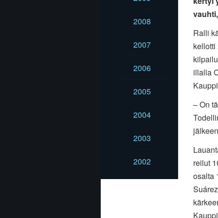
kertyi
vauhti,
2008
Ralli k
2007
kellott
kilpai
2006
illalla
Kauppi
2005
– On tä
2004
Todell
jälkeen
2003
Lauanta
2002
reilut 
osalta 
Suárez
kärkeen
Kauppi