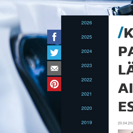
2026
K
2025
P
2024
2023
L
2022
A
2021
E
2020
2019
20.04.202