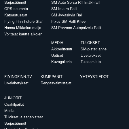
Sarjasäännöt
SM Auto Sorsa Riihimäki-ralli
GPS-seuranta
SM Imatra Ralli
Katsastusajat
SM Jyväskylä Ralli
Flying Finn Future Star
Fixus SM Ralli Kitee
Hannu Mikkolan malja
SM Porvoon Autopalvelu Ralli
Voittajat kautta aikojen
MEDIA
TULOKSET
Akkreditointi
SM-pistetilanne
Uutiset
Livetulokset
Kuvagalleria
Tulosarkisto
FLYINGFINN.TV
KUMPPANIT
YHTEYSTIEDOT
Livelähetykset
Rengasvalmistajat
JUNIORIT
Osakilpailut
Media
Tulokset ja sarjapisteet
Sarjasäännöt