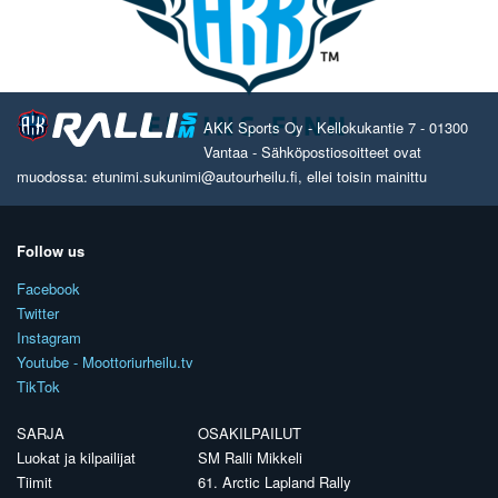
AKK Sports Oy - Kellokukantie 7 - 01300
Vantaa - Sähköpostiosoitteet ovat
muodossa: etunimi.sukunimi@autourheilu.fi, ellei toisin mainittu
Follow us
Facebook
Twitter
Instagram
Youtube - Moottoriurheilu.tv
TikTok
SARJA
OSAKILPAILUT
Luokat ja kilpailijat
SM Ralli Mikkeli
Tiimit
61. Arctic Lapland Rally