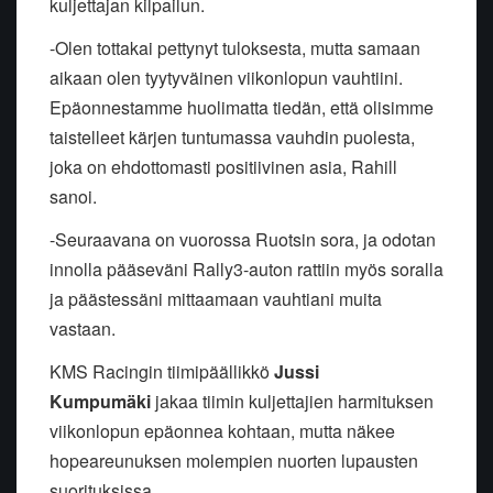
kuljettajan kilpailun.
-Olen tottakai pettynyt tuloksesta, mutta samaan
aikaan olen tyytyväinen viikonlopun vauhtiini.
Epäonnestamme huolimatta tiedän, että olisimme
taistelleet kärjen tuntumassa vauhdin puolesta,
joka on ehdottomasti positiivinen asia, Rahill
sanoi.
-Seuraavana on vuorossa Ruotsin sora, ja odotan
innolla pääseväni Rally3-auton rattiin myös soralla
ja päästessäni mittaamaan vauhtiani muita
vastaan.
KMS Racingin tiimipäällikkö
Jussi
Kumpumäki
jakaa tiimin kuljettajien harmituksen
viikonlopun epäonnea kohtaan, mutta näkee
hopeareunuksen molempien nuorten lupausten
suorituksissa.