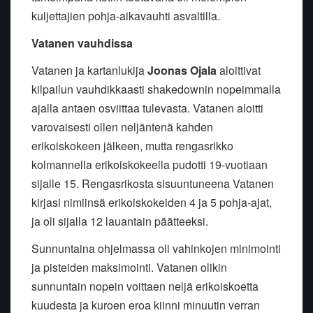
kuljettajien pohja-aikavauhti asvaltilla.
Vatanen vauhdissa
Vatanen ja kartanlukija
Joonas Ojala
aloittivat
kilpailun vauhdikkaasti shakedownin nopeimmalla
ajalla antaen osviittaa tulevasta. Vatanen aloitti
varovaisesti ollen neljäntenä kahden
erikoiskokeen jälkeen, mutta rengasrikko
kolmannella erikoiskokeella pudotti 19-vuotiaan
sijalle 15. Rengasrikosta sisuuntuneena Vatanen
kirjasi nimiinsä erikoiskokeiden 4 ja 5 pohja-ajat,
ja oli sijalla 12 lauantain päätteeksi.
Sunnuntaina ohjelmassa oli vahinkojen minimointi
ja pisteiden maksimointi. Vatanen olikin
sunnuntain nopein voittaen neljä erikoiskoetta
kuudesta ja kuroen eroa kiinni minuutin verran