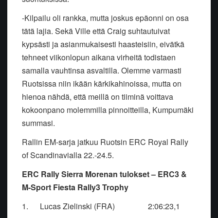
-Kilpailu oli rankka, mutta joskus epäonni on osa
tätä lajia. Sekä Ville että Craig suhtautuivat
kypsästi ja asianmukaisesti haasteisiin, eivätkä
tehneet viikonlopun aikana virheitä todistaen
samalla vauhtinsa asvaltilla. Olemme varmasti
Ruotsissa niin ikään kärkikahinoissa, mutta on
hienoa nähdä, että meillä on tiiminä voittava
kokoonpano molemmilla pinnoitteilla, Kumpumäki
summasi.
Rallin EM-sarja jatkuu Ruotsin ERC Royal Rally
of Scandinavialla 22.-24.5.
ERC Rally Sierra Morenan tulokset – ERC3 &
M-Sport Fiesta Rally3 Trophy
1.
Lucas Zielinski (FRA) 2:06:23,1