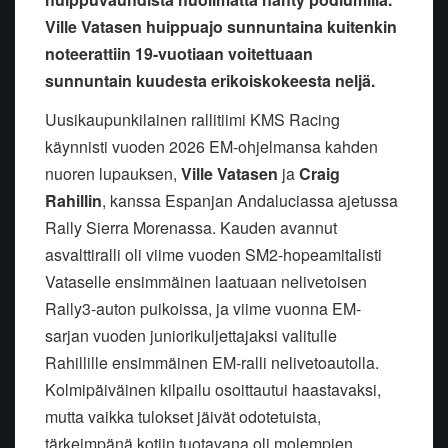
Ville Vatasen huippuajo sunnuntaina kuitenkin
noteerattiin 19-vuotiaan voitettuaan
sunnuntain kuudesta erikoiskokeesta neljä.
Uusikaupunkilainen rallitiimi KMS Racing
käynnisti vuoden 2026 EM-ohjelmansa kahden
nuoren lupauksen,
Ville Vatasen
ja
Craig
Rahillin
, kanssa Espanjan Andaluciassa ajetussa
Rally Sierra Morenassa. Kauden avannut
asvalttiralli oli viime vuoden SM2-hopeamitalisti
Vataselle ensimmäinen laatuaan nelivetoisen
Rally3-auton puikoissa, ja viime vuonna EM-
sarjan vuoden juniorikuljettajaksi valitulle
Rahillille ensimmäinen EM-ralli nelivetoautolla.
Kolmipäiväinen kilpailu osoittautui haastavaksi,
mutta vaikka tulokset jäivät odotetuista,
tärkeimpänä kotiin tuotavana oli molempien