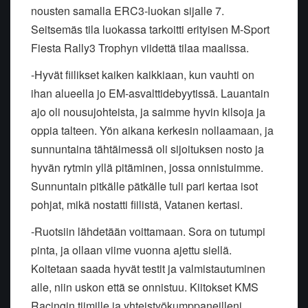
nousten samalla ERC3-luokan sijalle 7.
Seitsemäs tila luokassa tarkoitti erityisen M-Sport
Fiesta Rally3 Trophyn viidettä tilaa maalissa.
-Hyvät fiilikset kaiken kaikkiaan, kun vauhti on
ihan alueella jo EM-asvalttidebyytissä. Lauantain
ajo oli nousujohteista, ja saimme hyvin kilsoja ja
oppia talteen. Yön aikana kerkesin nollaamaan, ja
sunnuntaina tähtäimessä oli sijoituksen nosto ja
hyvän rytmin yllä pitäminen, jossa onnistuimme.
Sunnuntain pitkälle pätkälle tuli pari kertaa isot
pohjat, mikä nostatti fiilistä, Vatanen kertasi.
-Ruotsiin lähdetään voittamaan. Sora on tutumpi
pinta, ja ollaan viime vuonna ajettu siellä.
Koitetaan saada hyvät testit ja valmistautuminen
alle, niin uskon että se onnistuu. Kiitokset KMS
Racingin tiimille ja yhteistyökumppaneilleni.