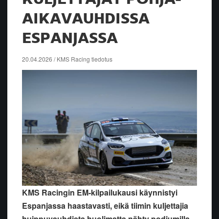
AIKAVAUHDISSA
ESPANJASSA
20.04.2026 / KMS Racing tiedotus
KMS Racingin EM-kilpailukausi käynnistyi
Espanjassa haastavasti, eikä tiimin kuljettajia
huippuvauhdista huolimatta nähty podiumilla.