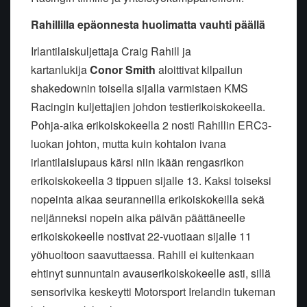
Rahillilla epäonnesta huolimatta vauhti päällä
Irlantilaiskuljettaja Craig Rahill ja
kartanlukija
Conor Smith
aloittivat kilpailun
shakedownin toisella sijalla varmistaen KMS
Racingin kuljettajien johdon testierikoiskokeella.
Pohja-aika erikoiskokeella 2 nosti Rahillin ERC3-
luokan johton, mutta kuin kohtalon ivana
irlantilaislupaus kärsi niin ikään rengasrikon
erikoiskokeella 3 tippuen sijalle 13. Kaksi toiseksi
nopeinta aikaa seuranneilla erikoiskokeilla sekä
neljänneksi nopein aika päivän päättäneelle
erikoiskokeelle nostivat 22-vuotiaan sijalle 11
yöhuoltoon saavuttaessa. Rahill ei kuitenkaan
ehtinyt sunnuntain avauserikoiskokeelle asti, sillä
sensorivika keskeytti Motorsport Irelandin tukeman