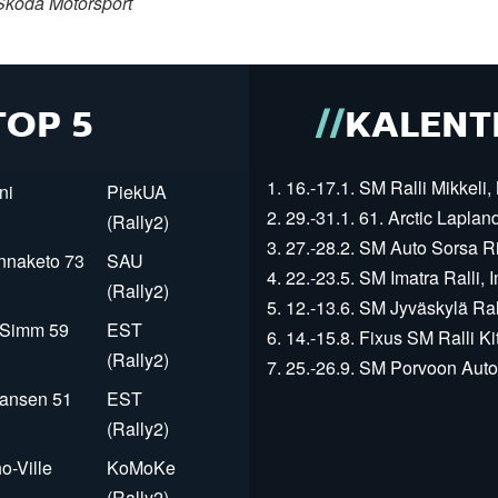
Skoda Motorsport
TOP 5
KALENT
1. 16.-17.1. SM Ralli Mikkeli, 
ni
PiekUA
2. 29.-31.1. 61. Arctic Laplan
(Rally2)
3. 27.-28.2. SM Auto Sorsa Rii
innaketo 73
SAU
4. 22.-23.5. SM Imatra Ralli, I
(Rally2)
5. 12.-13.6. SM Jyväskylä Rall
r Simm 59
EST
6. 14.-15.8. Fixus SM Ralli Kit
(Rally2)
7. 25.-26.9. SM Porvoon Autop
Jansen 51
EST
(Rally2)
o-Ville
KoMoKe
(Rally2)