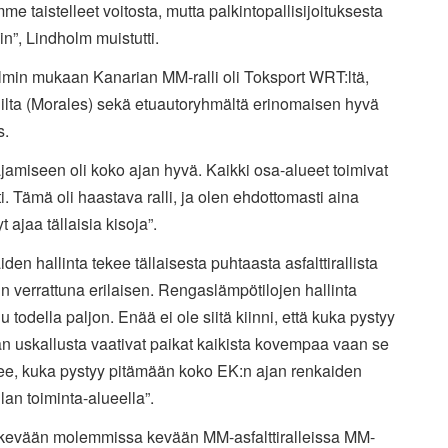
me taistelleet voitosta, mutta palkintopallisijoituksesta
in”, Lindholm muistutti.
lmin mukaan Kanarian MM-ralli oli Toksport WRT:ltä,
lilta (Morales) sekä etuautoryhmältä erinomaisen hyvä
s.
 ajamiseen oli koko ajan hyvä. Kaikki osa-alueet toimivat
i. Tämä oli haastava ralli, ja olen ehdottomasti aina
t ajaa tällaisia kisoja”.
den hallinta tekee tällaisesta puhtaasta asfalttirallista
n verrattuna erilaisen. Rengaslämpötilojen hallinta
u todella paljon. Enää ei ole siitä kiinni, että kuka pystyy
n uskallusta vaativat paikat kaikista kovempaa vaan se
see, kuka pystyy pitämään koko EK:n ajan renkaiden
lan toiminta-alueella”.
 kevään molemmissa kevään MM-asfalttiralleissa MM-