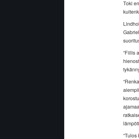
Toki em
kuitenk
Lindho
Gabrie
suoritu
”Fiilis
hienost
tykänny
”Renkai
aiempii
korostu
ajamaa
ratkai
lämpöti
”Tulos