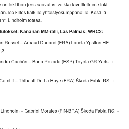
le on toki ihan jees saavutus, vaikka tavoittelimme toki
. Iso kiitos kaikille yhteistyökumppaneille. Kesällä
an”, Lindholm toteaa.
ulokset: Kanarian MM-ralli, Las Palmas; WRC2:
an Rossel – Arnaud Dunand (FRA) Lancia Ypsilon HF:
3,2
jandro Cachón – Borja Rozada (ESP) Toyota GR Yaris: +
c Camilli – Thibault De La Haye (FRA) Škoda Fabia RS: +
l Lindholm – Gabriel Morales (FIN/BRA) Škoda Fabia RS: +