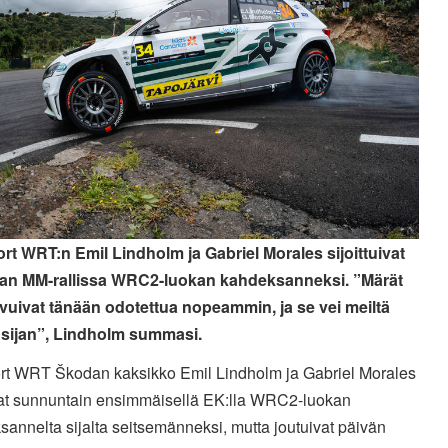
rt WRT:n Emil Lindholm ja Gabriel Morales sijoittuivat
an MM-rallissa WRC2-luokan kahdeksanneksi. ”Märät
uivuivat tänään odotettua nopeammin, ja se vei meiltä
sijan”, Lindholm summasi.
rt WRT Škodan kaksikko Emil Lindholm ja Gabriel Morales
at sunnuntain ensimmäisellä EK:lla WRC2-luokan
annelta sijalta seitsemänneksi, mutta joutuivat päivän