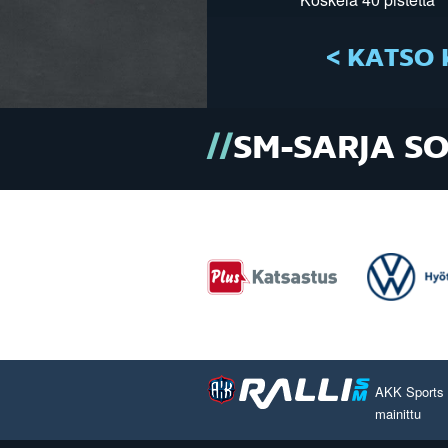
< KATSO 
SM-SARJA S
AKK Sports O
mainittu