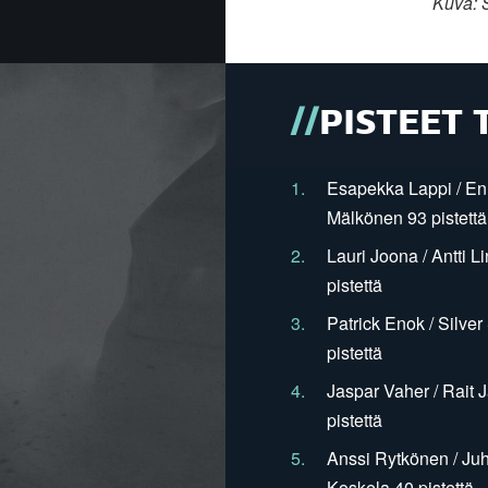
Kuva: 
PISTEET 
1.
Esapekka Lappi / En
Mälkönen 93 pistettä
2.
Lauri Joona / Antti L
pistettä
3.
Patrick Enok / Silve
pistettä
4.
Jaspar Vaher / Rait 
pistettä
5.
Anssi Rytkönen / Juh
Koskela 40 pistettä