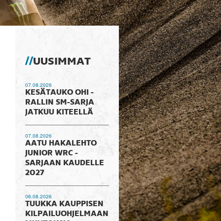
UUSIMMAT
07.08.2026
KESÄTAUKO OHI -
RALLIN SM-SARJA
JATKUU KITEELLÄ
07.08.2026
AATU HAKALEHTO
JUNIOR WRC -
SARJAAN KAUDELLE
2027
06.08.2026
TUUKKA KAUPPISEN
KILPAILUOHJELMAAN