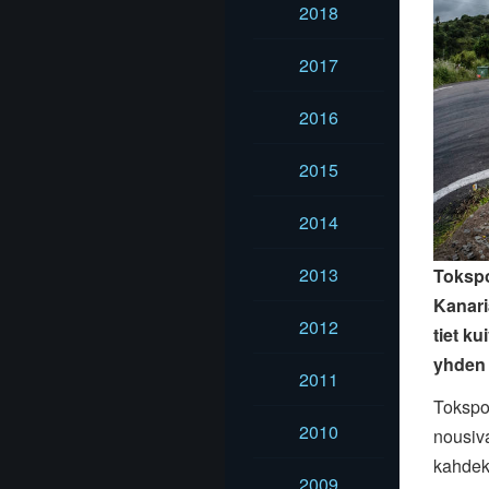
2018
2017
2016
2015
2014
2013
Tokspo
Kanari
2012
tiet k
yhden 
2011
Tokspo
2010
nousiv
kahdeks
2009