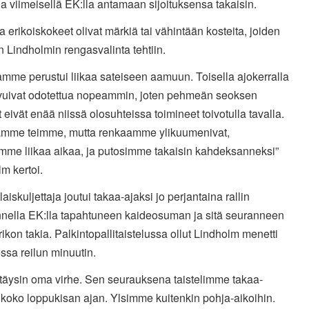
a viimeisellä EK:lla antamaan sijoituksensa takaisin.
 erikoiskokeet olivat märkiä tai vähintään kosteita, joiden
Lindholmin rengasvalinta tehtiin.
amme perustui liikaa sateiseen aamuun. Toisella ajokerralla
uivuivat odotettua nopeammin, joten pehmeän seoksen
 eivät enää niissä olosuhteissa toimineet toivotulla tavalla.
mme teimme, mutta renkaamme ylikuumenivat,
mme liikaa aikaa, ja putosimme takaisin kahdeksanneksi”
m kertoi.
iskuljettaja joutui takaa-ajaksi jo perjantaina rallin
nella EK:lla tapahtuneen kaideosuman ja sitä seuranneen
ikon takia. Palkintopallitaistelussa ollut Lindholm menetti
essa reilun minuutin.
 täysin oma virhe. Sen seurauksena taistelimme takaa-
 koko loppukisan ajan. Ylsimme kuitenkin pohja-aikoihin.