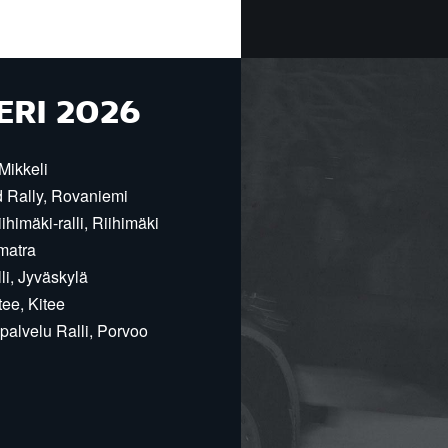
ERI 2026
Mikkeli
d Rally, Rovaniemi
himäki-ralli, Riihimäki
matra
i, Jyväskylä
ee, Kitee
alvelu Ralli, Porvoo