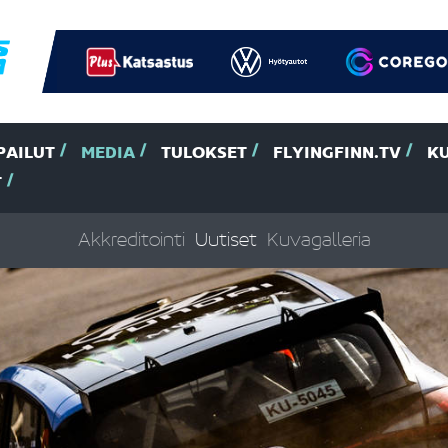
PAILUT
MEDIA
TULOKSET
FLYINGFINN.TV
K
T
Akkreditointi
Uutiset
Kuvagalleria