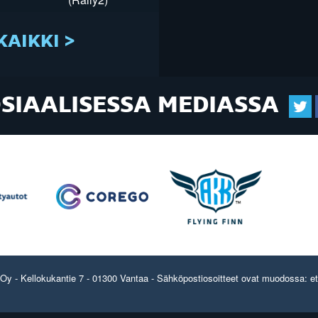
KAIKKI >
OSIAALISESSA MEDIASSA
y - Kellokukantie 7 - 01300 Vantaa - Sähköpostiosoitteet ovat muodossa: etun