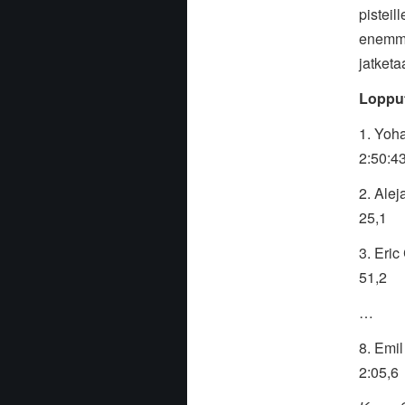
pisteil
enemmän
jatketa
Lopput
1. Yoh
2:50:4
2. Ale
25,1
3. Eri
51,2
…
8. Emi
2:05,6