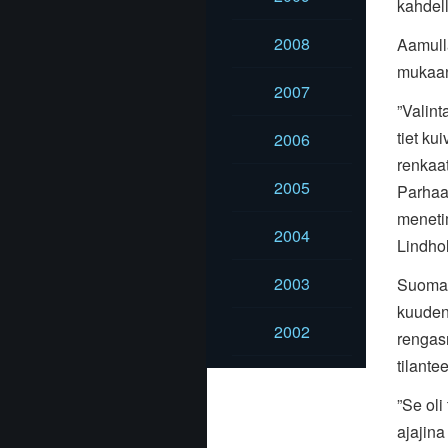
kahdell
2008
Aamulla
mukaan 
2007
”Valint
tiet k
2006
renkaat
2005
Parhaa
meneti
2004
Lindhol
2003
Suomala
kuuden
2002
rengasr
tilante
”Se oli
ajajina