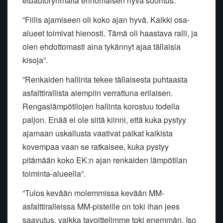
etuautoryhmältä erinomaisen hyvä suoritus.
”Fiilis ajamiseen oli koko ajan hyvä. Kaikki osa-
alueet toimivat hienosti. Tämä oli haastava ralli, ja
olen ehdottomasti aina tykännyt ajaa tällaisia
kisoja”.
”Renkaiden hallinta tekee tällaisesta puhtaasta
asfalttirallista aiempiin verrattuna erilaisen.
Rengaslämpötilojen hallinta korostuu todella
paljon. Enää ei ole siitä kiinni, että kuka pystyy
ajamaan uskallusta vaativat paikat kaikista
kovempaa vaan se ratkaisee, kuka pystyy
pitämään koko EK:n ajan renkaiden lämpötilan
toiminta-alueella”.
”Tulos kevään molemmissa kevään MM-
asfalttiralleissa MM-pisteille on toki ihan jees
saavutus, vaikka tavoittelimme toki enemmän. Iso