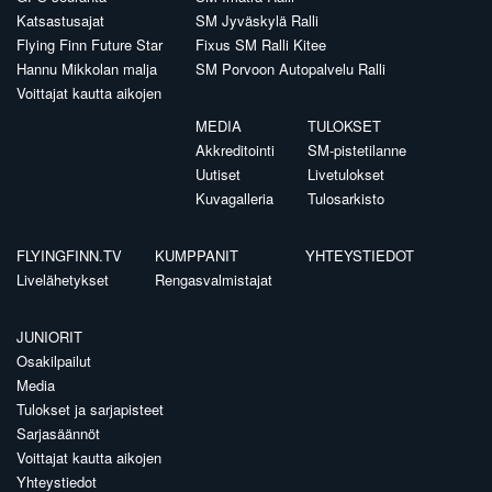
Katsastusajat
SM Jyväskylä Ralli
Flying Finn Future Star
Fixus SM Ralli Kitee
Hannu Mikkolan malja
SM Porvoon Autopalvelu Ralli
Voittajat kautta aikojen
MEDIA
TULOKSET
Akkreditointi
SM-pistetilanne
Uutiset
Livetulokset
Kuvagalleria
Tulosarkisto
FLYINGFINN.TV
KUMPPANIT
YHTEYSTIEDOT
Livelähetykset
Rengasvalmistajat
JUNIORIT
Osakilpailut
Media
Tulokset ja sarjapisteet
Sarjasäännöt
Voittajat kautta aikojen
Yhteystiedot