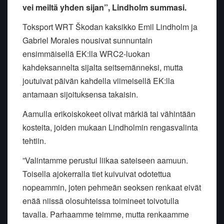
vei meiltä yhden sijan”, Lindholm summasi.
Toksport WRT Škodan kaksikko Emil Lindholm ja
Gabriel Morales nousivat sunnuntain
ensimmäisellä EK:lla WRC2-luokan
kahdeksannelta sijalta seitsemänneksi, mutta
joutuivat päivän kahdella viimeisellä EK:lla
antamaan sijoituksensa takaisin.
Aamulla erikoiskokeet olivat märkiä tai vähintään
kosteita, joiden mukaan Lindholmin rengasvalinta
tehtiin.
”Valintamme perustui liikaa sateiseen aamuun.
Toisella ajokerralla tiet kuivuivat odotettua
nopeammin, joten pehmeän seoksen renkaat eivät
enää niissä olosuhteissa toimineet toivotulla
tavalla. Parhaamme teimme, mutta renkaamme