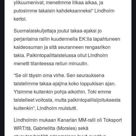
ylikuumenivat, menetimme liikaa aikaa, ja
putosimme takaisin kahdeksanneksi” Lindholm
kertoi.
Suomalaiskuljettaja joutui takaa-ajaksi jo
perjantaina rallin kuudennella EK:lla tapahtuneen
kaideosuman ja sitä seuranneen rengasrikon
takia. Palkintopallitaistelussa ollut Lindholm
menetti tilanteessa reilun minuutin.
”Se oli täysin oma virhe. Sen seurauksena
taistelimme takaa-ajajina koko loppukisan ajan.
Ylsimme kuitenkin pohja-aikoihin. Toki emme
taistelleet voitosta, mutta palkintopallisijoituksesta
kuitenkin”, Lindholm muistutti.
Lindholmin mukaan Kanarian MM-ralli oli Toksport
WRT:ltä, Gabrielilta (Morales) sekä