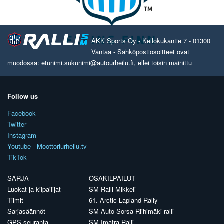
AKK Sports Oy - Kellokukantie 7 - 01300
Vantaa - Sähköpostiosoitteet ovat
muodossa: etunimi.sukunimi@autourheilu.fi, ellei toisin mainittu
Follow us
Facebook
Twitter
Instagram
Youtube - Moottoriurheilu.tv
TikTok
SARJA
OSAKILPAILUT
Luokat ja kilpailijat
SM Ralli Mikkeli
Tiimit
61. Arctic Lapland Rally
Sarjasäännöt
SM Auto Sorsa Riihimäki-ralli
GPS-seuranta
SM Imatra Ralli