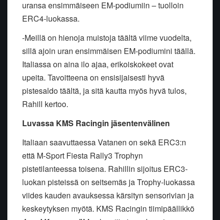
uransa ensimmäiseen EM-podiumiin – tuolloin
ERC4-luokassa.
-Meillä on hienoja muistoja täältä viime vuodelta,
sillä ajoin uran ensimmäisen EM-podiumini täällä.
Italiassa on aina ilo ajaa, erikoiskokeet ovat
upeita. Tavoitteena on ensisijaisesti hyvä
pistesaldo täältä, ja sitä kautta myös hyvä tulos,
Rahill kertoo.
Luvassa KMS Racingin jäsentenvälinen
Italiaan saavuttaessa Vatanen on sekä ERC3:n
että M-Sport Fiesta Rally3 Trophyn
pistetilanteessa toisena. Rahillin sijoitus ERC3-
luokan pisteissä on seitsemäs ja Trophy-luokassa
viides kauden avauksessa kärsityn sensorivian ja
keskeytyksen myötä. KMS Racingin tiimipäällikkö