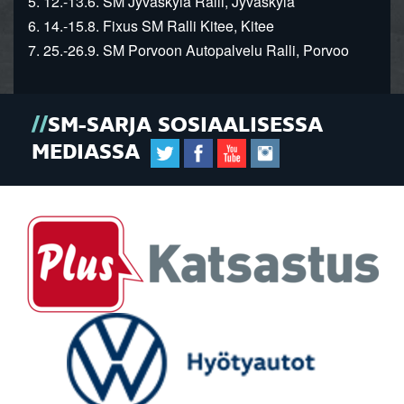
5. 12.-13.6. SM Jyväskylä Ralli, Jyväskylä
6. 14.-15.8. Fixus SM Ralli Kitee, Kitee
7. 25.-26.9. SM Porvoon Autopalvelu Ralli, Porvoo
SM-SARJA SOSIAALISESSA
MEDIASSA