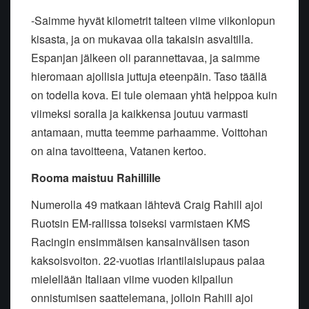
-Saimme hyvät kilometrit talteen viime viikonlopun
kisasta, ja on mukavaa olla takaisin asvaltilla.
Espanjan jälkeen oli parannettavaa, ja saimme
hieromaan ajollisia juttuja eteenpäin. Taso täällä
on todella kova. Ei tule olemaan yhtä helppoa kuin
viimeksi soralla ja kaikkensa joutuu varmasti
antamaan, mutta teemme parhaamme. Voittohan
on aina tavoitteena, Vatanen kertoo.
Rooma maistuu Rahillille
Numerolla 49 matkaan lähtevä Craig Rahill ajoi
Ruotsin EM-rallissa toiseksi varmistaen KMS
Racingin ensimmäisen kansainvälisen tason
kaksoisvoiton. 22-vuotias irlantilaislupaus palaa
mielellään Italiaan viime vuoden kilpailun
onnistumisen saattelemana, jolloin Rahill ajoi