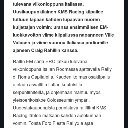
tulevana viikonloppuna Italiassa.
Uusikaupunkilainen KMS Racing kilpailee
tuttuun tapaan kahden lupaavan nuoren
kuljettajan voimin: uransa ensimmäisen EM-
luokkavoiton viime kilpailussa napanneen Ville
Vatasen ja viime vuonna Italiassa podiumille
ajaneen Craig Rahillin kanssa.
Rallin EM-sarja ERC jatkuu tulevana
viikonloppuna Italian Roomassa ajettavalla Rally
di Roma Capitalella. Kauden kolmas osakilpailu
ajetaan asvaltilla Italian kuuluisilla
serpentiiniteillä, ja ohjelmaan mahtuu myös
yleisöerikoiskoe Colosseumin ympäri.
Uudestakaupungista ponnistava rallitiimi KMS
Racing lähtee matkaan kahden autokunnan
voimin. Toista Ford Fiesta Rally3:a ajaa