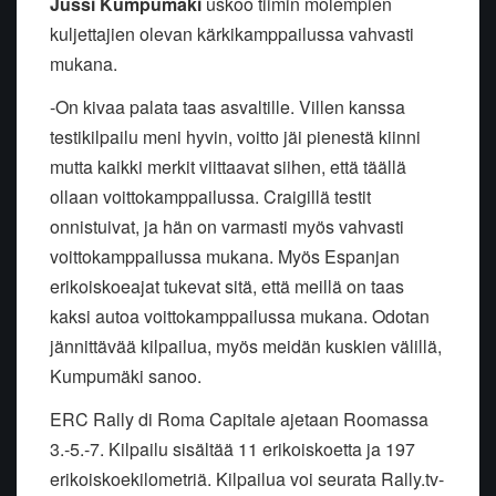
Jussi Kumpumäki
uskoo tiimin molempien
kuljettajien olevan kärkikamppailussa vahvasti
mukana.
-On kivaa palata taas asvaltille. Villen kanssa
testikilpailu meni hyvin, voitto jäi pienestä kiinni
mutta kaikki merkit viittaavat siihen, että täällä
ollaan voittokamppailussa. Craigillä testit
onnistuivat, ja hän on varmasti myös vahvasti
voittokamppailussa mukana. Myös Espanjan
erikoiskoeajat tukevat sitä, että meillä on taas
kaksi autoa voittokamppailussa mukana. Odotan
jännittävää kilpailua, myös meidän kuskien välillä,
Kumpumäki sanoo.
ERC Rally di Roma Capitale ajetaan Roomassa
3.-5.-7. Kilpailu sisältää 11 erikoiskoetta ja 197
erikoiskoekilometriä. Kilpailua voi seurata Rally.tv-