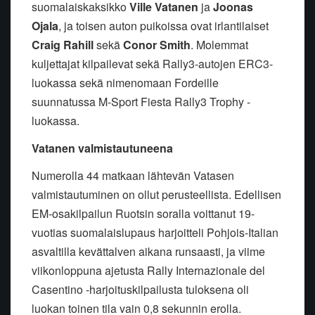
suomalaiskaksikko
Ville Vatanen
ja
Joonas
Ojala
, ja toisen auton puikoissa ovat irlantilaiset
Craig Rahill
sekä
Conor Smith
. Molemmat
kuljettajat kilpailevat sekä Rally3-autojen ERC3-
luokassa sekä nimenomaan Fordeille
suunnatussa M-Sport Fiesta Rally3 Trophy -
luokassa.
Vatanen valmistautuneena
Numerolla 44 matkaan lähtevän Vatasen
valmistautuminen on ollut perusteellista. Edellisen
EM-osakilpailun Ruotsin soralla voittanut 19-
vuotias suomalaislupaus harjoitteli Pohjois-Italian
asvaltilla kevättalven aikana runsaasti, ja viime
viikonloppuna ajetusta Rally Internazionale del
Casentino -harjoituskilpailusta tuloksena oli
luokan toinen tila vain 0,8 sekunnin erolla.