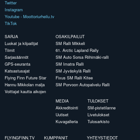
Twitter
Instagram
Youtube - Moottoriurheilu.tv
TikTok
SARJA
OSAKILPAILUT
Luokat ja kilpailijat
SM Ralli Mikkeli
Tiimit
61. Arctic Lapland Rally
Sarjasäännöt
SM Auto Sorsa Riihimäki-ralli
GPS-seuranta
SM Imatra Ralli
Katsastusajat
SM Jyväskylä Ralli
Flying Finn Future Star
Fixus SM Ralli Kitee
Hannu Mikkolan malja
SM Porvoon Autopalvelu Ralli
Voittajat kautta aikojen
MEDIA
TULOKSET
Akkreditointi
SM-pistetilanne
Uutiset
Livetulokset
Kuvagalleria
Tulosarkisto
FLYINGFINN.TV
KUMPPANIT
YHTEYSTIEDOT