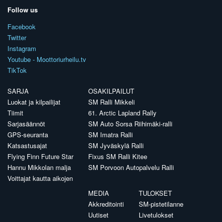
Follow us
Facebook
Twitter
Instagram
Youtube - Moottoriurheilu.tv
TikTok
SARJA
OSAKILPAILUT
Luokat ja kilpailijat
SM Ralli Mikkeli
Tiimit
61. Arctic Lapland Rally
Sarjasäännöt
SM Auto Sorsa Riihimäki-ralli
GPS-seuranta
SM Imatra Ralli
Katsastusajat
SM Jyväskylä Ralli
Flying Finn Future Star
Fixus SM Ralli Kitee
Hannu Mikkolan malja
SM Porvoon Autopalvelu Ralli
Voittajat kautta aikojen
MEDIA
TULOKSET
Akkreditointi
SM-pistetilanne
Uutiset
Livetulokset