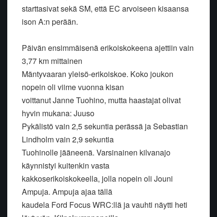
starttasivat sekä SM, että EC arvoiseen kisaansa
ison A:n perään.
Päivän ensimmäisenä erikoiskokeena ajettiin vain
3,77 km mittainen
Mäntyvaaran yleisö-erikoiskoe. Koko joukon
nopein oli viime vuonna kisan
voittanut Janne Tuohino, mutta haastajat olivat
hyvin mukana: Juuso
Pykälistö vain 2,5 sekuntia perässä ja Sebastian
Lindholm vain 2,9 sekuntia
Tuohinolle jääneenä. Varsinainen kilvanajo
käynnistyi kuitenkin vasta
kakkoserikoiskokeella, jolla nopein oli Jouni
Ampuja. Ampuja ajaa tällä
kaudela Ford Focus WRC:llä ja vauhti näytti heti