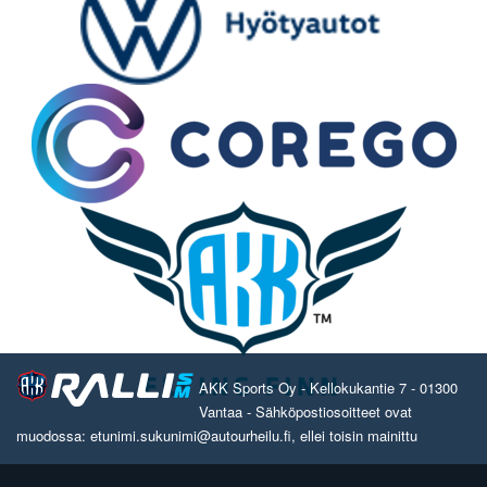
AKK Sports Oy - Kellokukantie 7 - 01300
Vantaa - Sähköpostiosoitteet ovat
muodossa: etunimi.sukunimi@autourheilu.fi, ellei toisin mainittu