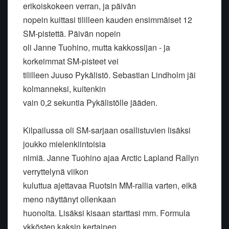
erikoiskokeen verran, ja päivän
nopein kuittasi tililleen kauden ensimmäiset 12
SM-pistettä. Päivän nopein
oli Janne Tuohino, mutta kakkossijan - ja
korkeimmat SM-pisteet vei
tililleen Juuso Pykälistö. Sebastian Lindholm jäi
kolmanneksi, kuitenkin
vain 0,2 sekuntia Pykälistölle jääden.
Kilpailussa oli SM-sarjaan osallistuvien lisäksi
joukko mielenkiintoisia
nimiä. Janne Tuohino ajaa Arctic Lapland Rallyn
verryttelynä viikon
kuluttua ajettavaa Ruotsin MM-rallia varten, eikä
meno näyttänyt ollenkaan
huonolta. Lisäksi kisaan starttasi mm. Formula
ykkösten kaksin kertainen