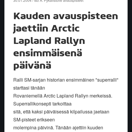
30.01.2004 / Iso A: Pykälistölle avauspisteet
Kauden avauspisteen
jaettiin Arctic
Lapland Rallyn
ensimmäisenä
päivänä
Ralli SM-sarjan historian ensimmäinen "superralli"
starttasi tänään
Rovaniemellä Arctic Lapland Rallyn merkeissä.
Superrallikonsepti tarkoittaa
sitä, että kaksi päiväisessä kilpailussa jaetaan
SM-pisteet erikseen
molempina päivinä. Tänään ajettiin kuuden