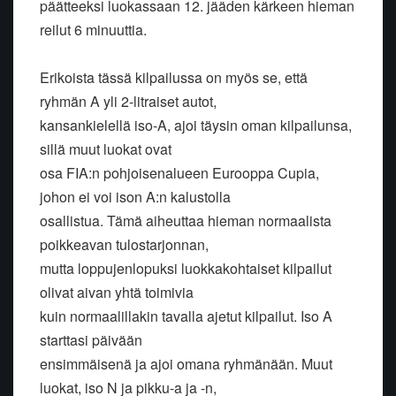
päätteeksi luokassaan 12. jääden kärkeen hieman
reilut 6 minuuttia.
Erikoista tässä kilpailussa on myös se, että
ryhmän A yli 2-litraiset autot,
kansankielellä iso-A, ajoi täysin oman kilpailunsa,
sillä muut luokat ovat
osa FIA:n pohjoisenalueen Eurooppa Cupia,
johon ei voi ison A:n kalustolla
osallistua. Tämä aiheuttaa hieman normaalista
poikkeavan tulostarjonnan,
mutta loppujenlopuksi luokkakohtaiset kilpailut
olivat aivan yhtä toimivia
kuin normaalillakin tavalla ajetut kilpailut. Iso A
starttasi päivään
ensimmäisenä ja ajoi omana ryhmänään. Muut
luokat, iso N ja pikku-a ja -n,