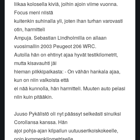
liikaa kolosella kiviä, joihin ajoin viime vuonna.
Focus meni niistä
kuitenkin suhinalla yli, joten ihan turhan varovasti
otin, harmitteli
Ampuja. Sebastian Lindholmilla on allaan
vuosimallin 2003 Peugeot 206 WRC.
Autolla hän on ehtinyt ajaa hyvät testikilometrit,
mutta kisavauhti jäi
hieman piikkipaikasta: - On vähän hankala ajaa,
kun on niin valkoista että
ei nää kunnolla, hän harmitteli. Muuten auto pelasi
niin kuin pitääkin.
Juuso Pykälistö oli nyt päässyt selkeästi sinuiksi
Corollansa kanssa. Hän
ajoi pohja-ajan kilpailun uutuuserikoiskokeelle,
noin kymmenkilometriselle