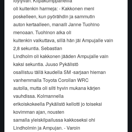
löytyvän. Kilpakumppaneilla
oli kuitenkin harmeja: - Kakkonen meni
poskelleen, kun pyörähdin ja sammutin
auton kertaalleen, manaili Janne Tuohino
menoaan. Tuohinon aika oli
kuitenkin vaikuttava, sillä hän jäi Ampujalle vain
2,8 sekuntia. Sebastian
Lindholm oli kakkonen jääden Ampujalle vain
kaksi sekuntia. Juuso Pykälistö
osallistuu tällä kaudella SM -sarjaan hieman
vanhemmalla Toyota Corollan WRC
autolla, mutta oli silti hyvin mukana kärjen
vauhdissa. Kolmannella
erikoiskokeella Pykälistö kellotti jo toiseksi
kovimman ajan, nousten
samalla yleiskilpailussa kakkoseksi ohi
Lindholmin ja Ampujan. - Varoin