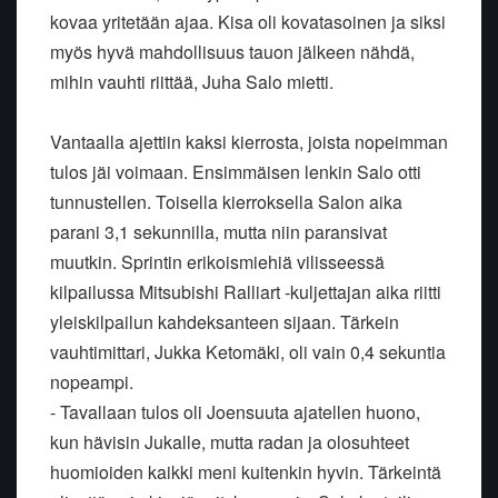
kovaa yritetään ajaa. Kisa oli kovatasoinen ja siksi
myös hyvä mahdollisuus tauon jälkeen nähdä,
mihin vauhti riittää, Juha Salo mietti.
Vantaalla ajettiin kaksi kierrosta, joista nopeimman
tulos jäi voimaan. Ensimmäisen lenkin Salo otti
tunnustellen. Toisella kierroksella Salon aika
parani 3,1 sekunnilla, mutta niin paransivat
muutkin. Sprintin erikoismiehiä vilisseessä
kilpailussa Mitsubishi Ralliart -kuljettajan aika riitti
yleiskilpailun kahdeksanteen sijaan. Tärkein
vauhtimittari, Jukka Ketomäki, oli vain 0,4 sekuntia
nopeampi.
- Tavallaan tulos oli Joensuuta ajatellen huono,
kun hävisin Jukalle, mutta radan ja olosuhteet
huomioiden kaikki meni kuitenkin hyvin. Tärkeintä