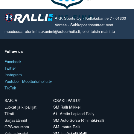
AKK Sports Oy - Kellokukantie 7 - 01300
Vantaa - Sähköpostiosoitteet ovat
muodossa: etunimi.sukunimi@autourheilu.fi, ellei toisin mainittu
Follow us
Facebook
Twitter
Instagram
Youtube - Moottoriurheilu.tv
TikTok
SARJA
OSAKILPAILUT
Luokat ja kilpailijat
SM Ralli Mikkeli
Tiimit
61. Arctic Lapland Rally
Sarjasäännöt
SM Auto Sorsa Riihimäki-ralli
GPS-seuranta
SM Imatra Ralli
Katsastusajat
SM Jyväskylä Ralli