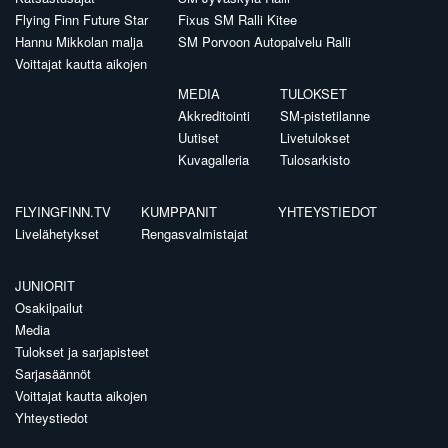
Flying Finn Future Star
Fixus SM Ralli Kitee
Hannu Mikkolan malja
SM Porvoon Autopalvelu Ralli
Voittajat kautta aikojen
MEDIA
TULOKSET
Akkreditointi
SM-pistetilanne
Uutiset
Livetulokset
Kuvagalleria
Tulosarkisto
FLYINGFINN.TV
KUMPPANIT
YHTEYSTIEDOT
Livelähetykset
Rengasvalmistajat
JUNIORIT
Osakilpailut
Media
Tulokset ja sarjapisteet
Sarjasäännöt
Voittajat kautta aikojen
Yhteystiedot