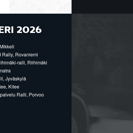
ERI 2026
Mikkeli
d Rally, Rovaniemi
himäki-ralli, Riihimäki
matra
i, Jyväskylä
ee, Kitee
alvelu Ralli, Porvoo