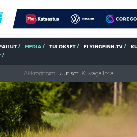
PAILUT
MEDIA
TULOKSET
FLYINGFINN.TV
K
T
Akkreditointi
Uutiset
Kuvagalleria