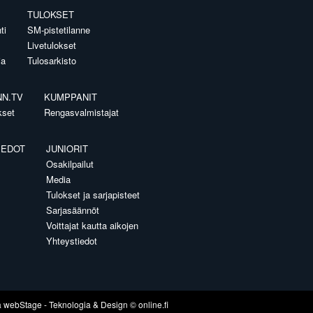
TULOKSET
ti
SM-pistetilanne
Livetulokset
ia
Tulosarkisto
NN.TV
KUMPPANIT
kset
Rengasvalmistajat
IEDOT
JUNIORIT
Osakilpailut
Media
Tulokset ja sarjapisteet
Sarjasäännöt
Voittajat kautta aikojen
Yhteystiedot
a
webStage
- Teknologia & Design ©
online.fi