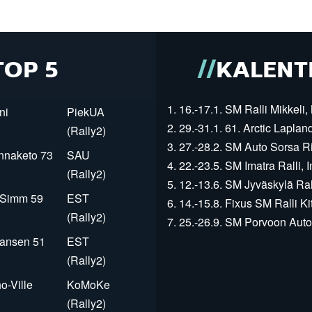
TOP 5
KALENT
1. 16.-17.1. SM Ralli Mikkeli, 
ni
PiekUA
2. 29.-31.1. 61. Arctic Laplan
(Rally2)
3. 27.-28.2. SM Auto Sorsa Rii
innaketo 73
SAU
4. 22.-23.5. SM Imatra Ralli, I
(Rally2)
5. 12.-13.6. SM Jyväskylä Rall
r Simm 59
EST
6. 14.-15.8. Fixus SM Ralli Kit
(Rally2)
7. 25.-26.9. SM Porvoon Autop
Jansen 51
EST
(Rally2)
o-Ville
KoMoKe
(Rally2)