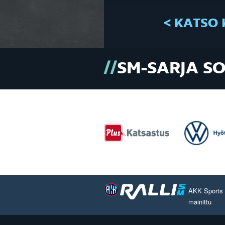
< KATSO 
SM-SARJA S
AKK Sports O
mainittu