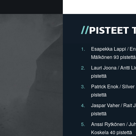
PISTEET 
1.
Esapekka Lappi / En
Mälkönen 93 pistettä
2.
Lauri Joona / Antti L
pistettä
3.
Patrick Enok / Silve
pistettä
4.
Jaspar Vaher / Rait 
pistettä
5.
Anssi Rytkönen / Juh
Koskela 40 pistettä