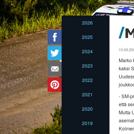
2026
2025
10.09.20
2024
Marko 
2023
kaksi S
Uudess
2022
joukkoo
2021
- SM-p
että se
2020
Mutta U
asemat 
2019
Kolmen 