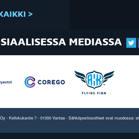
KAIKKI >
OSIAALISESSA MEDIASSA
y - Kellokukantie 7 - 01300 Vantaa - Sähköpostiosoitteet ovat muodossa: etun