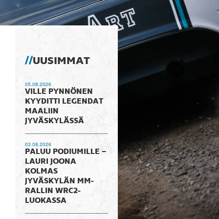
UUSIMMAT
05.08.2026
VILLE PYNNÖNEN
KYYDITTI LEGENDAT
MAALIIN
JYVÄSKYLÄSSÄ
03.08.2026
PALUU PODIUMILLE –
LAURI JOONA
KOLMAS
JYVÄSKYLÄN MM-
RALLIN WRC2-
LUOKASSA