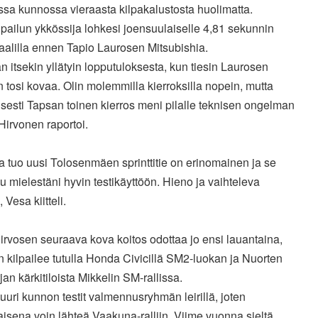
sa kunnossa vieraasta kilpakalustosta huolimatta.
lpailun ykkössija lohkesi joensuulaiselle 4,81 sekunnin
aalilla ennen Tapio Laurosen Mitsubishia.
 itsekin yllätyin lopputuloksesta, kun tiesin Laurosen
 tosi kovaa. Olin molemmilla kierroksilla nopein, mutta
isesti Tapsan toinen kierros meni pilalle teknisen ongelman
 Hirvonen raportoi.
 tuo uusi Tolosenmäen sprinttitie on erinomainen ja se
u mielestäni hyvin testikäyttöön. Hieno ja vaihteleva
 Vesa kiitteli.
rvosen seuraava kova koitos odottaa jo ensi lauantaina,
 kilpailee tutulla Honda Civicillä SM2-luokan ja Nuorten
an kärkitiloista Mikkelin SM-rallissa.
juuri kunnon testit valmennusryhmän leirillä, joten
aisena voin lähteä Vaakuna-ralliin. Viime vuonna sieltä