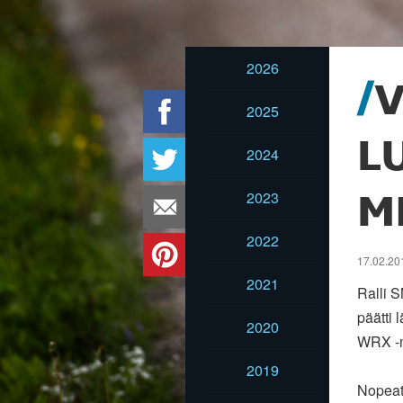
2026
V
2025
L
2024
2023
M
2022
17.02.201
2021
Ralli S
päätti 
2020
WRX -m
2019
Nopeate