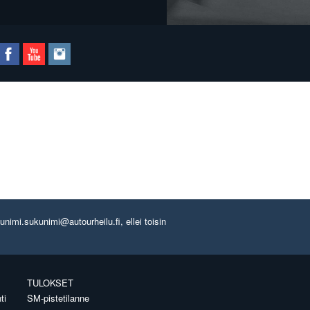
imi.sukunimi@autourheilu.fi, ellei toisin
TULOKSET
ti
SM-pistetilanne