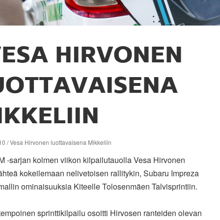
ESA HIRVONEN
UOTTAVAISENA
IKKELIIN
0 / Vesa Hirvonen luottavaisena Mikkeliin
M -sarjan kolmen viikon kilpailutauolla Vesa Hirvonen
lähteä kokeilemaan nelivetoisen rallitykin, Subaru Impreza
allin ominaisuuksia Kiteelle Tolosenmäen Talvisprintiin.
mpoinen sprinttikilpailu osoitti Hirvosen ranteiden olevan