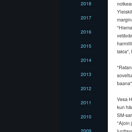
2018
notkeas
Yleiski
2017
margin
"Hieman
2016
vetävän
harmill
2015
takia",
2014
"Ratana
2013
soveltu
baana",
2012
Vesa Hi
2011
kun hän
SM-sarj
2010
"Ajoin 
2009
luottav