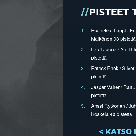
PISTEET 
1.
Esapekka Lappi / En
Mälkönen 93 pistettä
2.
Lauri Joona / Antti L
pistettä
3.
Patrick Enok / Silve
pistettä
4.
Jaspar Vaher / Rait 
pistettä
5.
Anssi Rytkönen / Juh
Koskela 40 pistettä
< KATSO 