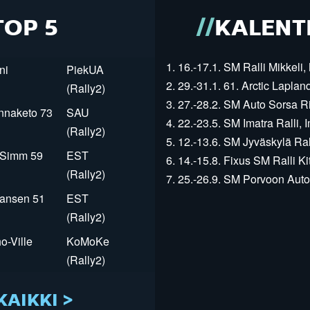
TOP 5
KALENT
1. 16.-17.1. SM Ralli Mikkeli, 
ni
PiekUA
2. 29.-31.1. 61. Arctic Laplan
(Rally2)
3. 27.-28.2. SM Auto Sorsa Rii
innaketo 73
SAU
4. 22.-23.5. SM Imatra Ralli, I
(Rally2)
5. 12.-13.6. SM Jyväskylä Rall
r Simm 59
EST
6. 14.-15.8. Fixus SM Ralli Kit
(Rally2)
7. 25.-26.9. SM Porvoon Autop
Jansen 51
EST
(Rally2)
o-Ville
KoMoKe
(Rally2)
KAIKKI >