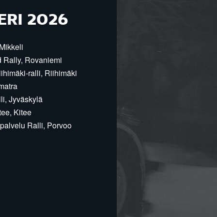
ERI 2026
Mikkeli
d Rally, Rovaniemi
himäki-ralli, Riihimäki
matra
i, Jyväskylä
ee, Kitee
alvelu Ralli, Porvoo