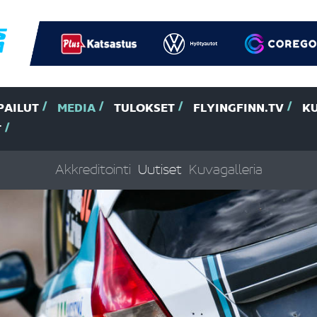
PAILUT
MEDIA
TULOKSET
FLYINGFINN.TV
K
T
Akkreditointi
Uutiset
Kuvagalleria