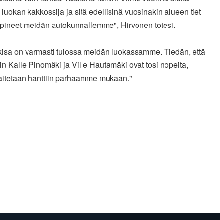
 luokan kakkossija ja sitä edellisinä vuosinakin alueen tiet
opineet meidän autokunnallemme", Hirvonen totesi.
kisa on varmasti tulossa meidän luokassamme. Tiedän, että
in Kalle Pinomäki ja Ville Hautamäki ovat tosi nopeita,
laitetaan hanttiin parhaamme mukaan."