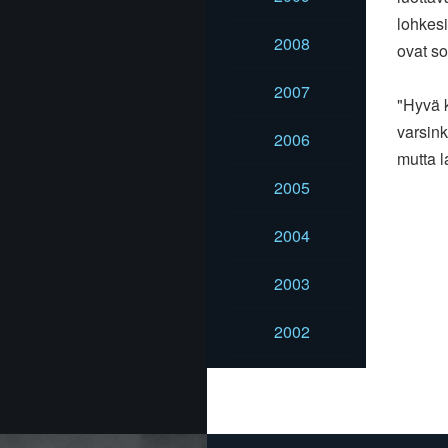
lohkesi
2008
ovat s
2007
"Hyvä 
varsink
2006
mutta 
2005
2004
2003
2002