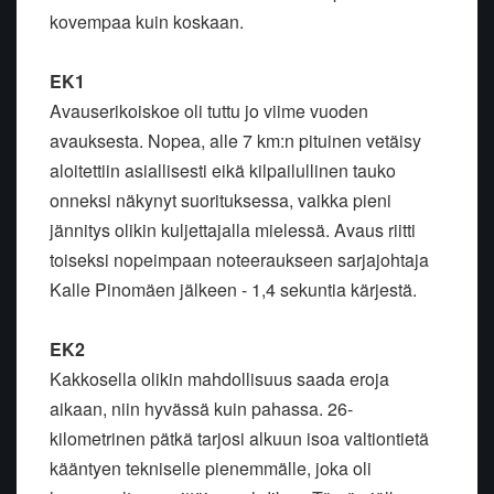
kovempaa kuin koskaan.
EK1
Avauserikoiskoe oli tuttu jo viime vuoden
avauksesta. Nopea, alle 7 km:n pituinen vetäisy
aloitettiin asiallisesti eikä kilpailullinen tauko
onneksi näkynyt suorituksessa, vaikka pieni
jännitys olikin kuljettajalla mielessä. Avaus riitti
toiseksi nopeimpaan noteeraukseen sarjajohtaja
Kalle Pinomäen jälkeen - 1,4 sekuntia kärjestä.
EK2
Kakkosella olikin mahdollisuus saada eroja
aikaan, niin hyvässä kuin pahassa. 26-
kilometrinen pätkä tarjosi alkuun isoa valtiontietä
kääntyen tekniselle pienemmälle, joka oli