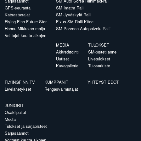
Sarjasäännöt
SM Auto Sorsa Riihimäki-ralli
GPS-seuranta
SM Imatra Ralli
Katsastusajat
SM Jyväskylä Ralli
Flying Finn Future Star
Fixus SM Ralli Kitee
Hannu Mikkolan malja
SM Porvoon Autopalvelu Ralli
Voittajat kautta aikojen
MEDIA
TULOKSET
Akkreditointi
SM-pistetilanne
Uutiset
Livetulokset
Kuvagalleria
Tulosarkisto
FLYINGFINN.TV
KUMPPANIT
YHTEYSTIEDOT
Livelähetykset
Rengasvalmistajat
JUNIORIT
Osakilpailut
Media
Tulokset ja sarjapisteet
Sarjasäännöt
Voittajat kautta aikojen