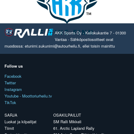
AKK Sports Oy - Kellokukantie 7 - 01300
Vantaa - Sähköpostiosoitteet ovat
muodossa: etunimi.sukunimi@autourheilu.fi, ellei toisin mainittu
Follow us
Facebook
Twitter
Instagram
Youtube - Moottoriurheilu.tv
TikTok
SARJA
OSAKILPAILUT
Luokat ja kilpailijat
SM Ralli Mikkeli
Tiimit
61. Arctic Lapland Rally