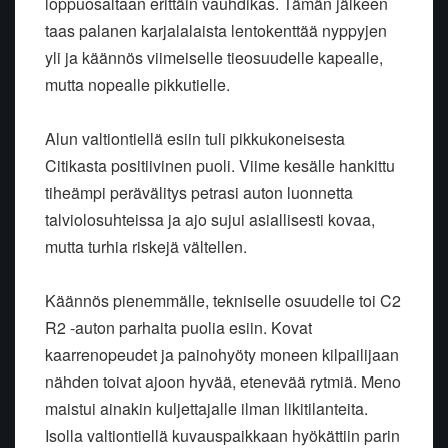
loppuosaltaan erittäin vauhdikas. Tämän jälkeen
taas palanen karjalalaista lentokenttää nyppyjen
yli ja käännös viimeiselle tieosuudelle kapealle,
mutta nopealle pikkutielle.
Alun valtiontiellä esiin tuli pikkukoneisesta
Citikasta positiivinen puoli. Viime kesälle hankittu
tiheämpi perävälitys petrasi auton luonnetta
talviolosuhteissa ja ajo sujui asiallisesti kovaa,
mutta turhia riskejä vältellen.
Käännös pienemmälle, tekniselle osuudelle toi C2
R2 -auton parhaita puolia esiin. Kovat
kaarrenopeudet ja painohyöty moneen kilpailijaan
nähden toivat ajoon hyvää, etenevää rytmiä. Meno
maistui ainakin kuljettajalle ilman likitilanteita.
Isolla valtiontiellä kuvauspaikkaan hyökättiin parin