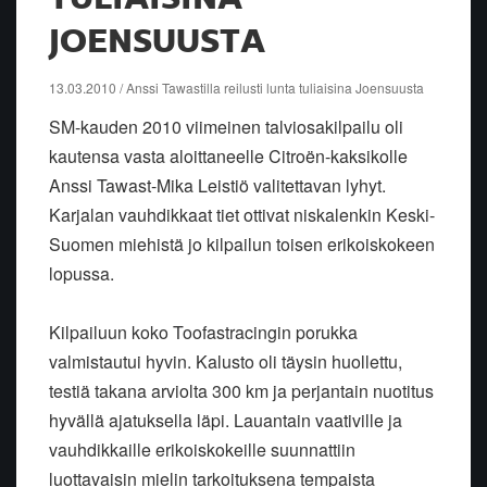
JOENSUUSTA
13.03.2010 / Anssi Tawastilla reilusti lunta tuliaisina Joensuusta
SM-kauden 2010 viimeinen talviosakilpailu oli
kautensa vasta aloittaneelle Citroën-kaksikolle
Anssi Tawast-Mika Leistiö valitettavan lyhyt.
Karjalan vauhdikkaat tiet ottivat niskalenkin Keski-
Suomen miehistä jo kilpailun toisen erikoiskokeen
lopussa.
Kilpailuun koko Toofastracingin porukka
valmistautui hyvin. Kalusto oli täysin huollettu,
testiä takana arviolta 300 km ja perjantain nuotitus
hyvällä ajatuksella läpi. Lauantain vaativille ja
vauhdikkaille erikoiskokeille suunnattiin
luottavaisin mielin tarkoituksena tempaista