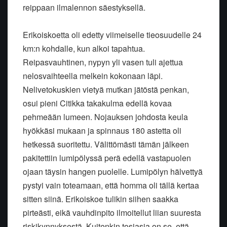
reippaan ilmalennon säestyksellä.
Erikoiskoetta oli edetty viimeiselle tieosuudelle 24
km:n kohdalle, kun alkoi tapahtua.
Reipasvauhtinen, nypyn yli vasen tuli ajettua
nelosvaihteella melkein kokonaan läpi.
Nelivetokuskien vietyä mutkan jätöstä penkan,
osui pieni Citikka takakulma edellä kovaa
pehmeään lumeen. Nojauksen johdosta keula
hyökkäsi mukaan ja spinnaus 180 astetta oli
hetkessä suoritettu. Välittömästi tämän jälkeen
pakitettiin lumipölyssä perä edellä vastapuolen
ojaan täysin hangen puolelle. Lumipölyn hälvettyä
pystyi vain toteamaan, että homma oli tällä kertaa
sitten siinä. Erikoiskoe tulikin siihen saakka
pirteästi, eikä vauhdinpito ilmoitellut liian suuresta
riskikynnyksestä. Kuitenkin tosiasia on se, että