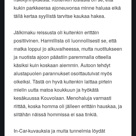
kukin parkkeeraa ajoneuvonsa minne haluaa eikä
tällä kertaa syyllistä tarvitse kaukaa hakea.
Jälkimaku reissusta oli kuitenkin erittäin
positiivinen. Harmillista oli luonnollisesti se, että
matka loppui jo alkuvaiheessa, mutta nuotitukseen
ja nuotista ajoon päästiin paremmalla otteella
käsiksi kuin koskaan aiemmin. Autoon tehdyt
alustapuolen parannukset osoittautuivat myös
oikeiksi. Tästä on hyvä kuitenkin laittaa pirtein
mielin uutta matoa koukkuun ja hyökätä
kesäkuussa Kouvolaan. Menohaluja varmasti
riittää, koska homma oli jälleen erittäin hauskaa, ja
siitähän näissä hommissa ei saa tinkiä.
In-Car-kuvauksia ja muita tunnelmia löydät