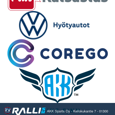
AKK Sports Oy - Kellokukantie 7 - 01300