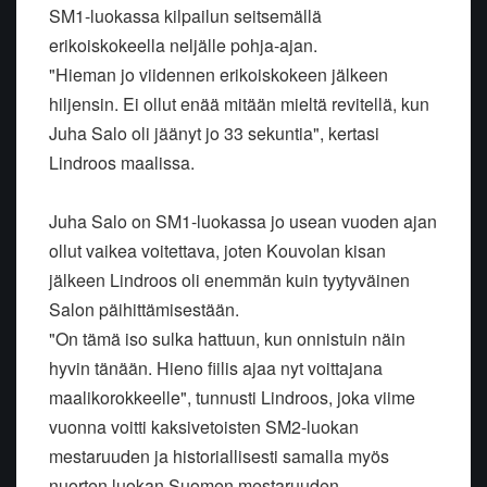
SM1-luokassa kilpailun seitsemällä
erikoiskokeella neljälle pohja-ajan.
"Hieman jo viidennen erikoiskokeen jälkeen
hiljensin. Ei ollut enää mitään mieltä revitellä, kun
Juha Salo oli jäänyt jo 33 sekuntia", kertasi
Lindroos maalissa.
Juha Salo on SM1-luokassa jo usean vuoden ajan
ollut vaikea voitettava, joten Kouvolan kisan
jälkeen Lindroos oli enemmän kuin tyytyväinen
Salon päihittämisestään.
"On tämä iso sulka hattuun, kun onnistuin näin
hyvin tänään. Hieno fiilis ajaa nyt voittajana
maalikorokkeelle", tunnusti Lindroos, joka viime
vuonna voitti kaksivetoisten SM2-luokan
mestaruuden ja historiallisesti samalla myös
nuorten luokan Suomen mestaruuden.