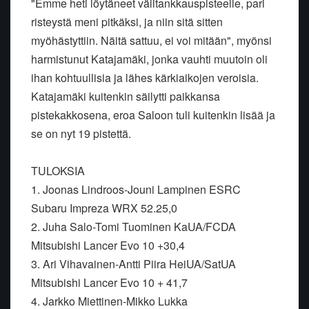
"Emme heti löytäneet välitankkauspisteelle, pari
risteystä meni pitkäksi, ja niin sitä sitten
myöhästyttiin. Näitä sattuu, ei voi mitään", myönsi
harmistunut Katajamäki, jonka vauhti muutoin oli
ihan kohtuullisia ja lähes kärkiaikojen veroisia.
Katajamäki kuitenkin säilytti paikkansa
pistekakkosena, eroa Saloon tuli kuitenkin lisää ja
se on nyt 19 pistettä.
TULOKSIA
1. Joonas Lindroos-Jouni Lampinen ESRC
Subaru Impreza WRX 52.25,0
2. Juha Salo-Tomi Tuominen KaUA/FCDA
Mitsubishi Lancer Evo 10 +30,4
3. Ari Vihavainen-Antti Piira HeiUA/SatUA
Mitsubishi Lancer Evo 10 + 41,7
4. Jarkko Miettinen-Mikko Lukka