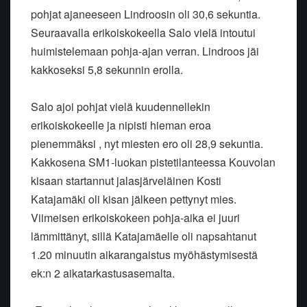
pohjat ajaneeseen Lindroosin oli 30,6 sekuntia.
Seuraavalla erikoiskokeella Salo vielä intoutui
huimistelemaan pohja-ajan verran. Lindroos jäi
kakkoseksi 5,8 sekunnin erolla.
Salo ajoi pohjat vielä kuudennellekin
erikoiskokeelle ja nipisti hieman eroa
pienemmäksi , nyt miesten ero oli 28,9 sekuntia.
Kakkosena SM1-luokan pistetilanteessa Kouvolan
kisaan startannut jalasjärveläinen Kosti
Katajamäki oli kisan jälkeen pettynyt mies.
Viimeisen erikoiskokeen pohja-aika ei juuri
lämmittänyt, sillä Katajamäelle oli napsahtanut
1.20 minuutin aikarangaistus myöhästymisestä
ek:n 2 aikatarkastusasemalta.