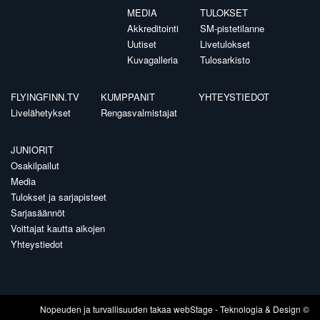
MEDIA
TULOKSET
Akkreditointi
SM-pistetilanne
Uutiset
Livetulokset
Kuvagalleria
Tulosarkisto
FLYINGFINN.TV
KUMPPANIT
YHTEYSTIEDOT
Livelähetykset
Rengasvalmistajat
JUNIORIT
Osakilpailut
Media
Tulokset ja sarjapisteet
Sarjasäännöt
Voittajat kautta aikojen
Yhteystiedot
Nopeuden ja turvallisuuden takaa
webStage
- Teknologia & Design ©