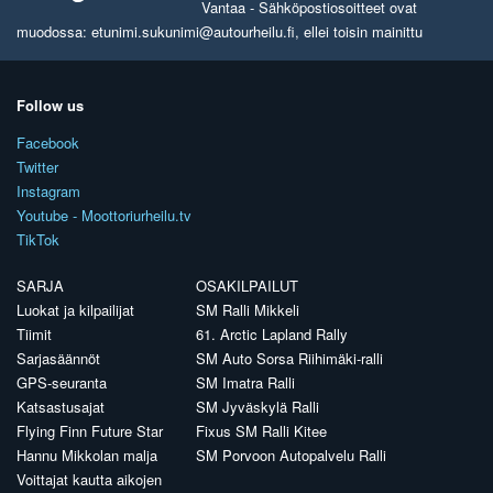
Vantaa - Sähköpostiosoitteet ovat
muodossa: etunimi.sukunimi@autourheilu.fi, ellei toisin mainittu
Follow us
Facebook
Twitter
Instagram
Youtube - Moottoriurheilu.tv
TikTok
SARJA
OSAKILPAILUT
Luokat ja kilpailijat
SM Ralli Mikkeli
Tiimit
61. Arctic Lapland Rally
Sarjasäännöt
SM Auto Sorsa Riihimäki-ralli
GPS-seuranta
SM Imatra Ralli
Katsastusajat
SM Jyväskylä Ralli
Flying Finn Future Star
Fixus SM Ralli Kitee
Hannu Mikkolan malja
SM Porvoon Autopalvelu Ralli
Voittajat kautta aikojen