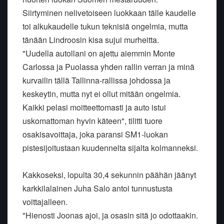
Siirtyminen nelivetoiseen luokkaan tälle kaudelle
toi alkukaudelle tukun teknisiä ongelmia, mutta
tänään Lindroosin kisa sujui murheitta.
"Uudella autollani on ajettu aiemmin Monte
Carlossa ja Puolassa yhden rallin verran ja minä
kurvailin tällä Tallinna-rallissa johdossa ja
keskeytin, mutta nyt ei ollut mitään ongelmia.
Kaikki pelasi moitteettomasti ja auto istui
uskomattoman hyvin käteen", tilitti tuore
osakisavoittaja, joka paransi SM1-luokan
pistesijoitustaan kuudennelta sijalta kolmanneksi.
Kakkoseksi, lopulta 30,4 sekunnin päähän jäänyt
karkkilalainen Juha Salo antoi tunnustusta
voittajalleen.
"Hienosti Joonas ajoi, ja osasin sitä jo odottaakin.