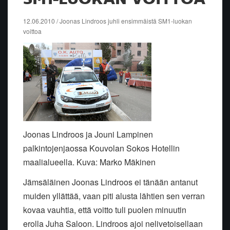
12.06.2010 / Joonas Lindroos juhli ensimmäistä SM1-luokan
voittoa
Joonas Lindroos ja Jouni Lampinen
palkintojenjaossa Kouvolan Sokos Hotellin
maalialueella. Kuva: Marko Mäkinen
Jämsäläinen Joonas Lindroos ei tänään antanut
muiden yllättää, vaan piti alusta lähtien sen verran
kovaa vauhtia, että voitto tuli puolen minuutin
erolla Juha Saloon. Lindroos ajoi nelivetoisellaan