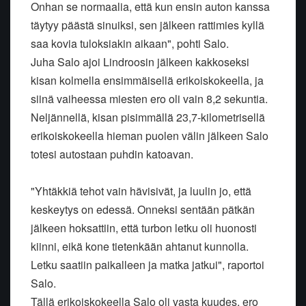
Onhan se normaalia, että kun ensin auton kanssa
täytyy päästä sinuiksi, sen jälkeen rattimies kyllä
saa kovia tuloksiakin aikaan", pohti Salo.
Juha Salo ajoi Lindroosin jälkeen kakkoseksi
kisan kolmella ensimmäisellä erikoiskokeella, ja
siinä vaiheessa miesten ero oli vain 8,2 sekuntia.
Neljännellä, kisan pisimmällä 23,7-kilometrisellä
erikoiskokeella hieman puolen välin jälkeen Salo
totesi autostaan puhdin katoavan.
"Yhtäkkiä tehot vain hävisivät, ja luulin jo, että
keskeytys on edessä. Onneksi sentään pätkän
jälkeen hoksattiin, että turbon letku oli huonosti
kiinni, eikä kone tietenkään ahtanut kunnolla.
Letku saatiin paikalleen ja matka jatkui", raportoi
Salo.
Tällä erikoiskokeella Salo oli vasta kuudes, ero