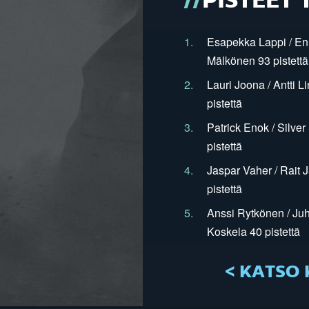
PISTEET 
1.
Esapekka Lappi / En
Mälkönen 93 pistettä
2.
Lauri Joona / Antti L
pistettä
3.
Patrick Enok / Silve
pistettä
4.
Jaspar Vaher / Rait 
pistettä
5.
Anssi Rytkönen / Juh
Koskela 40 pistettä
< KATSO 