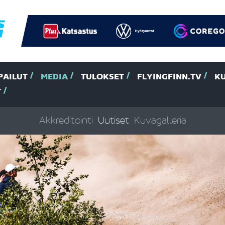
PAILUT
MEDIA
TULOKSET
FLYINGFINN.TV
K
T
Akkreditointi
Uutiset
Kuvagalleria