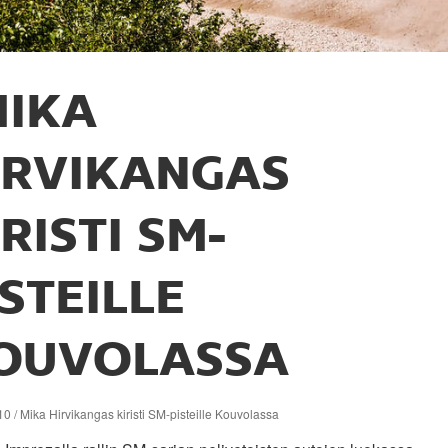
MIKA
IRVIKANGAS
RISTI SM-
ISTEILLE
OUVOLASSA
0 / Mika Hirvikangas kiristi SM-pisteille Kouvolassa