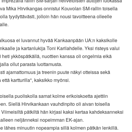
Imprezalla rallin SM-sarjan nelivetoisten autojen luokassa
eva Mika Hirvikangas onnistui Kouvolan SM-rallin toisella
olla tyydyttävästi, jolloin hän nousi tavoitteena olleelle
alle.
 alkuosa ei luvannut hyvää Kankaanpään UA:n kaksikolle
nkaalle ja kartanlukija Toni Karilahdelle. Yksi risteys valui
i heti ykköspätkällä, nuottien kanssa oli ongelmia eikä
ajalla ollut parasta luottamusta.
ti ajamattomuus ja treenin puute näkyi otteissa sekä
a että kartturilla", kaksikko myönsi.
toisella puoliskolla samat kolme erikoiskoetta ajettiin
en. Siellä Hirvikankaan vauhdinpito oli aivan toisella
. Viimeisiltä pätkiltä hän kirjasi kaksi kertaa kahdeksanneksi
taalleen neljänneksi nopeimman EK-ajan.
e lähes minuutin nopeampia sillä kolmen pätkän lenkillä.