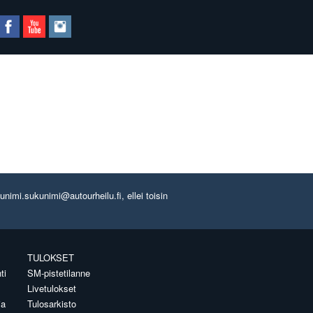
imi.sukunimi@autourheilu.fi, ellei toisin
TULOKSET
ti
SM-pistetilanne
Livetulokset
ia
Tulosarkisto