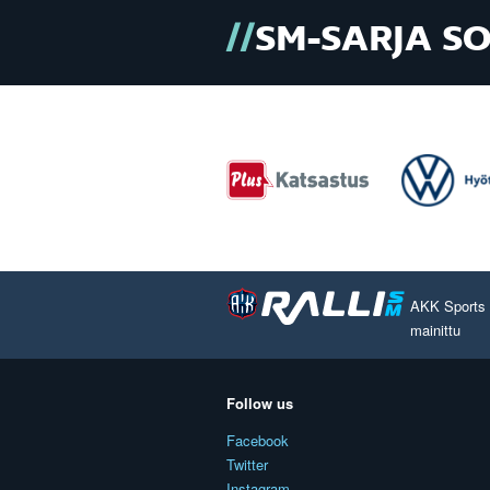
SM-SARJA S
AKK Sports O
mainittu
Follow us
Facebook
Twitter
Instagram