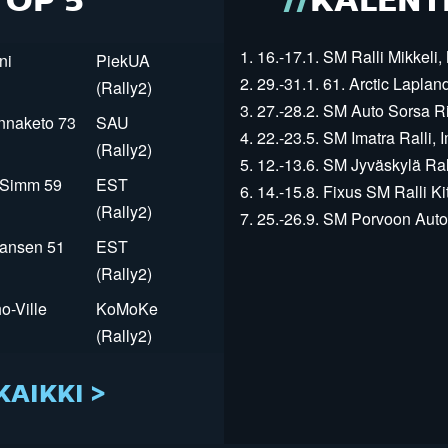
TOP 5
KALENT
1. 16.-17.1. SM Ralli Mikkeli, 
ni
PiekUA
2. 29.-31.1. 61. Arctic Laplan
(Rally2)
3. 27.-28.2. SM Auto Sorsa Rii
innaketo 73
SAU
4. 22.-23.5. SM Imatra Ralli, I
(Rally2)
5. 12.-13.6. SM Jyväskylä Rall
r Simm 59
EST
6. 14.-15.8. Fixus SM Ralli Kit
(Rally2)
7. 25.-26.9. SM Porvoon Autop
Jansen 51
EST
(Rally2)
o-Ville
KoMoKe
(Rally2)
KAIKKI >