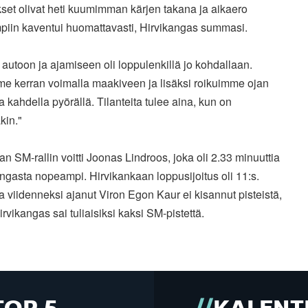
kset olivat heti kuumimman kärjen takana ja aikaero
piin kaventui huomattavasti, Hirvikangas summasi.
 autoon ja ajamiseen oli loppulenkillä jo kohdallaan.
e kerran voimalla maakiveen ja lisäksi roikuimme ojan
a kahdella pyörällä. Tilanteita tulee aina, kun on
kin."
n SM-rallin voitti Joonas Lindroos, joka oli 2.33 minuuttia
ngasta nopeampi. Hirvikankaan loppusijoitus oli 11:s.
a viidenneksi ajanut Viron Egon Kaur ei kisannut pisteistä,
irvikangas sai tuliaisiksi kaksi SM-pistettä.