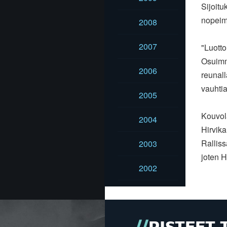
Sijoitu
nopeim
2008
2007
"Luotto
Osuimm
2006
reunall
vauhtia
2005
Kouvola
2004
Hirvika
Ralliss
2003
joten H
2002