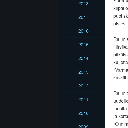
Subaru 
2018
kilpail
puolisk
2017
pistesij
2016
Rallin
2015
Hirvika
pitkäks
2014
kuljett
"Varmas
2013
kuskill
2012
Rallin 
2011
uudelle
tasolla
2010
ja ker
"Olimm
2009