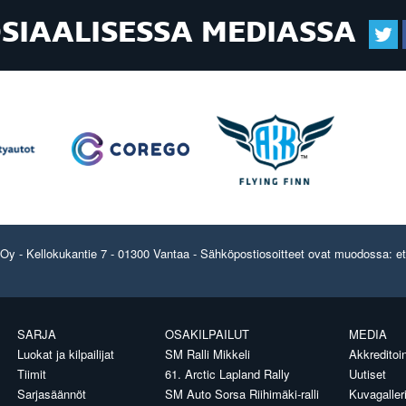
OSIAALISESSA MEDIASSA
y - Kellokukantie 7 - 01300 Vantaa - Sähköpostiosoitteet ovat muodossa: etun
SARJA
OSAKILPAILUT
MEDIA
Luokat ja kilpailijat
SM Ralli Mikkeli
Akkreditoin
Tiimit
61. Arctic Lapland Rally
Uutiset
Sarjasäännöt
SM Auto Sorsa Riihimäki-ralli
Kuvagaller