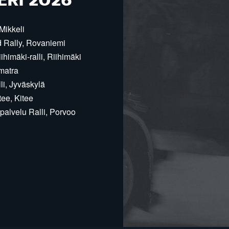
ERI 2026
Mikkeli
d Rally, Rovaniemi
himäki-ralli, Riihimäki
matra
i, Jyväskylä
ee, Kitee
alvelu Ralli, Porvoo