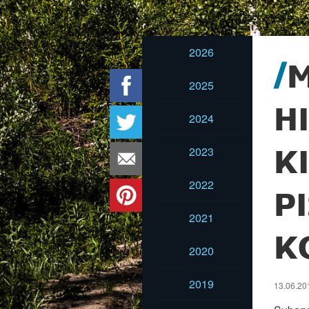
2026
2025
H
2024
2023
KI
2022
P
2021
K
2020
2019
13.06.201