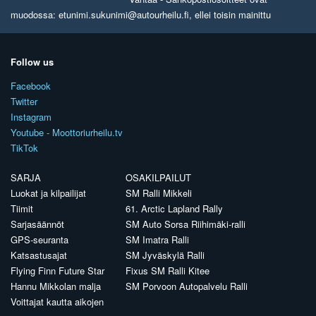
muodossa: etunimi.sukunimi@autourheilu.fi, ellei toisin mainittu
Follow us
Facebook
Twitter
Instagram
Youtube - Moottoriurheilu.tv
TikTok
SARJA
OSAKILPAILUT
Luokat ja kilpailijat
SM Ralli Mikkeli
Tiimit
61. Arctic Lapland Rally
Sarjasäännöt
SM Auto Sorsa Riihimäki-ralli
GPS-seuranta
SM Imatra Ralli
Katsastusajat
SM Jyväskylä Ralli
Flying Finn Future Star
Fixus SM Ralli Kitee
Hannu Mikkolan malja
SM Porvoon Autopalvelu Ralli
Voittajat kautta aikojen