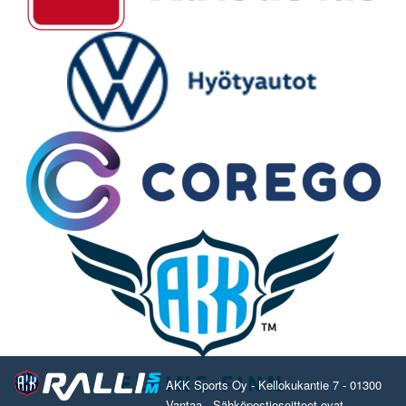
AKK Sports Oy - Kellokukantie 7 - 01300
Vantaa - Sähköpostiosoitteet ovat