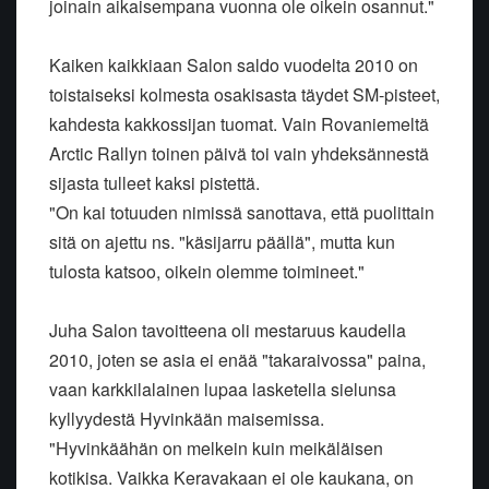
joinain aikaisempana vuonna ole oikein osannut."
Kaiken kaikkiaan Salon saldo vuodelta 2010 on
toistaiseksi kolmesta osakisasta täydet SM-pisteet,
kahdesta kakkossijan tuomat. Vain Rovaniemeltä
Arctic Rallyn toinen päivä toi vain yhdeksännestä
sijasta tulleet kaksi pistettä.
"On kai totuuden nimissä sanottava, että puolittain
sitä on ajettu ns. "käsijarru päällä", mutta kun
tulosta katsoo, oikein olemme toimineet."
Juha Salon tavoitteena oli mestaruus kaudella
2010, joten se asia ei enää "takaraivossa" paina,
vaan karkkilalainen lupaa lasketella sielunsa
kyllyydestä Hyvinkään maisemissa.
"Hyvinkäähän on melkein kuin meikäläisen
kotikisa. Vaikka Keravakaan ei ole kaukana, on