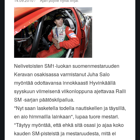
14.09.2010 / """Ajan pojille hyvät linjat"""
Nelivetoisten SM1-luokan suomenmestaruuden
Keravan osakisassa varmistanut Juha Salo
myöntää odottavansa innokkaasti Hyvinkäällä
syyskuun viimeisenä viikonloppuna ajettavaa Ralli
SM -sarjan päätöskilpailua.
"Nyt saan lasketella todella nautiskellen ja täysillä,
en aio himmailla lainkaan", lupaa tuore mestari.
"Täytyy myöntää, että ehkä sitä osasi jo ajaa koko
kauden SM-pisteistä ja mestaruudesta, mitä ei