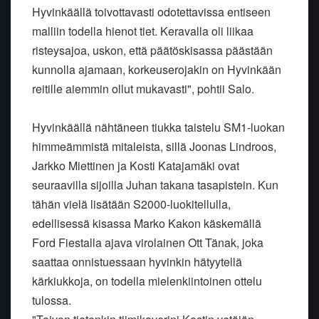
Hyvinkäällä toivottavasti odotettavissa entiseen
malliin todella hienot tiet. Keravalla oli liikaa
risteysajoa, uskon, että päätöskisassa päästään
kunnolla ajamaan, korkeuserojakin on Hyvinkään
reitille aiemmin ollut mukavasti", pohtii Salo.
Hyvinkäällä nähtäneen tiukka taistelu SM1-luokan
himmeämmistä mitaleista, sillä Joonas Lindroos,
Jarkko Miettinen ja Kosti Katajamäki ovat
seuraavilla sijoilla Juhan takana tasapistein. Kun
tähän vielä lisätään S2000-luokitellulla,
edellisessä kisassa Marko Kakon käskemällä
Ford Fiestalla ajava virolainen Ott Tänak, joka
saattaa onnistuessaan hyvinkin hätyytellä
kärkiukkoja, on todella mielenkiintoinen ottelu
tulossa.