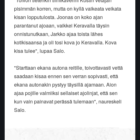
"Toivon tietenkin tiimikaverini Kostin vetäjän
pisimmän korren, mutta on kyllä vaikeata veikata
kisan lopputulosta. Joonas on koko ajan
parantanut ajoaan, vaikkei Keravalla täysin
onnistunutkaan, Jarkko ajaa toista lähes
kotikisaansa ja oli tosi kova jo Keravalla. Kova
kisa tulee", lupaa Salo.
"Starttaan ekana autona reitille, toivottavasti vettä
saadaan kisaa ennen sen verran sopivasti, että
ekana autonakin pystyy täysillä ajamaan. Aion
ajaa pojille valmiiksi sellaiset ajolinjat, että sen
kun vain painavat perässä tulemaan", naureskeli
Salo.