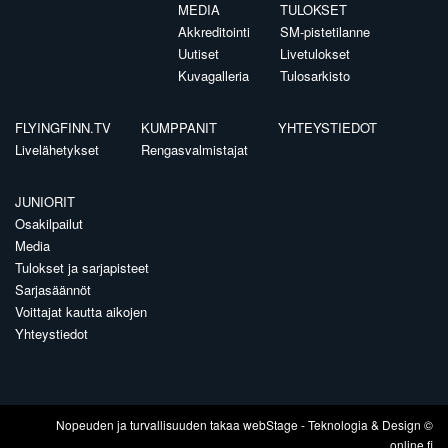
MEDIA
TULOKSET
Akkreditointi
SM-pistetilanne
Uutiset
Livetulokset
Kuvagalleria
Tulosarkisto
FLYINGFINN.TV
KUMPPANIT
YHTEYSTIEDOT
Livelähetykset
Rengasvalmistajat
JUNIORIT
Osakilpailut
Media
Tulokset ja sarjapisteet
Sarjasäännöt
Voittajat kautta aikojen
Yhteystiedot
Nopeuden ja turvallisuuden takaa
webStage
- Teknologia & Design ©
online.fi