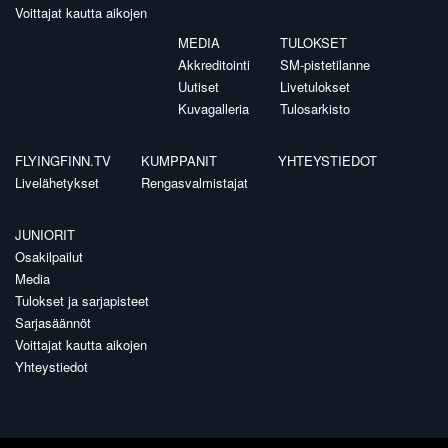
Voittajat kautta aikojen
MEDIA
TULOKSET
Akkreditointi
SM-pistetilanne
Uutiset
Livetulokset
Kuvagalleria
Tulosarkisto
FLYINGFINN.TV
KUMPPANIT
YHTEYSTIEDOT
Livelähetykset
Rengasvalmistajat
JUNIORIT
Osakilpailut
Media
Tulokset ja sarjapisteet
Sarjasäännöt
Voittajat kautta aikojen
Yhteystiedot