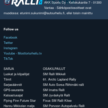
AKK Sports Oy - Kellokukantie 7 - 01300
Vantaa - Sähköpostiosoitteet ovat
muodossa: etunimi.sukunimi@autourheilu.fi, ellei toisin mainittu
Follow us
Facebook
Twitter
Instagram
Youtube - Moottoriurheilu.tv
TikTok
SARJA
OSAKILPAILUT
Luokat ja kilpailijat
SM Ralli Mikkeli
Tiimit
61. Arctic Lapland Rally
Sarjasäännöt
SM Auto Sorsa Riihimäki-ralli
GPS-seuranta
SM Imatra Ralli
Katsastusajat
SM Jyväskylä Ralli
Flying Finn Future Star
Fixus SM Ralli Kitee
Hannu Mikkolan malja
SM Porvoon Autopalvelu Ralli