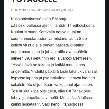
26.09.2010 / Juha Salo ykköspaikalla yötauolle
Kaksipäiväisessä rallin SM-sarjan
päätöskilpailussa ajettiin tänään 11 erikoiskoetta.
Kuukausi sitten Keravalla nelivetoluokan
suomenmestaruuden varmistanut Juha Salo
kellotti yli puolelle päivän pätkistä kilpailun
nopeimman ajan ja johtaa rallia avauspäivän
jälkeen 39,4 sekunnin erolla Jarkko Miettiseen.
"Hyvä päivä on takana ja kaikki meni lähes
ongelmitta. Yhdellä pätkällä tosin takatukivarsi sai
hypyssä kipeää ja pyöränkulmat menivät hieman
sekaisin. Se ei juurikaan vaikuttanut ajamiseen.
Tosi tiukka kilpa olisi tullut, ellei Ott Tänak olisi
tehnyt johtopaikalta virhettä. Mutta tässä lajissa
kaikki lasketaan", Salo kertoi iltahuollossa.