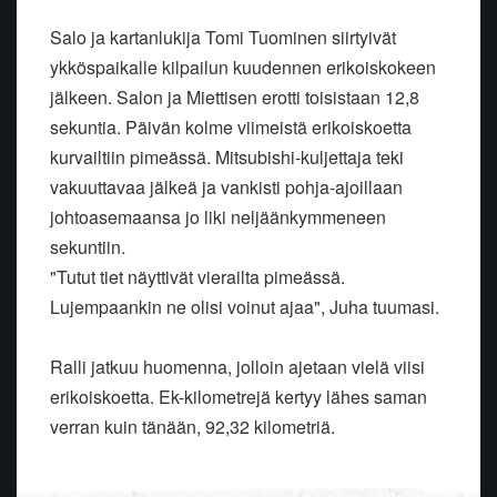
Salo ja kartanlukija Tomi Tuominen siirtyivät
ykköspaikalle kilpailun kuudennen erikoiskokeen
jälkeen. Salon ja Miettisen erotti toisistaan 12,8
sekuntia. Päivän kolme viimeistä erikoiskoetta
kurvailtiin pimeässä. Mitsubishi-kuljettaja teki
vakuuttavaa jälkeä ja vankisti pohja-ajoillaan
johtoasemaansa jo liki neljäänkymmeneen
sekuntiin.
"Tutut tiet näyttivät vierailta pimeässä.
Lujempaankin ne olisi voinut ajaa", Juha tuumasi.
Ralli jatkuu huomenna, jolloin ajetaan vielä viisi
erikoiskoetta. Ek-kilometrejä kertyy lähes saman
verran kuin tänään, 92,32 kilometriä.