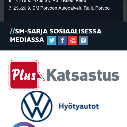
6. 14.-15.8. Fixus SM Ralli Kitee, Kitee
7. 25.-26.9. SM Porvoon Autopalvelu Ralli, Porvoo
SM-SARJA SOSIAALISESSA
MEDIASSA