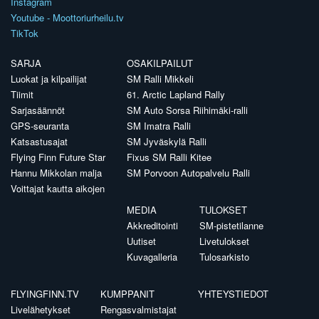
Instagram
Youtube - Moottoriurheilu.tv
TikTok
SARJA
OSAKILPAILUT
Luokat ja kilpailijat
SM Ralli Mikkeli
Tiimit
61. Arctic Lapland Rally
Sarjasäännöt
SM Auto Sorsa Riihimäki-ralli
GPS-seuranta
SM Imatra Ralli
Katsastusajat
SM Jyväskylä Ralli
Flying Finn Future Star
Fixus SM Ralli Kitee
Hannu Mikkolan malja
SM Porvoon Autopalvelu Ralli
Voittajat kautta aikojen
MEDIA
TULOKSET
Akkreditointi
SM-pistetilanne
Uutiset
Livetulokset
Kuvagalleria
Tulosarkisto
FLYINGFINN.TV
KUMPPANIT
YHTEYSTIEDOT
Livelähetykset
Rengasvalmistajat