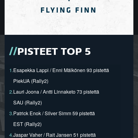
PISTEET TOP 5
1.
Esapekka Lappi / Enni Mälkönen 93 pistettä
PiekUA (Rally2)
2.
Lauri Joona / Antti Linnaketo 73 pistettä
SAU (Rally2)
3.
Patrick Enok / Silver Simm 59 pistettä
EST (Rally2)
4.
Jaspar Vaher / Rait Jansen 51 pistettä