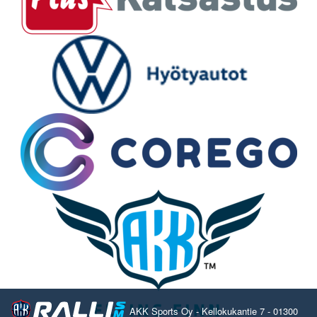
AKK Sports Oy - Kellokukantie 7 - 01300