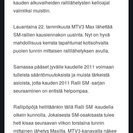
kauden alkuvaiheiden rallilähetysten kelloajat
valmiiksi muistiin.
Lauantaina 22. tammikuuta MTV3 Max lähettää
SM-rallien kausiennakon uusinta. Nyt on hyvä
mahdollisuus kerrata tapahtumat kotisohvalta
puolen tunnin mittaisen rallilähetyksen avulla.
Samassa pääset jyvälle kaudelle 2011 voimaan
tulleista sääntömuutoksista ja muista tärkeistä
asioista, jotta kauden 2011 Ralli SM -sarjan
seuraaminen on entistä helpompaa.
Rallipöpöjä hellitäänkin tällä Ralli SM -kaudella
oikein kunnolla. Jokaisesta SM-osakisasta tulee
heti kisaa seuraavan viikon torstaina tunnin
mittainen lähetys Maxilta. MTV3-kanavalta näkee