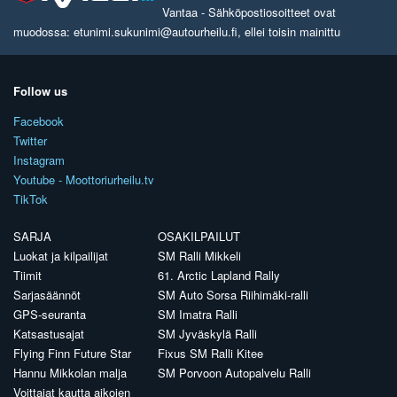
Vantaa - Sähköpostiosoitteet ovat
muodossa: etunimi.sukunimi@autourheilu.fi, ellei toisin mainittu
Follow us
Facebook
Twitter
Instagram
Youtube - Moottoriurheilu.tv
TikTok
SARJA
OSAKILPAILUT
Luokat ja kilpailijat
SM Ralli Mikkeli
Tiimit
61. Arctic Lapland Rally
Sarjasäännöt
SM Auto Sorsa Riihimäki-ralli
GPS-seuranta
SM Imatra Ralli
Katsastusajat
SM Jyväskylä Ralli
Flying Finn Future Star
Fixus SM Ralli Kitee
Hannu Mikkolan malja
SM Porvoon Autopalvelu Ralli
Voittajat kautta aikojen