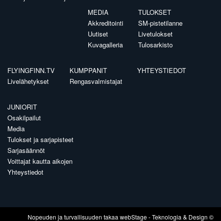
MEDIA
TULOKSET
Akkreditointi
SM-pistetilanne
Uutiset
Livetulokset
Kuvagalleria
Tulosarkisto
FLYINGFINN.TV
KUMPPANIT
YHTEYSTIEDOT
Livelähetykset
Rengasvalmistajat
JUNIORIT
Osakilpailut
Media
Tulokset ja sarjapisteet
Sarjasäännöt
Voittajat kautta aikojen
Yhteystiedot
Nopeuden ja turvallisuuden takaa
webStage
- Teknologia & Design ©