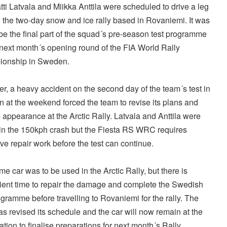
tti Latvala and Miikka Anttila were scheduled to drive a leg
 the two-day snow and ice rally based in Rovaniemi. It was
be the final part of the squad´s pre-season test programme
next month´s opening round of the FIA World Rally
onship in Sweden.
, a heavy accident on the second day of the team´s test in
at the weekend forced the team to revise its plans and
s appearance at the Arctic Rally. Latvala and Anttila were
 in the 150kph crash but the Fiesta RS WRC requires
ve repair work before the test can continue.
e car was to be used in the Arctic Rally, but there is
cient time to repair the damage and complete the Swedish
ogramme before travelling to Rovaniemi for the rally. The
s revised its schedule and the car will now remain at the
cation to finalise preparations for next month´s Rally