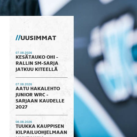
UUSIMMAT
07.08.2026
KESÄTAUKO OHI -
RALLIN SM-SARJA
JATKUU KITEELLÄ
07.08.2026
AATU HAKALEHTO
JUNIOR WRC -
SARJAAN KAUDELLE
2027
06.08.2026
TUUKKA KAUPPISEN
KILPAILUOHJELMAAN