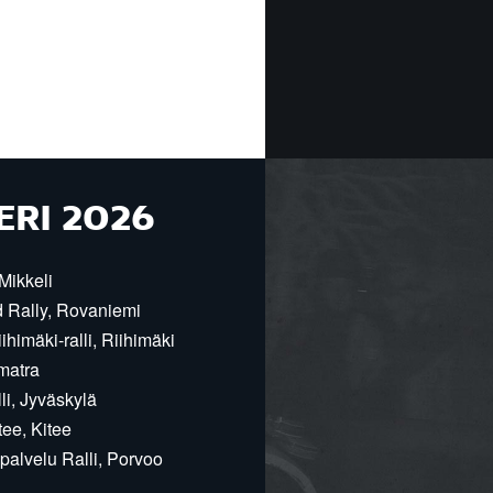
ERI 2026
Mikkeli
d Rally, Rovaniemi
himäki-ralli, Riihimäki
matra
i, Jyväskylä
ee, Kitee
alvelu Ralli, Porvoo