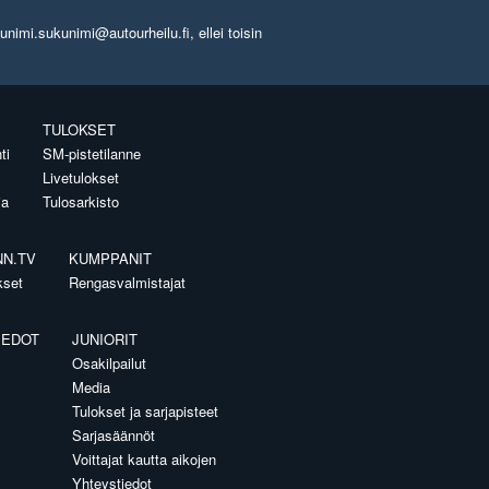
imi.sukunimi@autourheilu.fi, ellei toisin
TULOKSET
ti
SM-pistetilanne
Livetulokset
ia
Tulosarkisto
NN.TV
KUMPPANIT
kset
Rengasvalmistajat
IEDOT
JUNIORIT
Osakilpailut
Media
Tulokset ja sarjapisteet
Sarjasäännöt
Voittajat kautta aikojen
Yhteystiedot