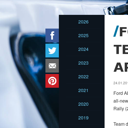
2026
F
2025
T
2024
2023
A
2022
24.01.201
2021
Ford A
all-new
2020
Rally (
2019
Team d