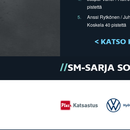
pistettä
5.
Anssi Rytkönen / Juh
Koskela 40 pistettä
< KATSO 
SM-SARJA S