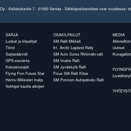
y - Kellokukantie 7 - 01300 Vantaa - Sähköpostiosoitteet ovat muodossa: etun
SARJA
OSAKILPAILUT
MEDIA
Luokat ja kilpailijat
SM Ralli Mikkeli
Akkreditoin
Tiimit
61. Arctic Lapland Rally
Uutiset
Sarjasäännöt
SM Auto Sorsa Riihimäki-ralli
Kuvagaller
GPS-seuranta
SM Imatra Ralli
Katsastusajat
SM Jyväskylä Ralli
FLYINGFI
Flying Finn Future Star
Fixus SM Ralli Kitee
Livelähety
Hannu Mikkolan malja
SM Porvoon Autopalvelu Ralli
Voittajat kautta aikojen
YHTEYST