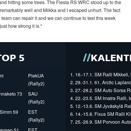
and hitting some trees. The Fiesta RS WRC stood up to the
remarkably well and Miikka and I escaped unhurt. The fact
e team can repair it and we can continue to test this week
ust how strong it is."
TOP 5
KALENT
1. 16.-17.1. SM Ralli Mikkeli, 
ni
PiekUA
2. 29.-31.1. 61. Arctic Laplan
(Rally2)
3. 27.-28.2. SM Auto Sorsa Rii
innaketo 73
SAU
4. 22.-23.5. SM Imatra Ralli, I
(Rally2)
5. 12.-13.6. SM Jyväskylä Rall
r Simm 59
EST
6. 14.-15.8. Fixus SM Ralli Kit
(Rally2)
7. 25.-26.9. SM Porvoon Autop
Jansen 51
EST