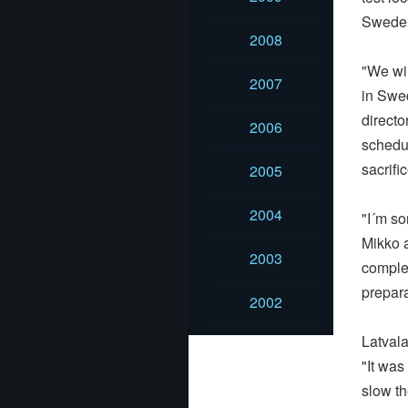
Sweden
2008
"We wil
2007
in Swe
directo
2006
schedul
sacrifi
2005
2004
"I´m so
Mikko a
2003
complet
prepar
2002
Latvala
"It was
slow th