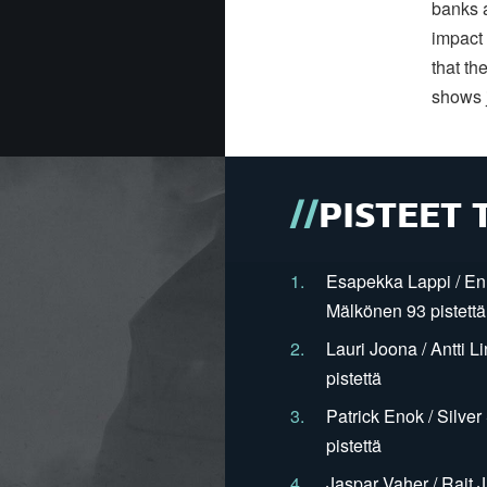
banks 
impact 
that th
shows j
PISTEET 
1.
Esapekka Lappi / En
Mälkönen 93 pistettä
2.
Lauri Joona / Antti L
pistettä
3.
Patrick Enok / Silve
pistettä
4.
Jaspar Vaher / Rait 