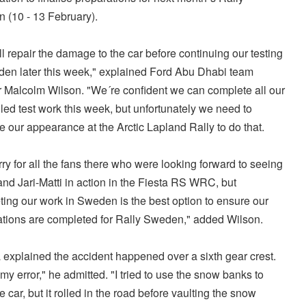
 (10 - 13 February).
l repair the damage to the car before continuing our testing
den later this week," explained Ford Abu Dhabi team
r Malcolm Wilson. "We´re confident we can complete all our
ed test work this week, but unfortunately we need to
ce our appearance at the Arctic Lapland Rally to do that.
rry for all the fans there who were looking forward to seeing
nd Jari-Matti in action in the Fiesta RS WRC, but
ing our work in Sweden is the best option to ensure our
ations are completed for Rally Sweden," added Wilson.
 explained the accident happened over a sixth gear crest.
 my error," he admitted. "I tried to use the snow banks to
e car, but it rolled in the road before vaulting the snow