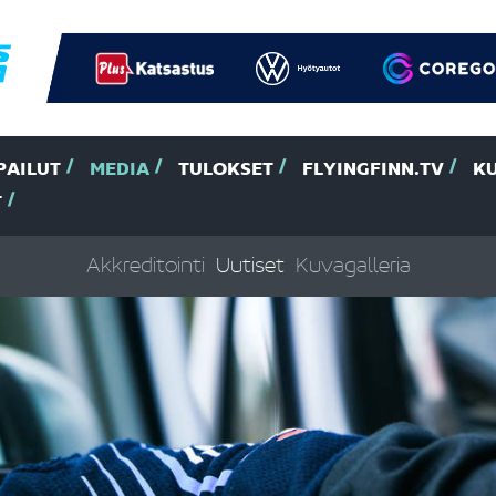
PAILUT
MEDIA
TULOKSET
FLYINGFINN.TV
K
T
Akkreditointi
Uutiset
Kuvagalleria