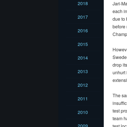
2018
Jari-Ma
each in
2017
due to 
before 
2016
Champi
2015
However
Sweden 
2014
drop it
2013
unhurt
extensi
2012
The sam
2011
insuffi
test pr
2010
team ha
2009
test lo