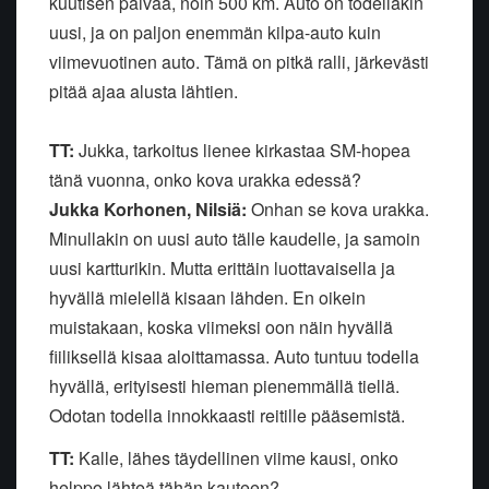
kuutisen päivää, noin 500 km. Auto on todellakin
uusi, ja on paljon enemmän kilpa-auto kuin
viimevuotinen auto. Tämä on pitkä ralli, järkevästi
pitää ajaa alusta lähtien.
TT:
Jukka, tarkoitus lienee kirkastaa SM-hopea
tänä vuonna, onko kova urakka edessä?
Jukka Korhonen, Nilsiä:
Onhan se kova urakka.
Minullakin on uusi auto tälle kaudelle, ja samoin
uusi kartturikin. Mutta erittäin luottavaisella ja
hyvällä mielellä kisaan lähden. En oikein
muistakaan, koska viimeksi oon näin hyvällä
fiiliksellä kisaa aloittamassa. Auto tuntuu todella
hyvällä, erityisesti hieman pienemmällä tiellä.
Odotan todella innokkaasti reitille pääsemistä.
TT:
Kalle, lähes täydellinen viime kausi, onko
helppo lähteä tähän kauteen?