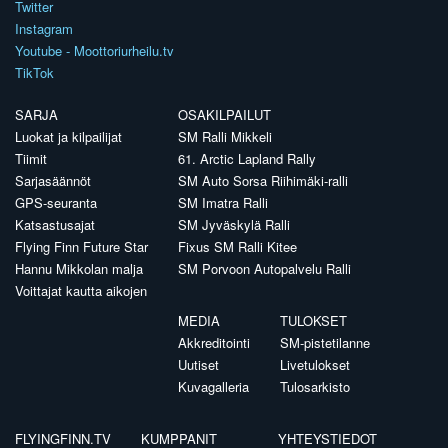
Twitter
Instagram
Youtube - Moottoriurheilu.tv
TikTok
SARJA
OSAKILPAILUT
Luokat ja kilpailijat
SM Ralli Mikkeli
Tiimit
61. Arctic Lapland Rally
Sarjasäännöt
SM Auto Sorsa Riihimäki-ralli
GPS-seuranta
SM Imatra Ralli
Katsastusajat
SM Jyväskylä Ralli
Flying Finn Future Star
Fixus SM Ralli Kitee
Hannu Mikkolan malja
SM Porvoon Autopalvelu Ralli
Voittajat kautta aikojen
MEDIA
TULOKSET
Akkreditointi
SM-pistetilanne
Uutiset
Livetulokset
Kuvagalleria
Tulosarkisto
FLYINGFINN.TV
KUMPPANIT
YHTEYSTIEDOT