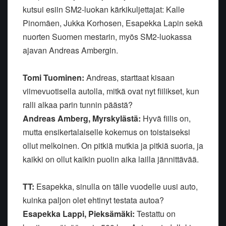
kutsui esiin SM2-luokan kärkikuljettajat: Kalle
Pinomäen, Jukka Korhosen, Esapekka Lapin sekä
nuorten Suomen mestarin, myös SM2-luokassa
ajavan Andreas Ambergin.
Tomi Tuominen:
Andreas, starttaat kisaan
viimevuotisella autolla, mitkä ovat nyt fiilikset, kun
ralli alkaa parin tunnin päästä?
Andreas Amberg, Myrskylästä:
Hyvä fiilis on,
mutta ensikertalaiselle kokemus on toistaiseksi
ollut melkoinen. On pitkiä mutkia ja pitkiä suoria, ja
kaikki on ollut kaikin puolin aika lailla jännittävää.
TT:
Esapekka, sinulla on tälle vuodelle uusi auto,
kuinka paljon olet ehtinyt testata autoa?
Esapekka Lappi, Pieksämäki:
Testattu on