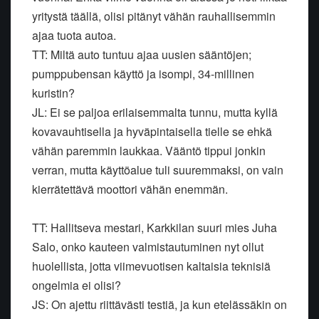
yritystä täällä, olisi pitänyt vähän rauhallisemmin
ajaa tuota autoa.
TT: Miltä auto tuntuu ajaa uusien sääntöjen;
pumppubensan käyttö ja isompi, 34-millinen
kuristin?
JL: Ei se paljoa erilaisemmalta tunnu, mutta kyllä
kovavauhtisella ja hyväpintaisella tielle se ehkä
vähän paremmin laukkaa. Vääntö tippui jonkin
verran, mutta käyttöalue tuli suuremmaksi, on vain
kierrätettävä moottori vähän enemmän.
TT: Hallitseva mestari, Karkkilan suuri mies Juha
Salo, onko kauteen valmistautuminen nyt ollut
huolellista, jotta viimevuotisen kaltaisia teknisiä
ongelmia ei olisi?
JS: On ajettu riittävästi testiä, ja kun etelässäkin on