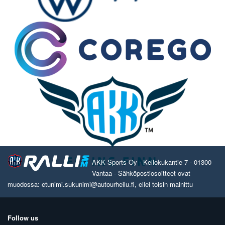
AKK Sports Oy - Kellokukantie 7 - 01300
Vantaa - Sähköpostiosoitteet ovat
muodossa: etunimi.sukunimi@autourheilu.fi, ellei toisin mainittu
Follow us