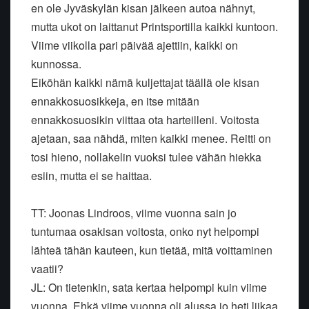
en ole Jyväskylän kisan jälkeen autoa nähnyt,
mutta ukot on laittanut Printsportilla kaikki kuntoon.
Viime viikolla pari päivää ajettiin, kaikki on
kunnossa.
Eiköhän kaikki nämä kuljettajat täällä ole kisan
ennakkosuosikkeja, en itse mitään
ennakkosuosikin viittaa ota harteilleni. Voitosta
ajetaan, saa nähdä, miten kaikki menee. Reitti on
tosi hieno, nollakelin vuoksi tulee vähän hiekka
esiin, mutta ei se haittaa.
TT: Joonas Lindroos, viime vuonna sain jo
tuntumaa osakisan voitosta, onko nyt helpompi
lähteä tähän kauteen, kun tietää, mitä voittaminen
vaatii?
JL: On tietenkin, sata kertaa helpompi kuin viime
vuonna. Ehkä viime vuonna oli alussa jo heti liikaa