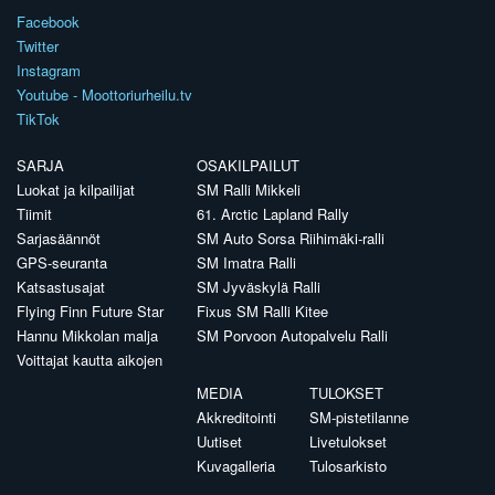
Facebook
Twitter
Instagram
Youtube - Moottoriurheilu.tv
TikTok
SARJA
OSAKILPAILUT
Luokat ja kilpailijat
SM Ralli Mikkeli
Tiimit
61. Arctic Lapland Rally
Sarjasäännöt
SM Auto Sorsa Riihimäki-ralli
GPS-seuranta
SM Imatra Ralli
Katsastusajat
SM Jyväskylä Ralli
Flying Finn Future Star
Fixus SM Ralli Kitee
Hannu Mikkolan malja
SM Porvoon Autopalvelu Ralli
Voittajat kautta aikojen
MEDIA
TULOKSET
Akkreditointi
SM-pistetilanne
Uutiset
Livetulokset
Kuvagalleria
Tulosarkisto