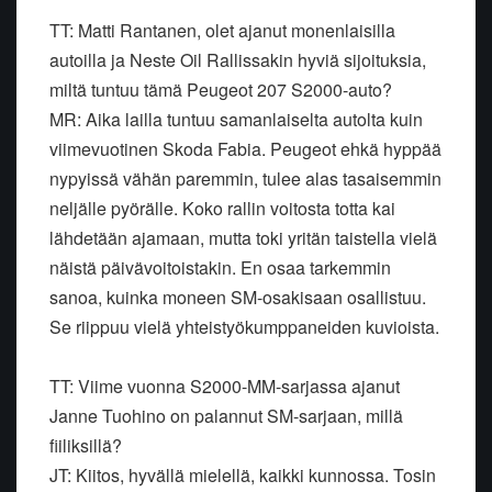
TT: Matti Rantanen, olet ajanut monenlaisilla
autoilla ja Neste Oil Rallissakin hyviä sijoituksia,
miltä tuntuu tämä Peugeot 207 S2000-auto?
MR: Aika lailla tuntuu samanlaiselta autolta kuin
viimevuotinen Skoda Fabia. Peugeot ehkä hyppää
nypyissä vähän paremmin, tulee alas tasaisemmin
neljälle pyörälle. Koko rallin voitosta totta kai
lähdetään ajamaan, mutta toki yritän taistella vielä
näistä päivävoitoistakin. En osaa tarkemmin
sanoa, kuinka moneen SM-osakisaan osallistuu.
Se riippuu vielä yhteistyökumppaneiden kuvioista.
TT: Viime vuonna S2000-MM-sarjassa ajanut
Janne Tuohino on palannut SM-sarjaan, millä
fiiliksillä?
JT: Kiitos, hyvällä mielellä, kaikki kunnossa. Tosin