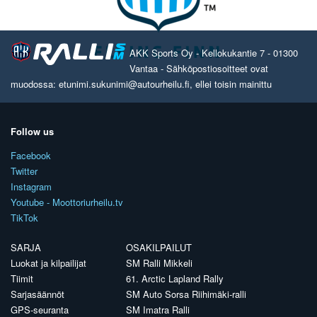
AKK Sports Oy - Kellokukantie 7 - 01300
Vantaa - Sähköpostiosoitteet ovat
muodossa: etunimi.sukunimi@autourheilu.fi, ellei toisin mainittu
Follow us
Facebook
Twitter
Instagram
Youtube - Moottoriurheilu.tv
TikTok
SARJA
OSAKILPAILUT
Luokat ja kilpailijat
SM Ralli Mikkeli
Tiimit
61. Arctic Lapland Rally
Sarjasäännöt
SM Auto Sorsa Riihimäki-ralli
GPS-seuranta
SM Imatra Ralli