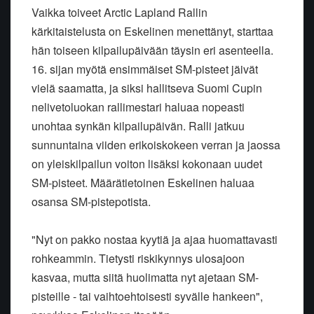
Vaikka toiveet Arctic Lapland Rallin
kärkitaistelusta on Eskelinen menettänyt, starttaa
hän toiseen kilpailupäivään täysin eri asenteella.
16. sijan myötä ensimmäiset SM-pisteet jäivät
vielä saamatta, ja siksi hallitseva Suomi Cupin
nelivetoluokan rallimestari haluaa nopeasti
unohtaa synkän kilpailupäivän. Ralli jatkuu
sunnuntaina viiden erikoiskokeen verran ja jaossa
on yleiskilpailun voiton lisäksi kokonaan uudet
SM-pisteet. Määrätietoinen Eskelinen haluaa
osansa SM-pistepotista.
"Nyt on pakko nostaa kyytiä ja ajaa huomattavasti
rohkeammin. Tietysti riskikynnys ulosajoon
kasvaa, mutta siitä huolimatta nyt ajetaan SM-
pisteille - tai vaihtoehtoisesti syvälle hankeen",