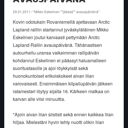
29.01.2011 / "Mikko Eskelinen ""jäässä"" avauspäivänä"
Kovin odotuksin Rovaniemellä ajettavaan Arctic
Lapland ralliin startannut jyväskyläläinen Mikko
Eskelinen joutui karvaasti pettymään Arctic
Lapland Rallin avauspäivänä. Tähänastisen
autourheilu-uransa vaikeimman rallipäivän
kohdannut Eskelinen ei päässyt haluamalleen
suoritustasolle ja ajoi röykkyisät sekä
huonokuntoiset erikoiskokeet aivan liian
varovaisesti. Ensimmäisen kilpailupäivän jälkeen
ratamestari löytyy sijalta 16. Kärkeen matkaa on
karvan alle viisi minuuttia.
"Ajoin aivan liian siististi sekä ennen kaikkea liian
hiljaa. Mielestäni hyvin tehty nuotti olikin liian