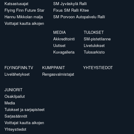
Katsastusajat
SM Jyväskylä Ralli
Flying Finn Future Star
Fixus SM Ralli Kitee
Hannu Mikkolan malja
SM Porvoon Autopalvelu Ralli
Voittajat kautta aikojen
MEDIA
TULOKSET
Akkreditointi
SM-pistetilanne
Uutiset
Livetulokset
Kuvagalleria
Tulosarkisto
FLYINGFINN.TV
KUMPPANIT
YHTEYSTIEDOT
Livelähetykset
Rengasvalmistajat
JUNIORIT
Osakilpailut
Media
Tulokset ja sarjapisteet
Sarjasäännöt
Voittajat kautta aikojen
Yhteystiedot