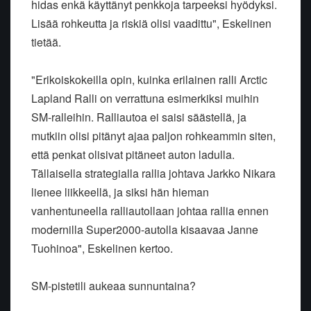
hidas enkä käyttänyt penkkoja tarpeeksi hyödyksi.
Lisää rohkeutta ja riskiä olisi vaadittu", Eskelinen
tietää.
"Erikoiskokeilla opin, kuinka erilainen ralli Arctic
Lapland Ralli on verrattuna esimerkiksi muihin
SM-ralleihin. Ralliautoa ei saisi säästellä, ja
mutkiin olisi pitänyt ajaa paljon rohkeammin siten,
että penkat olisivat pitäneet auton ladulla.
Tällaisella strategialla rallia johtava Jarkko Nikara
lienee liikkeellä, ja siksi hän hieman
vanhentuneella ralliautollaan johtaa rallia ennen
modernilla Super2000-autolla kisaavaa Janne
Tuohinoa", Eskelinen kertoo.
SM-pistetili aukeaa sunnuntaina?