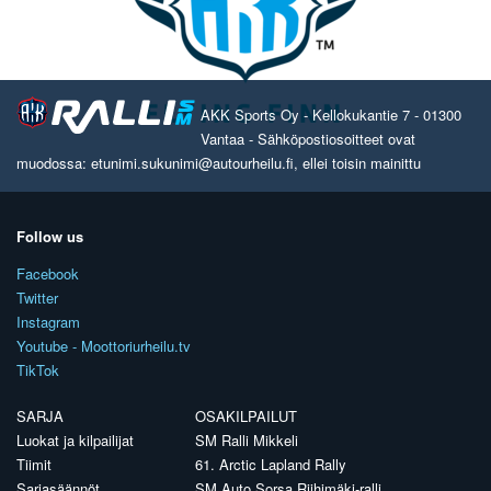
AKK Sports Oy - Kellokukantie 7 - 01300
Vantaa - Sähköpostiosoitteet ovat
muodossa: etunimi.sukunimi@autourheilu.fi, ellei toisin mainittu
Follow us
Facebook
Twitter
Instagram
Youtube - Moottoriurheilu.tv
TikTok
SARJA
OSAKILPAILUT
Luokat ja kilpailijat
SM Ralli Mikkeli
Tiimit
61. Arctic Lapland Rally
Sarjasäännöt
SM Auto Sorsa Riihimäki-ralli