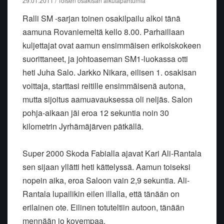
29.01.2011 / Toisen osakisan alkutapahtumia
Ralli SM -sarjan toinen osakilpailu alkoi tänä
aamuna Rovaniemeltä kello 8.00. Parhaillaan
kuljettajat ovat aamun ensimmäisen erikoiskokeen
suorittaneet, ja johtoaseman SM1-luokassa otti
heti Juha Salo. Jarkko Nikara, eilisen 1. osakisan
voittaja, starttasi reitille ensimmäisenä autona,
mutta sijoitus aamuavauksessa oli neljäs. Salon
pohja-aikaan jäi eroa 12 sekuntia noin 30
kilometrin Jyrhämäjärven pätkällä.
Super 2000 Skoda Fabialla ajavat Kari Ali-Rantala
sen sijaan yllätti heti kättelyssä. Aamun toiseksi
nopein aika, eroa Saloon vain 2,9 sekuntia. Ali-
Rantala lupailikin eilen illalla, että tänään on
erilainen ote. Eilinen totuteltiin autoon, tänään
mennään jo kovempaa.