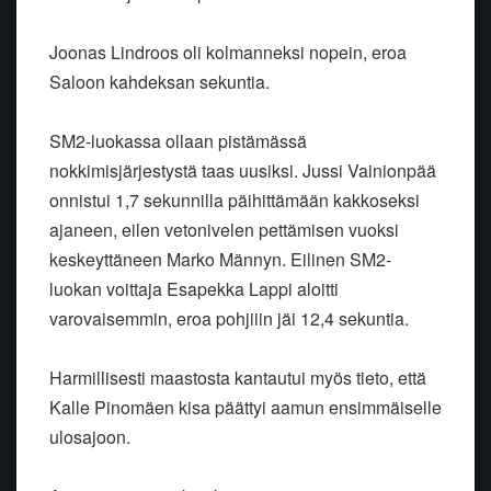
Joonas Lindroos oli kolmanneksi nopein, eroa
Saloon kahdeksan sekuntia.
SM2-luokassa ollaan pistämässä
nokkimisjärjestystä taas uusiksi. Jussi Vainionpää
onnistui 1,7 sekunnilla päihittämään kakkoseksi
ajaneen, eilen vetonivelen pettämisen vuoksi
keskeyttäneen Marko Männyn. Eilinen SM2-
luokan voittaja Esapekka Lappi aloitti
varovaisemmin, eroa pohjiiin jäi 12,4 sekuntia.
Harmillisesti maastosta kantautui myös tieto, että
Kalle Pinomäen kisa päättyi aamun ensimmäiselle
ulosajoon.