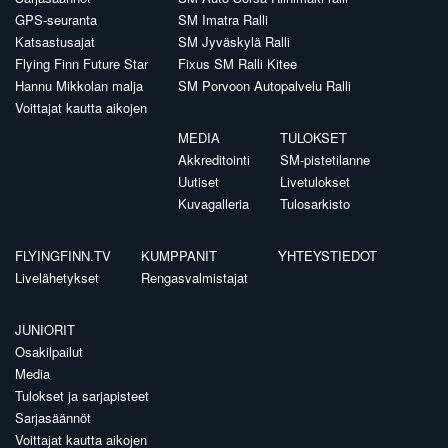
GPS-seuranta
SM Imatra Ralli
Katsastusajat
SM Jyväskylä Ralli
Flying Finn Future Star
Fixus SM Ralli Kitee
Hannu Mikkolan malja
SM Porvoon Autopalvelu Ralli
Voittajat kautta aikojen
MEDIA
TULOKSET
Akkreditointi
SM-pistetilanne
Uutiset
Livetulokset
Kuvagalleria
Tulosarkisto
FLYINGFINN.TV
KUMPPANIT
YHTEYSTIEDOT
Livelähetykset
Rengasvalmistajat
JUNIORIT
Osakilpailut
Media
Tulokset ja sarjapisteet
Sarjasäännöt
Voittajat kautta aikojen