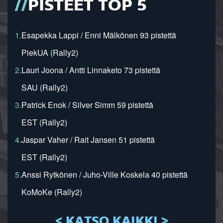
PISTEET TOP 5
1.
Esapekka Lappi / Enni Mälkönen 93 pistettä
PiekUA (Rally2)
2.
Lauri Joona / Antti Linnaketo 73 pistettä
SAU (Rally2)
3.
Patrick Enok / Silver Simm 59 pistettä
EST (Rally2)
4.
Jaspar Vaher / Rait Jansen 51 pistettä
EST (Rally2)
5.
Anssi Rytkönen / Juho-Ville Koskela 40 pistettä
KoMoKe (Rally2)
< KATSO KAIKKI >