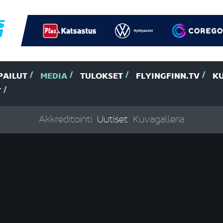
PAILUT
MEDIA
TULOKSET
FLYINGFINN.TV
K
T
Akkreditointi
Uutiset
Kuvagalleria