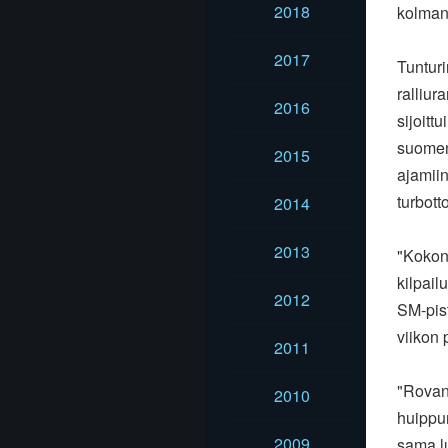
2018
kolman
2017
Tunturi
ralliur
2016
sijoittu
suomen
2015
ajamiin
turbott
2014
2013
"Kokon
kilpai
2012
SM-pist
viikon 
2011
"Rovani
2010
huippun
2009
sama l