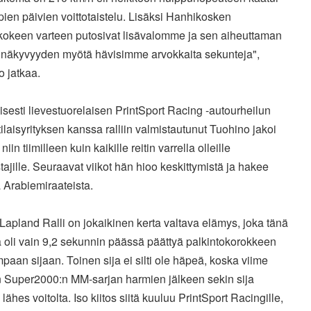
en päivien voittotaistelu. Lisäksi Hanhikosken
skokeen varteen putosivat lisävalomme ja sen aiheuttaman
 näkyvyyden myötä hävisimme arvokkaita sekunteja",
 jatkaa.
isesti lievestuorelaisen PrintSport Racing -autourheilun
laisyrityksen kanssa ralliin valmistautunut Tuohino jakoi
 niin tiimilleen kuin kaikille reitin varrella olleille
ajille. Seuraavat viikot hän hioo keskittymistä ja hakee
 Arabiemiraateista.
 Lapland Ralli on jokaikinen kerta valtava elämys, joka tänä
 oli vain 9,2 sekunnin päässä päättyä palkintokorokkeen
paan sijaan. Toinen sija ei silti ole häpeä, koska viime
 Super2000:n MM-sarjan harmien jälkeen sekin sija
 lähes voitolta. Iso kiitos siitä kuuluu PrintSport Racingille,