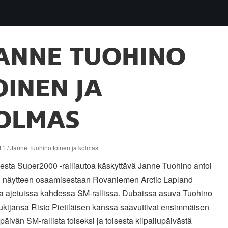
ANNE TUOHINO
OINEN JA
OLMAS
11 / Janne Tuohino toinen ja kolmas
iesta Super2000 -ralliautoa käskyttävä Janne Tuohino antoi
 näytteen osaamisestaan Rovaniemen Arctic Lapland
sa ajetuissa kahdessa SM-rallissa. Dubaissa asuva Tuohino
ukijansa Risto Pietiläisen kanssa saavuttivat ensimmäisen
upäivän SM-rallista toiseksi ja toisesta kilpailupäivästä