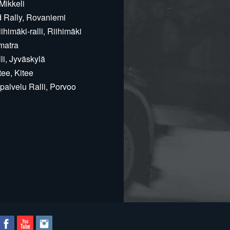
Mikkeli
d Rally, Rovaniemi
himäki-ralli, Riihimäki
matra
i, Jyväskylä
ee, Kitee
alvelu Ralli, Porvoo