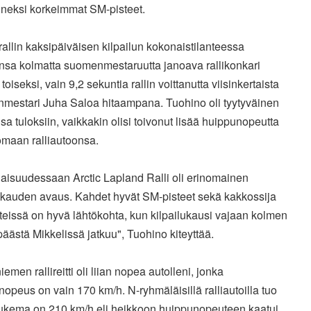
neksi korkeimmat SM-pisteet.
rallin kaksipäiväisen kilpailun kokonaistilanteessa
ansa kolmatta suomenmestaruutta janoava rallikonkari
i toiseksi, vain 9,2 sekuntia rallin voittanutta viisinkertaista
mestari Juha Saloa hitaampana. Tuohino oli tyytyväinen
sa tuloksiin, vaikkakin olisi toivonut lisää huippunopeutta
omaan ralliautoonsa.
aisuudessaan Arctic Lapland Ralli oli erinomainen
lukauden avaus. Kahdet hyvät SM-pisteet sekä kakkossija
eissä on hyvä lähtökohta, kun kilpailukausi vajaan kolmen
päästä Mikkelissä jatkuu", Tuohino kiteyttää.
emen rallireitti oli liian nopea autolleni, jonka
opeus on vain 170 km/h. N-ryhmäläisillä ralliautoilla tuo
ukema on 210 km/h eli heikkoon huippunopeuteen kaatui