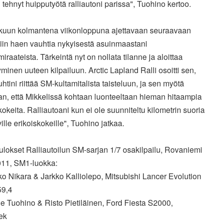
 tehnyt huipputyötä ralliautoni parissa", Tuohino kertoo.
kuun kolmantena viikonloppuna ajettavaan seuraavaan
liin haen vauhtia nykyisestä asuinmaastani
iraateista. Tärkeintä nyt on nollata tilanne ja aloittaa
yminen uuteen kilpailuun. Arctic Lapland Ralli osoitti sen,
uhtini riittää SM-kultamitalista taisteluun, ja sen myötä
an, että Mikkelissä kohtaan luonteeltaan hieman hitaampia
kokeita. Ralliautoani kun ei ole suunniteltu kilometrin suoria
ville erikoiskokeille", Tuohino jatkaa.
lokset Ralliautoilun SM-sarjan 1/7 osakilpailu, Rovaniemi
011, SM1-luokka:
ko Nikara & Jarkko Kalliolepo, Mitsubishi Lancer Evolution
59,4
e Tuohino & Risto Pietiläinen, Ford Fiesta S2000,
ek