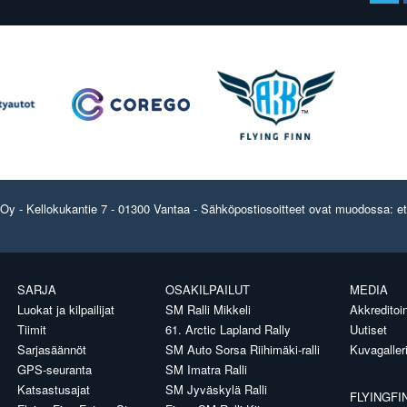
y - Kellokukantie 7 - 01300 Vantaa - Sähköpostiosoitteet ovat muodossa: etun
SARJA
OSAKILPAILUT
MEDIA
Luokat ja kilpailijat
SM Ralli Mikkeli
Akkreditoin
Tiimit
61. Arctic Lapland Rally
Uutiset
Sarjasäännöt
SM Auto Sorsa Riihimäki-ralli
Kuvagaller
GPS-seuranta
SM Imatra Ralli
Katsastusajat
SM Jyväskylä Ralli
FLYINGFI