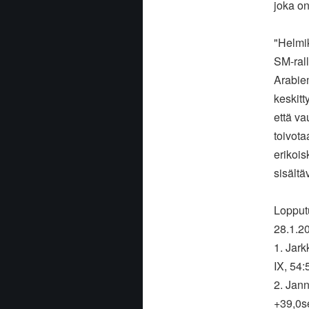
joka on
"Helmi
SM-ral
Arabiem
keskitt
että va
toivota
erikois
sisältä
Lopputu
28.1.2
1. Jark
IX, 54:
2. Jann
+39,0s