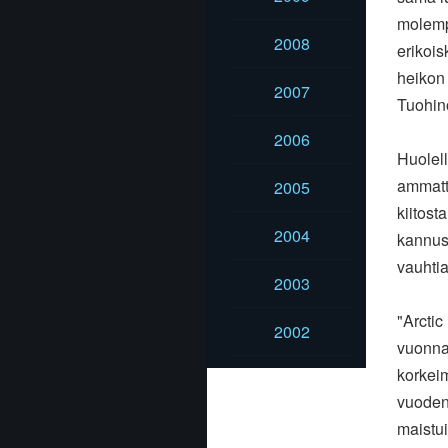
molempi
2008
erikoi
heikon
2007
Tuohino
2006
Huolell
ammatti
2005
kiitosta
2004
kannust
vauhtia
2003
"Arctic
2002
vuonna
korkeim
vuoden
maistui