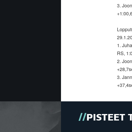
3. Joo
+1:00,
Lopputu
29.1.2
1. Juh
RS, 1:
2. Joo
+28,7s
3. Jann
+37,4s
PISTEET 