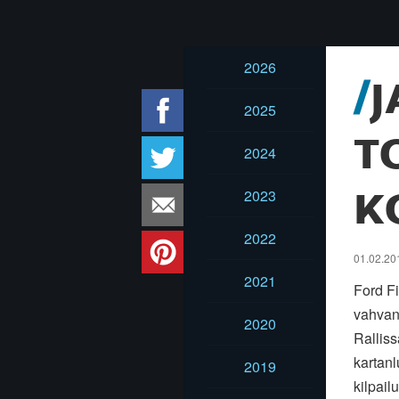
2026
J
2025
T
2024
2023
K
2022
01.02.20
2021
Ford F
vahvan
2020
Rallis
kartanl
2019
kilpail