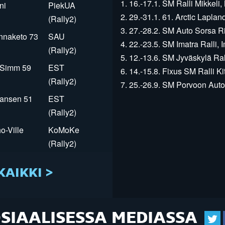
1. 16.-17.1. SM Ralli Mikkeli, 
ni
PiekUA
2. 29.-31.1. 61. Arctic Laplan
(Rally2)
3. 27.-28.2. SM Auto Sorsa Rii
innaketo 73
SAU
4. 22.-23.5. SM Imatra Ralli, I
(Rally2)
5. 12.-13.6. SM Jyväskylä Rall
r Simm 59
EST
6. 14.-15.8. Fixus SM Ralli Kit
(Rally2)
7. 25.-26.9. SM Porvoon Autop
Jansen 51
EST
(Rally2)
o-Ville
KoMoKe
(Rally2)
KAIKKI >
OSIAALISESSA MEDIASSA