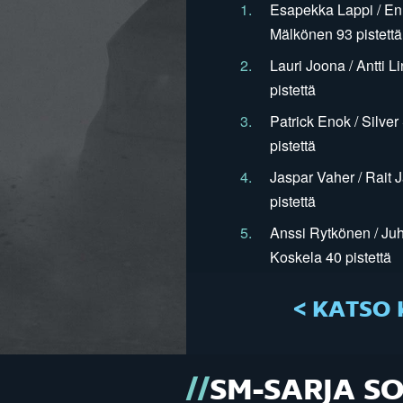
1.
Esapekka Lappi / En
Mälkönen 93 pistettä
2.
Lauri Joona / Antti L
pistettä
3.
Patrick Enok / Silve
pistettä
4.
Jaspar Vaher / Rait 
pistettä
5.
Anssi Rytkönen / Juh
Koskela 40 pistettä
< KATSO 
SM-SARJA S