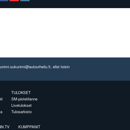
imi.sukunimi@autourheilu.fi, ellei toisin
TULOKSET
ti
SM-pistetilanne
Livetulokset
ia
Tulosarkisto
NN.TV
KUMPPANIT