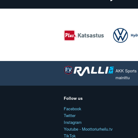
AKK Sports O
mainittu
Follow us
Facebook
Twitter
Instagram
Youtube - Moottoriurheilu.tv
TikTok