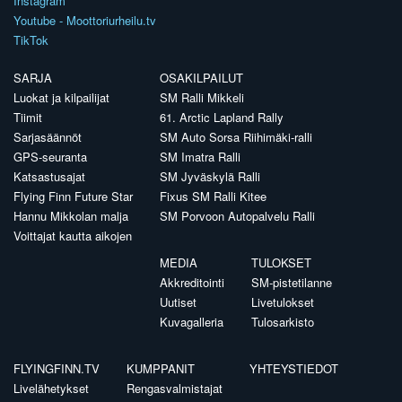
Instagram
Youtube - Moottoriurheilu.tv
TikTok
SARJA
OSAKILPAILUT
Luokat ja kilpailijat
SM Ralli Mikkeli
Tiimit
61. Arctic Lapland Rally
Sarjasäännöt
SM Auto Sorsa Riihimäki-ralli
GPS-seuranta
SM Imatra Ralli
Katsastusajat
SM Jyväskylä Ralli
Flying Finn Future Star
Fixus SM Ralli Kitee
Hannu Mikkolan malja
SM Porvoon Autopalvelu Ralli
Voittajat kautta aikojen
MEDIA
TULOKSET
Akkreditointi
SM-pistetilanne
Uutiset
Livetulokset
Kuvagalleria
Tulosarkisto
FLYINGFINN.TV
KUMPPANIT
YHTEYSTIEDOT
Livelähetykset
Rengasvalmistajat