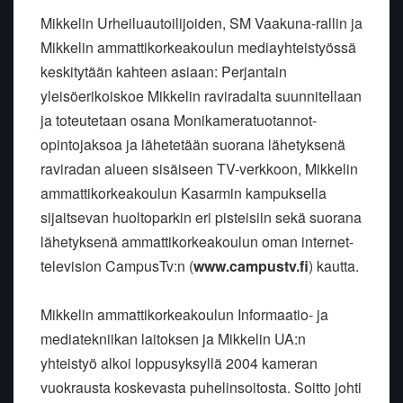
Mikkelin Urheiluautoilijoiden, SM Vaakuna-rallin ja
Mikkelin ammattikorkeakoulun mediayhteistyössä
keskitytään kahteen asiaan: Perjantain
yleisöerikoiskoe Mikkelin raviradalta suunnitellaan
ja toteutetaan osana Monikameratuotannot-
opintojaksoa ja lähetetään suorana lähetyksenä
raviradan alueen sisäiseen TV-verkkoon, Mikkelin
ammattikorkeakoulun Kasarmin kampuksella
sijaitsevan huoltoparkin eri pisteisiin sekä suorana
lähetyksenä ammattikorkeakoulun oman internet-
television CampusTv:n (
www.campustv.fi
) kautta.
Mikkelin ammattikorkeakoulun Informaatio- ja
mediatekniikan laitoksen ja Mikkelin UA:n
yhteistyö alkoi loppusyksyllä 2004 kameran
vuokrausta koskevasta puhelinsoitosta. Soitto johti