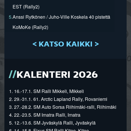
EST (Rally2)
5.
Anssi Rytkönen / Juho-Ville Koskela 40 pistettä
KoMoKe (Rally2)
< KATSO KAIKKI >
KALENTERI 2026
1. 16.-17.1. SM Ralli Mikkeli, Mikkeli
2. 29.-31.1. 61. Arctic Lapland Rally, Rovaniemi
3. 27.-28.2. SM Auto Sorsa Riihimäki-ralli, Riihimäki
4. 22.-23.5. SM Imatra Ralli, Imatra
5. 12.-13.6. SM Jyväskylä Ralli, Jyväskylä
6. 14.-15.8. Fixus SM Ralli Kitee, Kitee