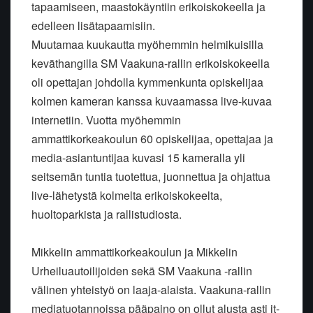
tapaamiseen, maastokäyntiin erikoiskokeella ja
edelleen lisätapaamisiin.
Muutamaa kuukautta myöhemmin helmikuisilla
keväthangilla SM Vaakuna-rallin erikoiskokeella
oli opettajan johdolla kymmenkunta opiskelijaa
kolmen kameran kanssa kuvaamassa live-kuvaa
internetiin. Vuotta myöhemmin
ammattikorkeakoulun 60 opiskelijaa, opettajaa ja
media-asiantuntijaa kuvasi 15 kameralla yli
seitsemän tuntia tuotettua, juonnettua ja ohjattua
live-lähetystä kolmelta erikoiskokeelta,
huoltoparkista ja rallistudiosta.
Mikkelin ammattikorkeakoulun ja Mikkelin
Urheiluautoilijoiden sekä SM Vaakuna -rallin
välinen yhteistyö on laaja-alaista. Vaakuna-rallin
mediatuotannoissa pääpaino on ollut alusta asti it-