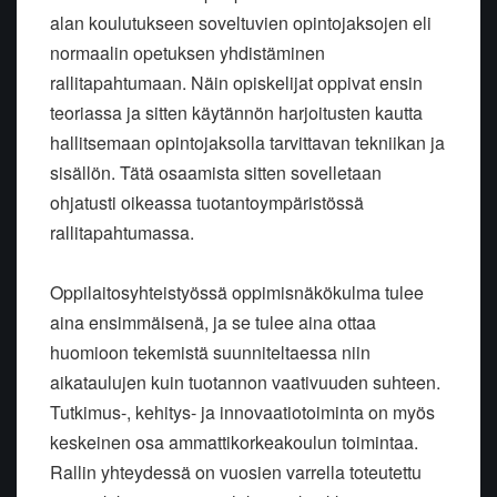
alan koulutukseen soveltuvien opintojaksojen eli
normaalin opetuksen yhdistäminen
rallitapahtumaan. Näin opiskelijat oppivat ensin
teoriassa ja sitten käytännön harjoitusten kautta
hallitsemaan opintojaksolla tarvittavan tekniikan ja
sisällön. Tätä osaamista sitten sovelletaan
ohjatusti oikeassa tuotantoympäristössä
rallitapahtumassa.
Oppilaitosyhteistyössä oppimisnäkökulma tulee
aina ensimmäisenä, ja se tulee aina ottaa
huomioon tekemistä suunniteltaessa niin
aikataulujen kuin tuotannon vaativuuden suhteen.
Tutkimus-, kehitys- ja innovaatiotoiminta on myös
keskeinen osa ammattikorkeakoulun toimintaa.
Rallin yhteydessä on vuosien varrella toteutettu