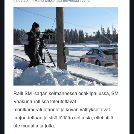
09.02.2011 / Rallia Mikkelissä teeveestä livenä
Ralli SM -sarjan kolmannessa osakilpailussa, SM
Vaakuna-rallissa toteutettavat
monikameratuotannot ja kuvan välitykset ovat
laajuudeltaan ja sisällöltään sellaisia, ettei niitä
ole muualla tarjolla.