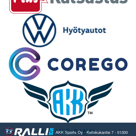
AKK Sports Oy - Kellokukantie 7 - 01300