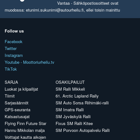
Vantaa - Sähköpostiosoitteet ovat
muodossa: etunimi.sukunimi@autourheilu.fi, ellei toisin mainittu
Follow us
Facebook
Twitter
Instagram
Youtube - Moottoriurheilu.tv
TikTok
SARJA
OSAKILPAILUT
Luokat ja kilpailijat
SM Ralli Mikkeli
Tiimit
61. Arctic Lapland Rally
Sarjasäännöt
SM Auto Sorsa Riihimäki-ralli
GPS-seuranta
SM Imatra Ralli
Katsastusajat
SM Jyväskylä Ralli
Flying Finn Future Star
Fixus SM Ralli Kitee
Hannu Mikkolan malja
SM Porvoon Autopalvelu Ralli
Voittajat kautta aikojen