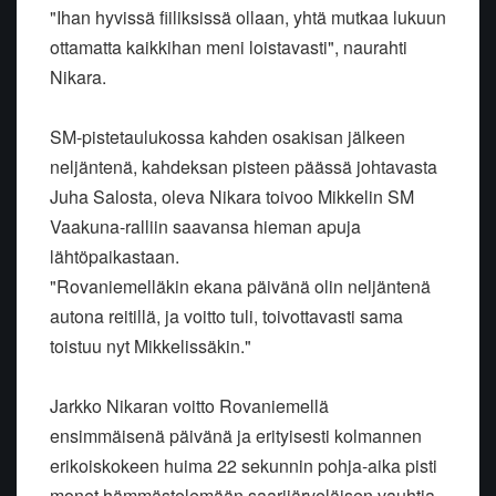
"Ihan hyvissä fiiliksissä ollaan, yhtä mutkaa lukuun
ottamatta kaikkihan meni loistavasti", naurahti
Nikara.
SM-pistetaulukossa kahden osakisan jälkeen
neljäntenä, kahdeksan pisteen päässä johtavasta
Juha Salosta, oleva Nikara toivoo Mikkelin SM
Vaakuna-ralliin saavansa hieman apuja
lähtöpaikastaan.
"Rovaniemelläkin ekana päivänä olin neljäntenä
autona reitillä, ja voitto tuli, toivottavasti sama
toistuu nyt Mikkelissäkin."
Jarkko Nikaran voitto Rovaniemellä
ensimmäisenä päivänä ja erityisesti kolmannen
erikoiskokeen huima 22 sekunnin pohja-aika pisti
monet hämmästelemään saarijärveläisen vauhtia.