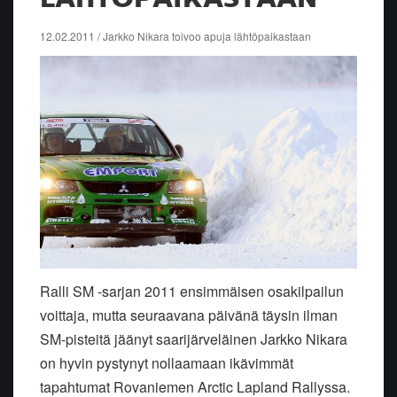
12.02.2011 / Jarkko Nikara toivoo apuja lähtöpaikastaan
Ralli SM -sarjan 2011 ensimmäisen osakilpailun
voittaja, mutta seuraavana päivänä täysin ilman
SM-pisteitä jäänyt saarijärveläinen Jarkko Nikara
on hyvin pystynyt nollaamaan ikävimmät
tapahtumat Rovaniemen Arctic Lapland Rallyssa.