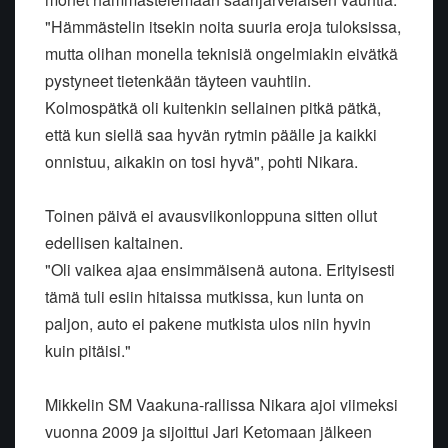
"Hämmästelin itsekin noita suuria eroja tuloksissa,
mutta olihan monella teknisiä ongelmiakin eivätkä
pystyneet tietenkään täyteen vauhtiin.
Kolmospätkä oli kuitenkin sellainen pitkä pätkä,
että kun siellä saa hyvän rytmin päälle ja kaikki
onnistuu, aikakin on tosi hyvä", pohti Nikara.
Toinen päivä ei avausviikonloppuna sitten ollut
edellisen kaltainen.
"Oli vaikea ajaa ensimmäisenä autona. Erityisesti
tämä tuli esiin hitaissa mutkissa, kun lunta on
paljon, auto ei pakene mutkista ulos niin hyvin
kuin pitäisi."
Mikkelin SM Vaakuna-rallissa Nikara ajoi viimeksi
vuonna 2009 ja sijoittui Jari Ketomaan jälkeen