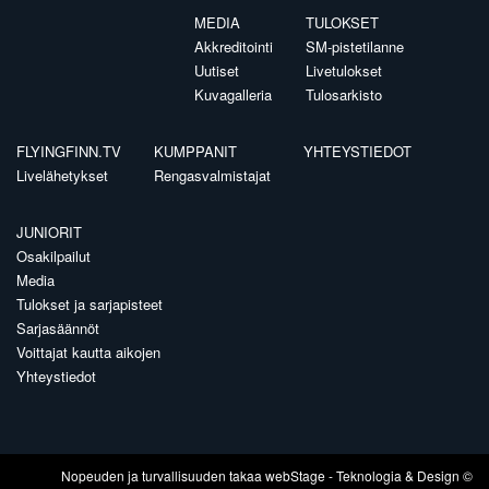
MEDIA
TULOKSET
Akkreditointi
SM-pistetilanne
Uutiset
Livetulokset
Kuvagalleria
Tulosarkisto
FLYINGFINN.TV
KUMPPANIT
YHTEYSTIEDOT
Livelähetykset
Rengasvalmistajat
JUNIORIT
Osakilpailut
Media
Tulokset ja sarjapisteet
Sarjasäännöt
Voittajat kautta aikojen
Yhteystiedot
Nopeuden ja turvallisuuden takaa
webStage
- Teknologia & Design ©